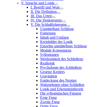
V. Sprache und Logik
I. Begriff und Wort
II. Die Definition
III. Das Urteil
IV. Die Denkgesetze
V. Die Schlußfolgerung
Unmittelbare Schlüsse
Folgerung
Inhalt und Umfang
Kreisbilder der Logik
Einzelne unmittelbare Schlüsse
Modale Konsequenz
Syllogismen
Wertlosigkeit des Schließens
Reallogik
Psychologie des Schließens
Gesetze Keplers
Gravitation
Entdeckung des Neptun
Wahrnehmen ohne Schließen
Logik und Erkenntnistheorie
Die syllogistischen Figuren
Erste Figur
Zweite Figur
Dritte Figur