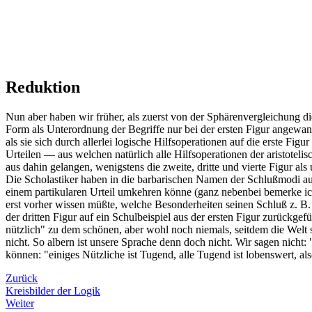
Reduktion
Nun aber haben wir früher, als zuerst von der Sphärenvergleichung di
Form als Unterordnung der Begriffe nur bei der ersten Figur angewan
als sie sich durch allerlei logische Hilfsoperationen auf die erste Fi
Urteilen — aus welchen natürlich alle Hilfsoperationen der aristote
aus dahin gelangen, wenigstens die zweite, dritte und vierte Figur al
Die Scholastiker haben in die barbarischen Namen der Schlußmodi au
einem partikularen Urteil umkehren könne (ganz nebenbei bemerke i
erst vorher wissen müßte, welche Besonderheiten seinen Schluß z. B. u
der dritten Figur auf ein Schulbeispiel aus der ersten Figur zurückg
nützlich" zu dem schönen, aber wohl noch niemals, seitdem die Welt s
nicht. So albern ist unsere Sprache denn doch nicht. Wir sagen nicht:
können: "einiges Nützliche ist Tugend, alle Tugend ist lobenswert, als
Zurück
Kreisbilder der Logik
Weiter