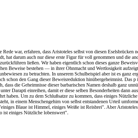
e Rede war, erfahren, dass Aristoteles selbst von diesen Eselsbrücken n
dt, hat darum auch nur diese erste Figur für voll genommen und die an
gur zurückführen ließen. Wir haben eigentlich schon dieses ganze Beweis
lischen Beweise bestehen — in ihrer Ohnmacht und Wertlosigkeit aufzei
s unbewiesen zu betrachten. In unserem Schulbeispiel aber ist es ganz e
ch schon den Gang dieser Beweisreduktion hinübergeheimnist. Das p in
ch, dass die Geheimnisse dieser barbarischen Namen deshalb ganz unnü
nter Darapti einreihen, damit er diese selben Besonderheiten dann aus D
eführt haben. Um zu dem Schlußsatze zu kommen, dass einiges Nützliche 
teht, in einem Menschengehirn von selbst entstandenen Urteil umformen
 "einiges Blaue ist Himmel, einiges Weiße ist Reisbrei". Aber Aristotel
o ist einiges Nützliche lobenswert".