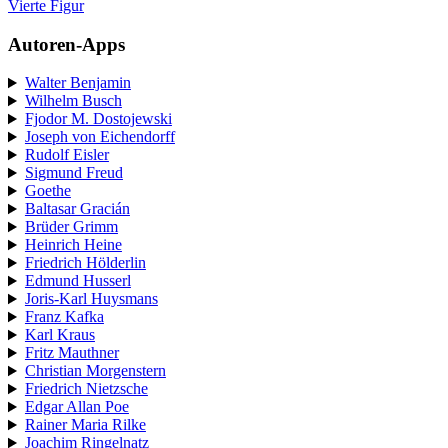
Vierte Figur
Autoren-Apps
Walter Benjamin
Wilhelm Busch
Fjodor M. Dostojewski
Joseph von Eichendorff
Rudolf Eisler
Sigmund Freud
Goethe
Baltasar Gracián
Brüder Grimm
Heinrich Heine
Friedrich Hölderlin
Edmund Husserl
Joris-Karl Huysmans
Franz Kafka
Karl Kraus
Fritz Mauthner
Christian Morgenstern
Friedrich Nietzsche
Edgar Allan Poe
Rainer Maria Rilke
Joachim Ringelnatz