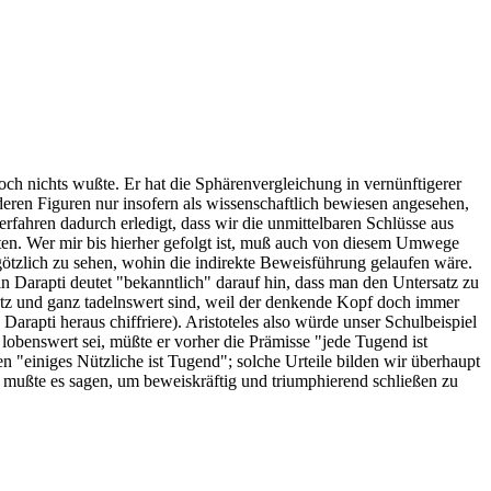
och nichts wußte. Er hat die Sphärenvergleichung in vernünftigerer
deren Figuren nur insofern als wissenschaftlich bewiesen angesehen,
verfahren dadurch erledigt, dass wir die unmittelbaren Schlüsse aus
gten. Wer mir bis hierher gefolgt ist, muß auch von diesem Umwege
rgötzlich zu sehen, wohin die indirekte Beweisführung gelaufen wäre.
 Darapti deutet "bekanntlich" darauf hin, dass man den Untersatz zu
tz und ganz tadelnswert sind, weil der denkende Kopf doch immer
arapti heraus chiffriere). Aristoteles also würde unser Schulbeispiel
lobenswert sei, müßte er vorher die Prämisse "jede Tugend ist
 "einiges Nützliche ist Tugend"; solche Urteile bilden wir überhaupt
es mußte es sagen, um beweiskräftig und triumphierend schließen zu