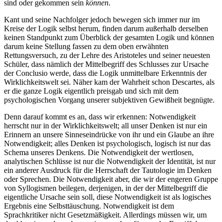
sind oder gekommen sein
können
.
Kant und seine Nachfolger jedoch bewegen sich immer nur im
Kreise der Logik selbst herum, finden darum außerhalb derselben
keinen Standpunkt zum Überblick der gesamten Logik und können
darum keine Stellung fassen zu dem oben erwähnten
Rettungsversuch, zu der Lehre des Aristoteles und seiner neuesten
Schüler, dass nämlich der Mittelbegriff des Schlusses zur Ursache
der Conclusio werde, dass die Logik unmittelbare Erkenntnis der
Wirklichkeitswelt sei. Näher kam der Wahrheit schon Descartes, als
er die ganze Logik eigentlich preisgab und sich mit dem
psychologischen Vorgang unserer subjektiven Gewißheit begnügte.
Denn darauf kommt es an, dass wir erkennen: Notwendigkeit
herrscht nur in der Wirklichkeitswelt; all unser Denken ist nur ein
Erinnern an unsere Sinneseindrücke von ihr und ein Glaube an ihre
Notwendigkeit; alles Denken ist psychologisch, logisch ist nur das
Schema unseres Denkens. Die Notwendigkeit der wertlosen,
analytischen Schlüsse ist nur die Notwendigkeit der Identität, ist nur
ein anderer Ausdruck für die Herrschaft der Tautologie im Denken
oder Sprechen. Die Notwendigkeit aber, die wir der engeren Gruppe
von Syllogismen beilegen, derjenigen, in der der Mittelbegriff die
eigentliche Ursache sein soll, diese Notwendigkeit ist als logisches
Ergebnis eine Selbsttäuschung. Notwendigkeit ist dem
Sprachkritiker nicht Gesetzmäßigkeit. Allerdings müssen wir, um