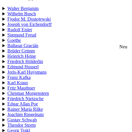
Walter Benjamin
Wilhelm Busch
Fjodor M. Dostojewski
Joseph von Eichendorff
Rudolf Eisler
Sigmund Freud
Goethe
Baltasar Gracián
Neu
Brüder Grimm
Heinrich Heine
Friedrich Hölderlin
Edmund Husserl
Joris-Karl Huysmans
Franz Kafka
Karl Kraus
Fritz Mauthner
Christian Morgenstern
Friedrich Nietzsche
Edgar Allan Poe
Rainer Maria Rilke
Joachim Ringelnatz
Gustav Schwab
Theodor Storm
Georg Trakl