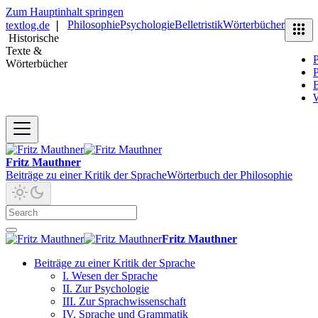
Zum Hauptinhalt springen
Philosophie
Psychologie
Belletristik
Wörterbücher
textlog.de
❘
Historische
Texte &
P
Wörterbücher
P
B
Fritz Mauthner
Beiträge zu einer Kritik der Sprache
Wörterbuch der Philosophie
Fritz Mauthner
Beiträge zu einer Kritik der Sprache
I. Wesen der Sprache
II. Zur Psychologie
III. Zur Sprachwissenschaft
IV. Sprache und Grammatik