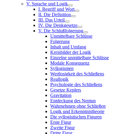
V. Sprache und Logik
I. Begriff und Wort
II. Die Definition
III. Das Urteil
IV. Die Denkgesetze
V. Die Schlußfolgerung
Unmittelbare Schlüsse
Folgerung
Inhalt und Umfang
Kreisbilder der Logik
Einzelne unmittelbare Schlüsse
Modale Konsequenz
Syllogismen
Wertlosigkeit des Schließens
Reallogik
Psychologie des Schließens
Gesetze Keplers
Gravitation
Entdeckung des Neptun
Wahrnehmen ohne Schließen
Logik und Erkenntnistheorie
Die syllogistischen Figuren
Erste Figur
Zweite Figur
Dritte Figur