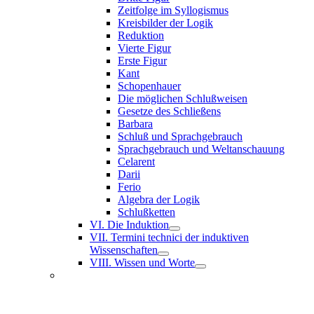
Zeitfolge im Syllogismus
Kreisbilder der Logik
Reduktion
Vierte Figur
Erste Figur
Kant
Schopenhauer
Die möglichen Schlußweisen
Gesetze des Schließens
Barbara
Schluß und Sprachgebrauch
Sprachgebrauch und Weltanschauung
Celarent
Darii
Ferio
Algebra der Logik
Schlußketten
VI. Die Induktion
VII. Termini technici der induktiven
Wissenschaften
VIII. Wissen und Worte