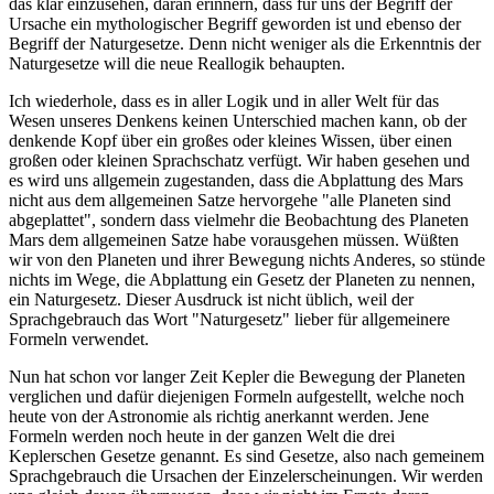
das klar einzusehen, daran erinnern, dass für uns der Begriff der
Ursache ein mythologischer Begriff geworden ist und ebenso der
Begriff der Naturgesetze. Denn nicht weniger als die Erkenntnis der
Naturgesetze will die neue Reallogik behaupten.
Ich wiederhole, dass es in aller Logik und in aller Welt für das
Wesen unseres Denkens keinen Unterschied machen kann, ob der
denkende Kopf über ein großes oder kleines Wissen, über einen
großen oder kleinen Sprachschatz verfügt. Wir haben gesehen und
es wird uns allgemein zugestanden, dass die Abplattung des Mars
nicht aus dem allgemeinen Satze hervorgehe "alle Planeten sind
abgeplattet", sondern dass vielmehr die Beobachtung des Planeten
Mars dem allgemeinen Satze habe vorausgehen müssen. Wüßten
wir von den Planeten und ihrer Bewegung nichts Anderes, so stünde
nichts im Wege, die Abplattung ein Gesetz der Planeten zu nennen,
ein Naturgesetz. Dieser Ausdruck ist nicht üblich, weil der
Sprachgebrauch das Wort "Naturgesetz" lieber für allgemeinere
Formeln verwendet.
Nun hat schon vor langer Zeit Kepler die Bewegung der Planeten
verglichen und dafür diejenigen Formeln aufgestellt, welche noch
heute von der Astronomie als richtig anerkannt werden. Jene
Formeln werden noch heute in der ganzen Welt die drei
Keplerschen Gesetze genannt. Es sind Gesetze, also nach gemeinem
Sprachgebrauch die Ursachen der Einzelerscheinungen. Wir werden