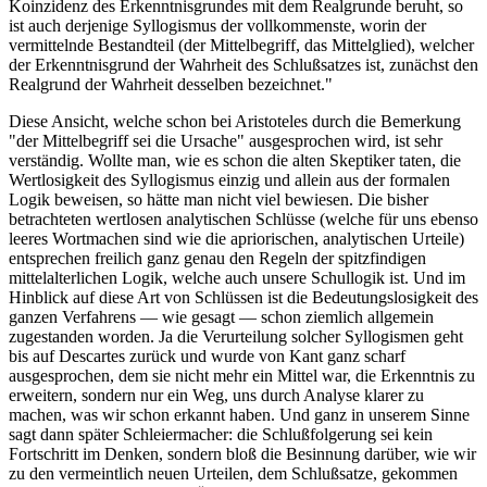
Koinzidenz des Erkenntnisgrundes mit dem Realgrunde beruht, so
ist auch derjenige Syllogismus der vollkommenste, worin der
vermittelnde Bestandteil (der Mittelbegriff, das Mittelglied), welcher
der Erkenntnisgrund der Wahrheit des Schlußsatzes ist, zunächst den
Realgrund der Wahrheit desselben bezeichnet."
Diese Ansicht, welche schon bei Aristoteles durch die Bemerkung
"der Mittelbegriff sei die Ursache" ausgesprochen wird, ist sehr
verständig. Wollte man, wie es schon die alten Skeptiker taten, die
Wertlosigkeit des Syllogismus einzig und allein aus der formalen
Logik beweisen, so hätte man nicht viel bewiesen. Die bisher
betrachteten wertlosen analytischen Schlüsse (welche für uns ebenso
leeres Wortmachen sind wie die apriorischen, analytischen Urteile)
entsprechen freilich ganz genau den Regeln der spitzfindigen
mittelalterlichen Logik, welche auch unsere Schullogik ist. Und im
Hinblick auf diese Art von Schlüssen ist die Bedeutungslosigkeit des
ganzen Verfahrens — wie gesagt — schon ziemlich allgemein
zugestanden worden. Ja die Verurteilung solcher Syllogismen geht
bis auf Descartes zurück und wurde von Kant ganz scharf
ausgesprochen, dem sie nicht mehr ein Mittel war, die Erkenntnis zu
erweitern, sondern nur ein Weg, uns durch Analyse klarer zu
machen, was wir schon erkannt haben. Und ganz in unserem Sinne
sagt dann später Schleiermacher: die Schlußfolgerung sei kein
Fortschritt im Denken, sondern bloß die Besinnung darüber, wie wir
zu den vermeintlich neuen Urteilen, dem Schlußsatze, gekommen