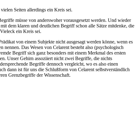
ielen Seiten allerdings ein Kreis sei.
er Begriffe müsse von anderswoher vorausgesetzt werden. Und wieder
mit dem klaren und deutlichen Begriff schon alle Sätze mitdenke, die
ieleck ein Kreis sei.
n Prädikat von einem Subjekte nicht ausgesagt werden könne, wenn es
ten nennen. Das Wesen von Celarent besteht also (psychologisch
 fremde Begriff sich ganz besonders mit einem Merkmal des ersten
n. Unser Gehirn assoziiert nicht zwei Begriffe, die nichts
idersprechende Begriffe dennoch vergleicht, wo es also einen
ch dann ist für uns die Schlußform von Celarent selbstverständlich
eren Grenzbegriffe der Wissenschaft.