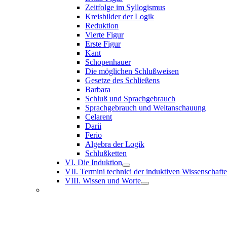
Zeitfolge im Syllogismus
Kreisbilder der Logik
Reduktion
Vierte Figur
Erste Figur
Kant
Schopenhauer
Die möglichen Schlußweisen
Gesetze des Schließens
Barbara
Schluß und Sprachgebrauch
Sprachgebrauch und Weltanschauung
Celarent
Darii
Ferio
Algebra der Logik
Schlußketten
VI. Die Induktion
VII. Termini technici der induktiven Wissenschaft
VIII. Wissen und Worte