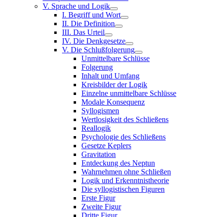
V. Sprache und Logik
I. Begriff und Wort
II. Die Definition
III. Das Urteil
IV. Die Denkgesetze
V. Die Schlußfolgerung
Unmittelbare Schlüsse
Folgerung
Inhalt und Umfang
Kreisbilder der Logik
Einzelne unmittelbare Schlüsse
Modale Konsequenz
Syllogismen
Wertlosigkeit des Schließens
Reallogik
Psychologie des Schließens
Gesetze Keplers
Gravitation
Entdeckung des Neptun
Wahrnehmen ohne Schließen
Logik und Erkenntnistheorie
Die syllogistischen Figuren
Erste Figur
Zweite Figur
Dritte Figur