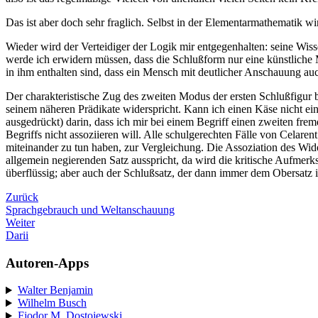
Das ist aber doch sehr fraglich. Selbst in der Elementarmathematik wi
Wieder wird der Verteidiger der Logik mir entgegenhalten: seine Wis
werde ich erwidern müssen, dass die Schlußform nur eine künstliche 
in ihm enthalten sind, dass ein Mensch mit deutlicher Anschauung auc
Der charakteristische Zug des zweiten Modus der ersten Schlußfigur b
seinem näheren Prädikate widerspricht. Kann ich einen Käse nicht ei
ausgedrückt) darin, dass ich mir bei einem Begriff einen zweiten fre
Begriffs nicht assoziieren will. Alle schulgerechten Fälle von Celare
miteinander zu tun haben, zur Vergleichung. Die Assoziation des Wid
allgemein negierenden Satz ausspricht, da wird die kritische Aufmerk
überflüssig; aber auch der Schlußsatz, der dann immer dem Obersatz i
Zurück
Sprachgebrauch und Weltanschauung
Weiter
Darii
Autoren-Apps
Walter Benjamin
Wilhelm Busch
Fjodor M. Dostojewski