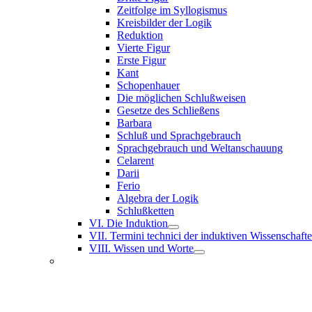
Zeitfolge im Syllogismus
Kreisbilder der Logik
Reduktion
Vierte Figur
Erste Figur
Kant
Schopenhauer
Die möglichen Schlußweisen
Gesetze des Schließens
Barbara
Schluß und Sprachgebrauch
Sprachgebrauch und Weltanschauung
Celarent
Darii
Ferio
Algebra der Logik
Schlußketten
VI. Die Induktion
VII. Termini technici der induktiven Wissenschaft
VIII. Wissen und Worte