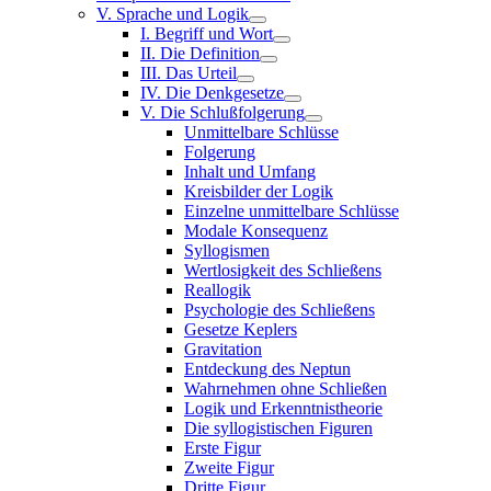
V. Sprache und Logik
I. Begriff und Wort
II. Die Definition
III. Das Urteil
IV. Die Denkgesetze
V. Die Schlußfolgerung
Unmittelbare Schlüsse
Folgerung
Inhalt und Umfang
Kreisbilder der Logik
Einzelne unmittelbare Schlüsse
Modale Konsequenz
Syllogismen
Wertlosigkeit des Schließens
Reallogik
Psychologie des Schließens
Gesetze Keplers
Gravitation
Entdeckung des Neptun
Wahrnehmen ohne Schließen
Logik und Erkenntnistheorie
Die syllogistischen Figuren
Erste Figur
Zweite Figur
Dritte Figur