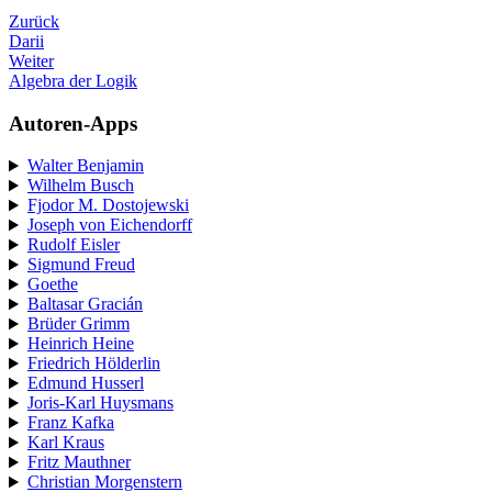
Zurück
Darii
Weiter
Algebra der Logik
Autoren-Apps
Walter Benjamin
Wilhelm Busch
Fjodor M. Dostojewski
Joseph von Eichendorff
Rudolf Eisler
Sigmund Freud
Goethe
Baltasar Gracián
Brüder Grimm
Heinrich Heine
Friedrich Hölderlin
Edmund Husserl
Joris-Karl Huysmans
Franz Kafka
Karl Kraus
Fritz Mauthner
Christian Morgenstern