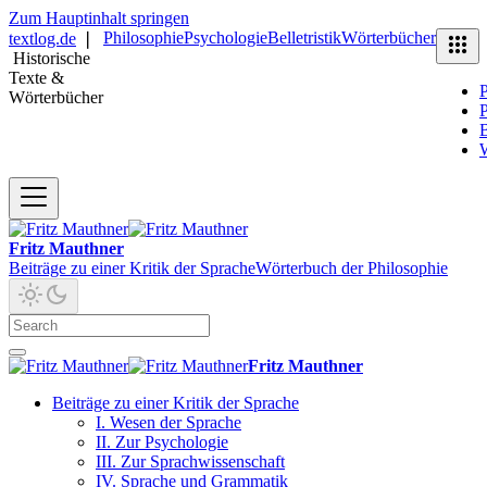
Zum Hauptinhalt springen
Philosophie
Psychologie
Belletristik
Wörterbücher
textlog.de
❘
Historische
Texte &
P
Wörterbücher
P
B
Fritz Mauthner
Beiträge zu einer Kritik der Sprache
Wörterbuch der Philosophie
Fritz Mauthner
Beiträge zu einer Kritik der Sprache
I. Wesen der Sprache
II. Zur Psychologie
III. Zur Sprachwissenschaft
IV. Sprache und Grammatik