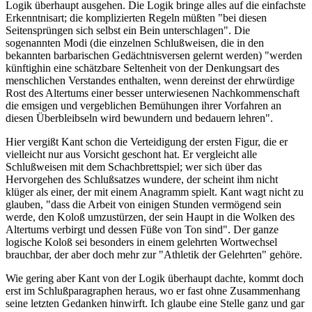
Logik überhaupt ausgehen. Die Logik bringe alles auf die einfachste
Erkenntnisart; die komplizierten Regeln müßten "bei diesen
Seitensprüngen sich selbst ein Bein unterschlagen". Die
sogenannten Modi (die einzelnen Schlußweisen, die in den
bekannten barbarischen Gedächtnisversen gelernt werden) "werden
künftighin eine schätzbare Seltenheit von der Denkungsart des
menschlichen Verstandes enthalten, wenn dereinst der ehrwürdige
Rost des Altertums einer besser unterwiesenen Nachkommenschaft
die emsigen und vergeblichen Bemühungen ihrer Vorfahren an
diesen Überbleibseln wird bewundern und bedauern lehren".
Hier vergißt Kant schon die Verteidigung der ersten Figur, die er
vielleicht nur aus Vorsicht geschont hat. Er vergleicht alle
Schlußweisen mit dem Schachbrettspiel; wer sich über das
Hervorgehen des Schlußsatzes wundere, der scheint ihm nicht
klüger als einer, der mit einem Anagramm spielt. Kant wagt nicht zu
glauben, "dass die Arbeit von einigen Stunden vermögend sein
werde, den Koloß umzustürzen, der sein Haupt in die Wolken des
Altertums verbirgt und dessen Füße von Ton sind". Der ganze
logische Koloß sei besonders in einem gelehrten Wortwechsel
brauchbar, der aber doch mehr zur "Athletik der Gelehrten" gehöre.
Wie gering aber Kant von der Logik überhaupt dachte, kommt doch
erst im Schlußparagraphen heraus, wo er fast ohne Zusammenhang
seine letzten Gedanken hinwirft. Ich glaube eine Stelle ganz und gar