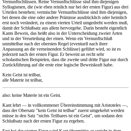
Vernunftschlüssen. Reine Vernunftschlüsse sind ihm diejenigen
Syllogismen, die (wie eben reinlich nur bei der ersten Figur) aus drei
Urteilen bestehen; vermischte Vernunftschlüsse sind ihm diejenigen,
bei denen die eine oder andere Prämisse ausdrücklich oder heimlich
erst noch verändert, zu einem vierten Urteil umgedreht werden muß,
damit der Schlußsatz aus allem hervorgehe. Darin besteht eigentlich
Kants Beweis, das heißt also in der Unterscheidung zweier Arten
und in der Verurteilung der einen. Wenn ein Vernunftschluß
unmittelbar nach der obersten Regel (eventuell nach ihrer
Anpassung an die verneinenden Schlüsse) geführt wird, so ist es
jederzeit nach der ersten Figur. Er beweist an recht sehr
scholastischen Beispielen, dass die zweite und dritte Figur nur durch
Zurückführung auf die erste eine logische Beweiskraft habe.
Kein Geist ist teilbar,
alle Materie ist teilbar,
also: keine Materie ist ein Geist.
Kant lehrt — in vollkommener Übereinstimmung mit Aristoteles —,
dass der Obersatz "kein Geist ist teilbar" zuerst umgekehrt werden
müsse in den Satz "nichts Teilbares ist ein Geist", um sodann den
Schlußsatz nach der ersten Figur zu ergeben.
Erst bei der vierten Figur wird Kant übermütig; er spricht in dem