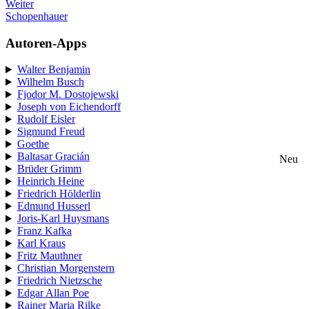
Weiter
Schopenhauer
Autoren-Apps
Walter Benjamin
Wilhelm Busch
Fjodor M. Dostojewski
Joseph von Eichendorff
Rudolf Eisler
Sigmund Freud
Goethe
Baltasar Gracián
Neu
Brüder Grimm
Heinrich Heine
Friedrich Hölderlin
Edmund Husserl
Joris-Karl Huysmans
Franz Kafka
Karl Kraus
Fritz Mauthner
Christian Morgenstern
Friedrich Nietzsche
Edgar Allan Poe
Rainer Maria Rilke