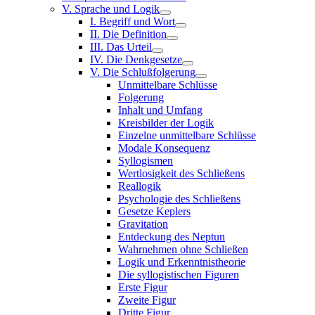
V. Sprache und Logik
I. Begriff und Wort
II. Die Definition
III. Das Urteil
IV. Die Denkgesetze
V. Die Schlußfolgerung
Unmittelbare Schlüsse
Folgerung
Inhalt und Umfang
Kreisbilder der Logik
Einzelne unmittelbare Schlüsse
Modale Konsequenz
Syllogismen
Wertlosigkeit des Schließens
Reallogik
Psychologie des Schließens
Gesetze Keplers
Gravitation
Entdeckung des Neptun
Wahrnehmen ohne Schließen
Logik und Erkenntnistheorie
Die syllogistischen Figuren
Erste Figur
Zweite Figur
Dritte Figur