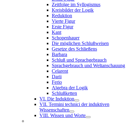
Zeitfolge im Syllogismus
Kreisbilder der Logik
Reduktion
Vierte Figur
Erste Figur
Kant
Schopenhauer
Die möglichen Schlußweisen
Gesetze des Schließens
Barbara
Schluß und Sprachgebrauch
Sprachgebrauch und Weltanschauung
Celarent
Darii
Ferio
Algebra der Logik
Schlußketten
VI. Die Induktion
VII. Termini technici der induktiven
Wissenschaften
VIII. Wissen und Worte