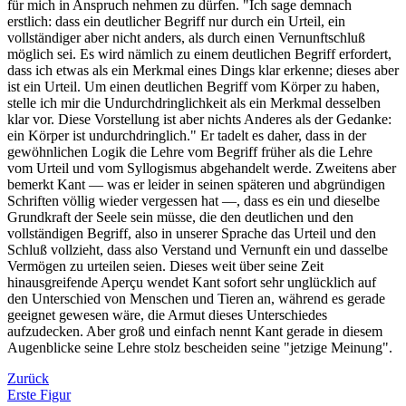
für mich in Anspruch nehmen zu dürfen. "Ich sage demnach
erstlich: dass ein deutlicher Begriff nur durch ein Urteil, ein
vollständiger aber nicht anders, als durch einen Vernunftschluß
möglich sei. Es wird nämlich zu einem deutlichen Begriff erfordert,
dass ich etwas als ein Merkmal eines Dings klar erkenne; dieses aber
ist ein Urteil. Um einen deutlichen Begriff vom Körper zu haben,
stelle ich mir die Undurchdringlichkeit als ein Merkmal desselben
klar vor. Diese Vorstellung ist aber nichts Anderes als der Gedanke:
ein Körper ist undurchdringlich." Er tadelt es daher, dass in der
gewöhnlichen Logik die Lehre vom Begriff früher als die Lehre
vom Urteil und vom Syllogismus abgehandelt werde. Zweitens aber
bemerkt Kant — was er leider in seinen späteren und abgründigen
Schriften völlig wieder vergessen hat —, dass es ein und dieselbe
Grundkraft der Seele sein müsse, die den deutlichen und den
vollständigen Begriff, also in unserer Sprache das Urteil und den
Schluß vollzieht, dass also Verstand und Vernunft ein und dasselbe
Vermögen zu urteilen seien. Dieses weit über seine Zeit
hinausgreifende Aperçu wendet Kant sofort sehr unglücklich auf
den Unterschied von Menschen und Tieren an, während es gerade
geeignet gewesen wäre, die Armut dieses Unterschiedes
aufzudecken. Aber groß und einfach nennt Kant gerade in diesem
Augenblicke seine Lehre stolz bescheiden seine "jetzige Meinung".
Zurück
Erste Figur