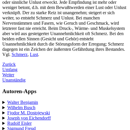
oder sinnliche Unlust erweckt. Jede Empfindung ist mehr oder
weniger betont, d.h. mit dem Bewußtwerden einer Lust oder Unlust
verknüpft. Der zu starke Reiz ist unangenehm; steigert er sich
weiter, so entsteht Schmerz und Unlust. Bei manchen
Nervenstämmen und Fasern, wie Geruch und Geschmack, wird
letzterer fast nie erreicht. Beim Druck-, Wärme- und Muskelsystem
aber wird aus gesteigerter Unannehmlichkeit oft Schmerz. Bei den
beiden edlen Sinnen (Gesicht und Gehör) entsteht
Unannehmlichkeit durch die Störungsform der Erregung; Schmerz
dagegen ist ein Zeichen der äußersten Gefährdung ihres Bestandes.
Vgl.
Schmerz
,
Lust
.
Zurück
Umfang
Weiter
Unanständig
Autoren-Apps
Walter Benjamin
Wilhelm Busch
Fjodor M. Dostojewski
Joseph von Eichendorff
Rudolf Eisler
Sigmund Freud