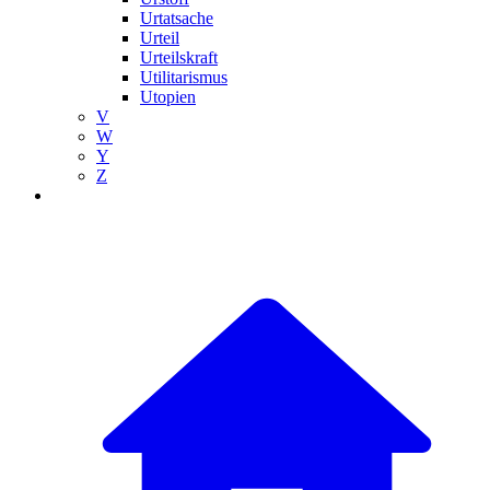
Urtatsache
Urteil
Urteilskraft
Utilitarismus
Utopien
V
W
Y
Z