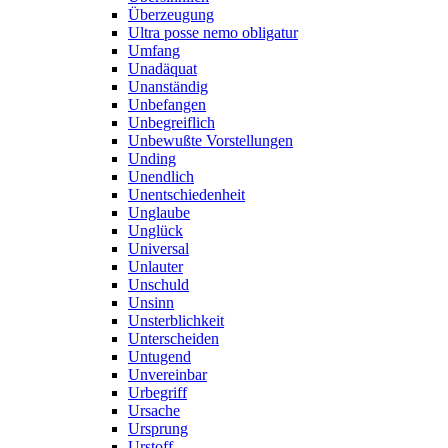
Überzeugung
Ultra posse nemo obligatur
Umfang
Unadäquat
Unanständig
Unbefangen
Unbegreiflich
Unbewußte Vorstellungen
Unding
Unendlich
Unentschiedenheit
Unglaube
Unglück
Universal
Unlauter
Unschuld
Unsinn
Unsterblichkeit
Unterscheiden
Untugend
Unvereinbar
Urbegriff
Ursache
Ursprung
Urstoff