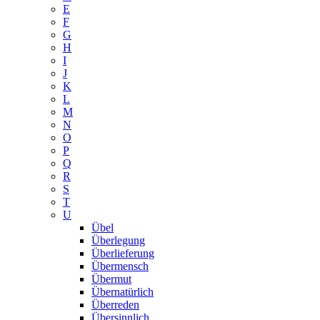
E
F
G
H
I
J
K
L
M
N
O
P
Q
R
S
T
U
Übel
Überlegung
Überlieferung
Übermensch
Übermut
Übernatürlich
Überreden
Übersinnlich