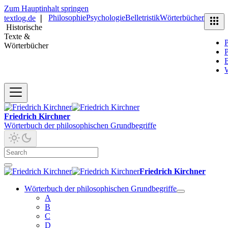
Zum Hauptinhalt springen
Philosophie
Psychologie
Belletristik
Wörterbücher
textlog.de
❘
Historische
Texte &
P
Wörterbücher
P
B
Friedrich Kirchner
Wörterbuch der philosophischen Grundbegriffe
Friedrich Kirchner
Wörterbuch der philosophischen Grundbegriffe
A
B
C
D