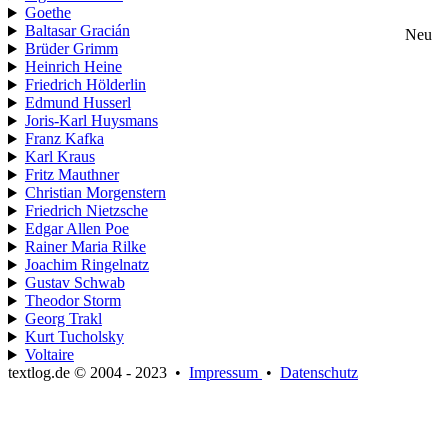
Goethe
Baltasar Gracián
Neu
Brüder Grimm
Heinrich Heine
Friedrich Hölderlin
Edmund Husserl
Joris-Karl Huysmans
Franz Kafka
Karl Kraus
Fritz Mauthner
Christian Morgenstern
Friedrich Nietzsche
Edgar Allen Poe
Rainer Maria Rilke
Joachim Ringelnatz
Gustav Schwab
Theodor Storm
Georg Trakl
Kurt Tucholsky
Voltaire
textlog.de © 2004 - 2023
•
Impressum
•
Datenschutz