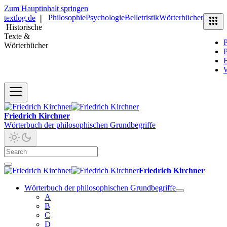
Zum Hauptinhalt springen
Philosophie
Psychologie
Belletristik
Wörterbücher
textlog.de
❘
Historische
Texte &
P
Wörterbücher
P
B
Friedrich Kirchner
Wörterbuch der philosophischen Grundbegriffe
Friedrich Kirchner
Wörterbuch der philosophischen Grundbegriffe
A
B
C
D