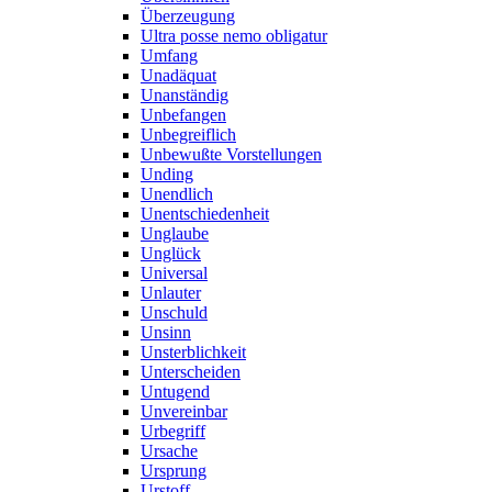
Überzeugung
Ultra posse nemo obligatur
Umfang
Unadäquat
Unanständig
Unbefangen
Unbegreiflich
Unbewußte Vorstellungen
Unding
Unendlich
Unentschiedenheit
Unglaube
Unglück
Universal
Unlauter
Unschuld
Unsinn
Unsterblichkeit
Unterscheiden
Untugend
Unvereinbar
Urbegriff
Ursache
Ursprung
Urstoff