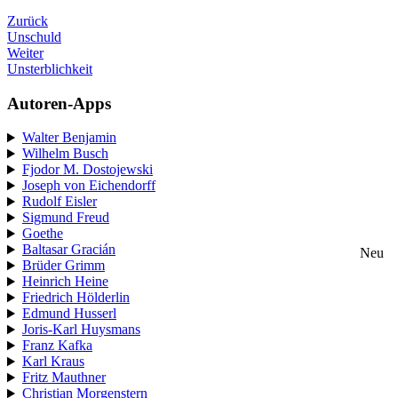
Zurück
Unschuld
Weiter
Unsterblichkeit
Autoren-Apps
Walter Benjamin
Wilhelm Busch
Fjodor M. Dostojewski
Joseph von Eichendorff
Rudolf Eisler
Sigmund Freud
Goethe
Baltasar Gracián
Neu
Brüder Grimm
Heinrich Heine
Friedrich Hölderlin
Edmund Husserl
Joris-Karl Huysmans
Franz Kafka
Karl Kraus
Fritz Mauthner
Christian Morgenstern