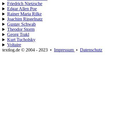
Friedrich Nietzsche
Edgar Allen Poe
Rainer Maria Rilke
Joachim Ringelnatz
Gustav Schwab
Theodor Storm
Georg Trakl
Kurt Tucholsky
Voltaire
textlog.de © 2004 - 2023
•
Impressum
•
Datenschutz