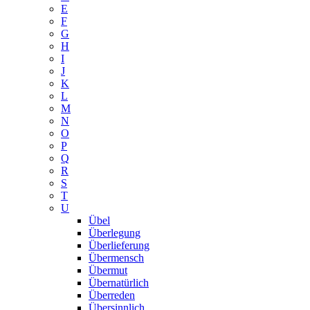
E
F
G
H
I
J
K
L
M
N
O
P
Q
R
S
T
U
Übel
Überlegung
Überlieferung
Übermensch
Übermut
Übernatürlich
Überreden
Übersinnlich