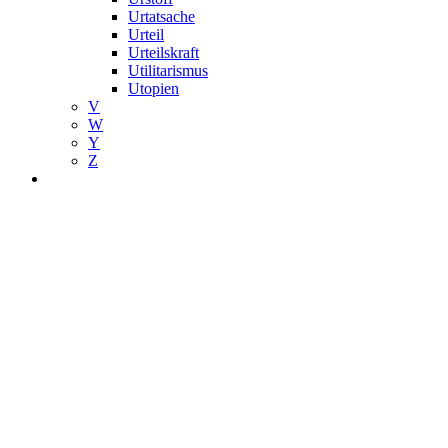
Urtatsache
Urteil
Urteilskraft
Utilitarismus
Utopien
V
W
Y
Z