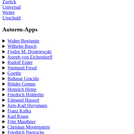
Zurück
Universal
Weiter
Unschuld
Autoren-Apps
Walter Benjamin
Wilhelm Busch
Fjodor M. Dostojewski
Joseph von Eichendorff
Rudolf Eisler
Sigmund Freud
Goethe
Baltasar Gracián
Brüder Grimm
Heinrich Heine
Friedrich Hölderlin
Edmund Husserl
Joris-Karl Huysmans
Franz Kafka
Karl Kraus
Fritz Mauthner
Christian Morgenstern
Friedrich Nietzsche