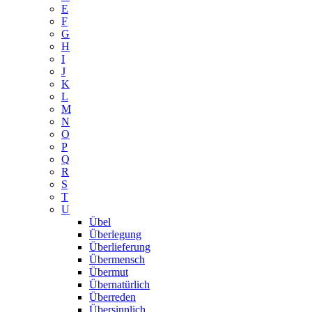
E
F
G
H
I
J
K
L
M
N
O
P
Q
R
S
T
U
Übel
Überlegung
Überlieferung
Übermensch
Übermut
Übernatürlich
Überreden
Übersinnlich