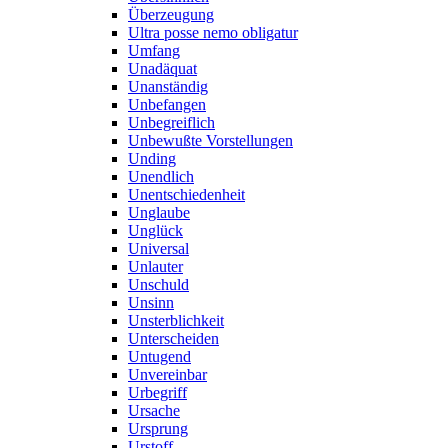
Überzeugung
Ultra posse nemo obligatur
Umfang
Unadäquat
Unanständig
Unbefangen
Unbegreiflich
Unbewußte Vorstellungen
Unding
Unendlich
Unentschiedenheit
Unglaube
Unglück
Universal
Unlauter
Unschuld
Unsinn
Unsterblichkeit
Unterscheiden
Untugend
Unvereinbar
Urbegriff
Ursache
Ursprung
Urstoff