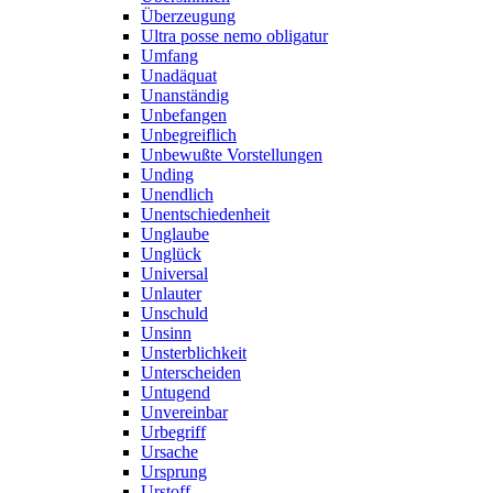
Überzeugung
Ultra posse nemo obligatur
Umfang
Unadäquat
Unanständig
Unbefangen
Unbegreiflich
Unbewußte Vorstellungen
Unding
Unendlich
Unentschiedenheit
Unglaube
Unglück
Universal
Unlauter
Unschuld
Unsinn
Unsterblichkeit
Unterscheiden
Untugend
Unvereinbar
Urbegriff
Ursache
Ursprung
Urstoff