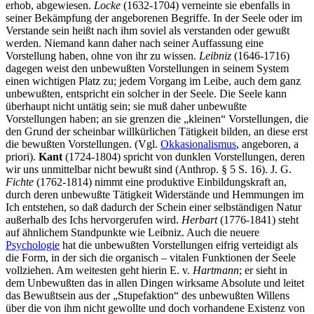
erhob, abgewiesen.
Locke
(1632-1704) verneinte sie ebenfalls in
seiner Bekämpfung der angeborenen Begriffe. In der Seele oder im
Verstande sein heißt nach ihm soviel als verstanden oder gewußt
werden. Niemand kann daher nach seiner Auffassung eine
Vorstellung haben, ohne von ihr zu wissen.
Leibniz
(1646-1716)
dagegen weist den unbewußten Vorstellungen in seinem System
einen wichtigen Platz zu; jedem Vorgang im Leibe, auch dem ganz
unbewußten, entspricht ein solcher in der Seele. Die Seele kann
überhaupt nicht untätig sein; sie muß daher unbewußte
Vorstellungen haben; an sie grenzen die „kleinen“ Vorstellungen, die
den Grund der scheinbar willkürlichen Tätigkeit bilden, an diese erst
die bewußten Vorstellungen. (Vgl.
Okkasionalismus
, angeboren, a
priori).
Kant
(1724-1804) spricht von dunklen Vorstellungen, deren
wir uns unmittelbar nicht bewußt sind (Anthrop. § 5 S. 16). J. G.
Fichte
(1762-1814) nimmt eine produktive Einbildungskraft an,
durch deren unbewußte Tätigkeit Widerstände und Hemmungen im
Ich entstehen, so daß dadurch der Schein einer selbständigen Natur
außerhalb des Ichs hervorgerufen wird.
Herbart
(1776-1841) steht
auf ähnlichem Standpunkte wie Leibniz. Auch die neuere
Psychologie
hat die unbewußten Vorstellungen eifrig verteidigt als
die Form, in der sich die organisch – vitalen Funktionen der Seele
vollziehen. Am weitesten geht hierin E. v.
Hartmann
; er sieht in
dem Unbewußten das in allen Dingen wirksame Absolute und leitet
das Bewußtsein aus der „Stupefaktion“ des unbewußten Willens
über die von ihm nicht gewollte und doch vorhandene Existenz von