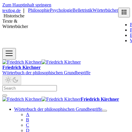
Zum Hauptinhalt springen
Philosophie
Psychologie
Belletristik
Wörterbücher
textlog.de
❘
Historische
Texte &
P
Wörterbücher
P
B
Friedrich Kirchner
Wörterbuch der philosophischen Grundbegriffe
Friedrich Kirchner
Wörterbuch der philosophischen Grundbegriffe
A
B
C
D