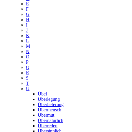
E
F
G
H
I
J
K
L
M
N
O
P
Q
R
S
T
U
Übel
Überlegung
Überlieferung
Übermensch
Übermut
Übernatürlich
Überreden
Übersinnlich