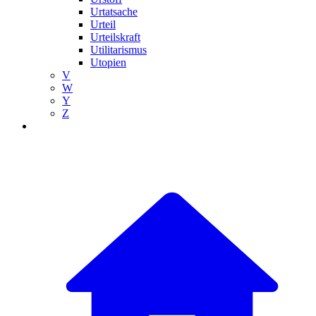
Urtatsache
Urteil
Urteilskraft
Utilitarismus
Utopien
V
W
Y
Z