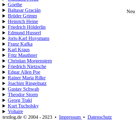
Goethe
Baltasar Gracián
Neu
Brüder Grimm
Heinrich Heine
Friedrich Hölderlin
Edmund Husserl
Joris-Karl Huysmans
Franz Kafka
Karl Kraus
Fritz Mauthner
Christian Morgenstern
Friedrich Nietzsche
Edgar Allen Poe
Rainer Maria Rilke
Joachim Ringelnatz
Gustav Schwab
Theodor Storm
Georg Trakl
Kurt Tucholsky
Voltaire
textlog.de © 2004 - 2023
•
Impressum
•
Datenschutz