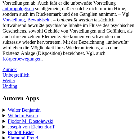
Vorstellungen ab. Auch faßt er die unbewußte Vorstellung
anthropologisch
so allgemein, daß er solche nicht nur im Hirne,
sondern auch im Rückenmark und den Ganglien annimmt. – Vgl.
Vorstellung
,
Bewußtsein
. –
Unbewußt werden
tatsächlich
fortwährend bewußte psychische Inhalte im Flusse des psychischen
Geschehens, sowohl Gebilde von Vorstellungen und Gefühlen, als
auch ihre einzelnen Elemente. Sie können verschwinden und
sukzessiv wieder hervortreten. Mit der Bezeichnung „unbewußt“
wird eben die Möglichkeit ihres Wiederauftretens, also eine
Existenz-Anlage (Disposition) bezeichnet. Vgl. auch
Körperbewegungen
.
Zurück
Unbegreiflich
Weiter
Unding
Autoren-Apps
Walter Benjamin
Wilhelm Busch
Fjodor M. Dostojewski
Joseph von Eichendorff
Rudolf Eisler
Sigmund Freud