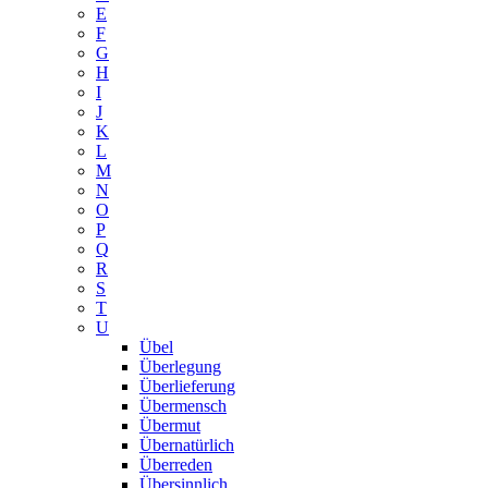
E
F
G
H
I
J
K
L
M
N
O
P
Q
R
S
T
U
Übel
Überlegung
Überlieferung
Übermensch
Übermut
Übernatürlich
Überreden
Übersinnlich