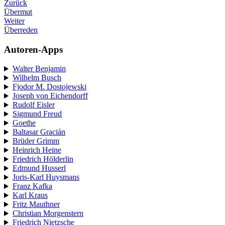
Zurück
Übermut
Weiter
Überreden
Autoren-Apps
Walter Benjamin
Wilhelm Busch
Fjodor M. Dostojewski
Joseph von Eichendorff
Rudolf Eisler
Sigmund Freud
Goethe
Baltasar Gracián
Brüder Grimm
Heinrich Heine
Friedrich Hölderlin
Edmund Husserl
Joris-Karl Huysmans
Franz Kafka
Karl Kraus
Fritz Mauthner
Christian Morgenstern
Friedrich Nietzsche