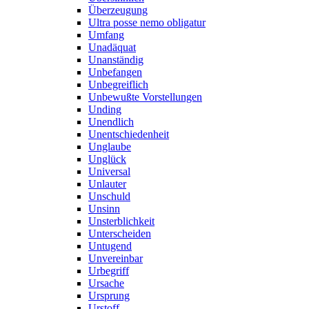
Überzeugung
Ultra posse nemo obligatur
Umfang
Unadäquat
Unanständig
Unbefangen
Unbegreiflich
Unbewußte Vorstellungen
Unding
Unendlich
Unentschiedenheit
Unglaube
Unglück
Universal
Unlauter
Unschuld
Unsinn
Unsterblichkeit
Unterscheiden
Untugend
Unvereinbar
Urbegriff
Ursache
Ursprung
Urstoff