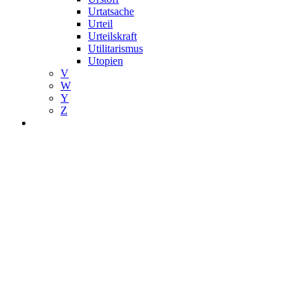
Urtatsache
Urteil
Urteilskraft
Utilitarismus
Utopien
V
W
Y
Z