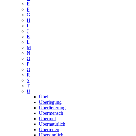
E
F
G
H
I
J
K
L
M
N
O
P
Q
R
S
T
U
Übel
Überlegung
Überlieferung
Übermensch
Übermut
Übernatürlich
Überreden
Übersinnlich