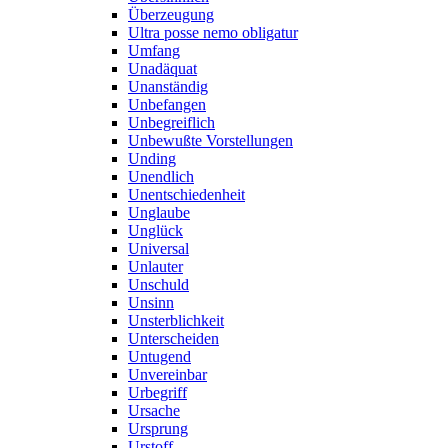
Überzeugung
Ultra posse nemo obligatur
Umfang
Unadäquat
Unanständig
Unbefangen
Unbegreiflich
Unbewußte Vorstellungen
Unding
Unendlich
Unentschiedenheit
Unglaube
Unglück
Universal
Unlauter
Unschuld
Unsinn
Unsterblichkeit
Unterscheiden
Untugend
Unvereinbar
Urbegriff
Ursache
Ursprung
Urstoff