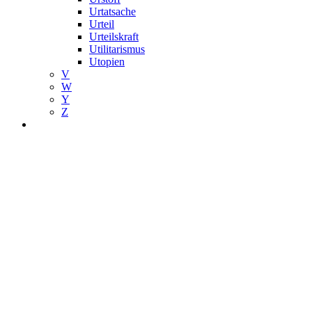
Urtatsache
Urteil
Urteilskraft
Utilitarismus
Utopien
V
W
Y
Z