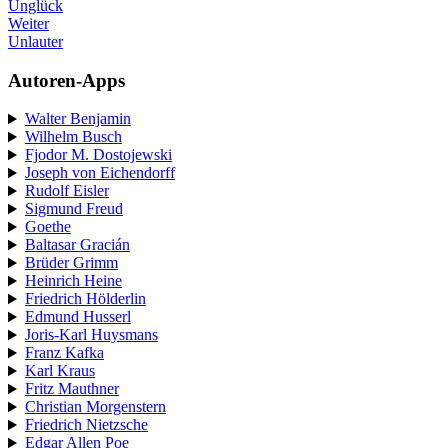
Unglück
Weiter
Unlauter
Autoren-Apps
Walter Benjamin
Wilhelm Busch
Fjodor M. Dostojewski
Joseph von Eichendorff
Rudolf Eisler
Sigmund Freud
Goethe
Baltasar Gracián
Brüder Grimm
Heinrich Heine
Friedrich Hölderlin
Edmund Husserl
Joris-Karl Huysmans
Franz Kafka
Karl Kraus
Fritz Mauthner
Christian Morgenstern
Friedrich Nietzsche
Edgar Allen Poe