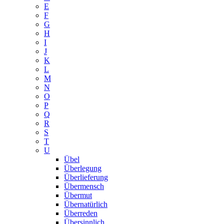
E
F
G
H
I
J
K
L
M
N
O
P
Q
R
S
T
U
Übel
Überlegung
Überlieferung
Übermensch
Übermut
Übernatürlich
Überreden
Übersinnlich