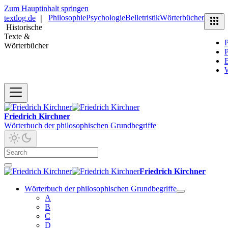
Zum Hauptinhalt springen
Philosophie
Psychologie
Belletristik
Wörterbücher
textlog.de
❘
Historische
Texte &
P
Wörterbücher
P
B
Friedrich Kirchner
Wörterbuch der philosophischen Grundbegriffe
Friedrich Kirchner
Wörterbuch der philosophischen Grundbegriffe
A
B
C
D