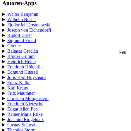
Autoren-Apps
Walter Benjamin
Wilhelm Busch
Fjodor M. Dostojewski
Joseph von Eichendorff
Rudolf Eisler
Sigmund Freud
Goethe
Baltasar Gracián
Neu
Brüder Grimm
Heinrich Heine
Friedrich Hölderlin
Edmund Husserl
Joris-Karl Huysmans
Franz Kafka
Karl Kraus
Fritz Mauthner
Christian Morgenstern
Friedrich Nietzsche
Edgar Allen Poe
Rainer Maria Rilke
Joachim Ringelnatz
Gustav Schwab
Theodor Storm