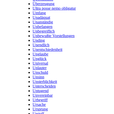
Überzeugung
Ultra posse nemo obligatur
Umfang
Unadäquat
Unanständig
Unbefangen
Unbegreiflich
Unbewußte Vorstellungen
Unding
Unendlich
Unentschiedenheit
Unglaube
Unglück
Universal
Unlauter
Unschuld
Unsinn
Unsterblichkeit
Unterscheiden
Untugend
Unvereinbar
Urbegriff
Ursache
Ursprung
Urstoff