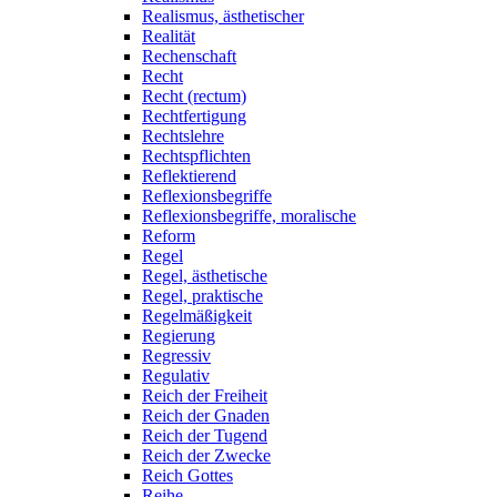
Realismus, ästhetischer
Realität
Rechenschaft
Recht
Recht (rectum)
Rechtfertigung
Rechtslehre
Rechtspflichten
Reflektierend
Reflexionsbegriffe
Reflexionsbegriffe, moralische
Reform
Regel
Regel, ästhetische
Regel, praktische
Regelmäßigkeit
Regierung
Regressiv
Regulativ
Reich der Freiheit
Reich der Gnaden
Reich der Tugend
Reich der Zwecke
Reich Gottes
Reihe