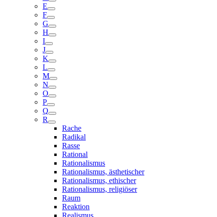
E
F
G
H
I
J
K
L
M
N
O
P
Q
R
Rache
Radikal
Rasse
Rational
Rationalismus
Rationalismus, ästhetischer
Rationalismus, ethischer
Rationalismus, religiöser
Raum
Reaktion
Realismus