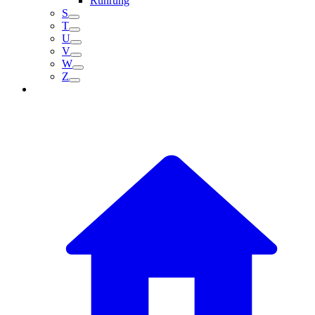
Rührung
S
T
U
V
W
Z