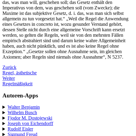
das, was man will, geschehen soll; das Gesetz enthält den
Imperativus von dem, was geschehen soll (vom Zwecke); die
Maxime ist das subjektive Gesetz, d. i. das, was man sich selbst
allgemein zu tun vorgesetzt hat.“ „Weil die Regel die Anwendung
eines Gesetzes in concreto ist, wozu gesunder Verstand gehört,
dessen Stelle nicht durch eine allgemeine Vorschrift kann ersetzt
werden, so gelten die Regeln, weil sie von den mehrsten Fällen
empirisch abstrahiert sind und darum keine wahre Allgemeinheit
haben, auch nicht pünktlich, und es ist also keine Regel ohne
Exzeption.“ „Gesetze sollen ohne Ausnahme sein, im gleichen
Axiomen; aber Regeln sind niemals ohne Ausnahme“, N 5237.
Zurück
Regel, ästhetische
Weiter
Regelmäßigkeit
Autoren-Apps
Walter Benjamin
Wilhelm Busch
Fjodor M. Dostojewski
Joseph von Eichendorff
Rudolf Eisler
Sigmund Freud