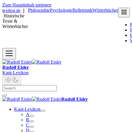
Zum Hauptinhalt springen
Philosophie
Psychologie
Belletristik
Wörterbücher
textlog.de
❘
Historische
Texte &
P
Wörterbücher
P
B
Rudolf Eisler
Kant-Lexikon
Rudolf Eisler
Kant-Lexikon
A
B
C
D