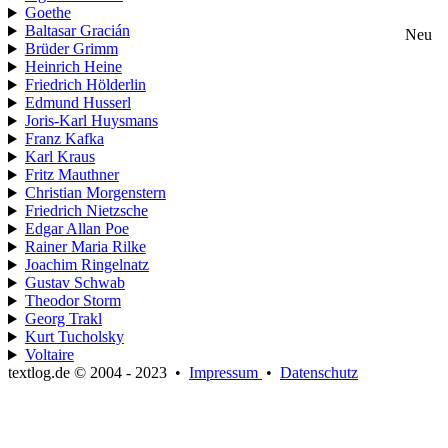
Goethe
Baltasar Gracián
Neu
Brüder Grimm
Heinrich Heine
Friedrich Hölderlin
Edmund Husserl
Joris-Karl Huysmans
Franz Kafka
Karl Kraus
Fritz Mauthner
Christian Morgenstern
Friedrich Nietzsche
Edgar Allan Poe
Rainer Maria Rilke
Joachim Ringelnatz
Gustav Schwab
Theodor Storm
Georg Trakl
Kurt Tucholsky
Voltaire
textlog.de © 2004 - 2023
•
Impressum
•
Datenschutz