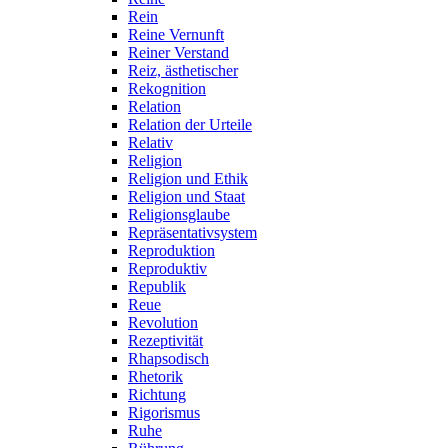
Rein
Reine Vernunft
Reiner Verstand
Reiz, ästhetischer
Rekognition
Relation
Relation der Urteile
Relativ
Religion
Religion und Ethik
Religion und Staat
Religionsglaube
Repräsentativsystem
Reproduktion
Reproduktiv
Republik
Reue
Revolution
Rezeptivität
Rhapsodisch
Rhetorik
Richtung
Rigorismus
Ruhe