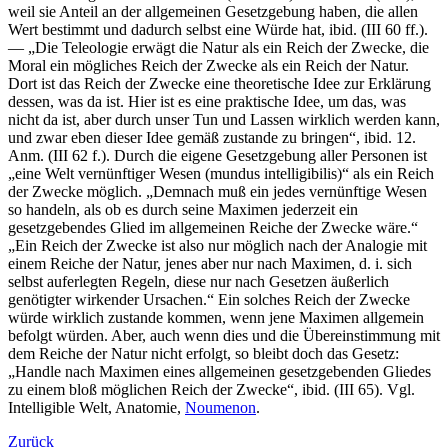
weil sie Anteil an der allgemeinen Gesetzgebung haben, die allen
Wert bestimmt und dadurch selbst eine Würde hat, ibid. (III 60 ff.).
— „Die Teleologie erwägt die Natur als ein Reich der Zwecke, die
Moral ein mögliches Reich der Zwecke als ein Reich der Natur.
Dort ist das Reich der Zwecke eine theoretische Idee zur Erklärung
dessen, was da ist. Hier ist es eine praktische Idee, um das, was
nicht da ist, aber durch unser Tun und Lassen wirklich werden kann,
und zwar eben dieser Idee gemäß zustande zu bringen“, ibid. 12.
Anm. (III 62 f.). Durch die eigene Gesetzgebung aller Personen ist
„eine Welt vernünftiger Wesen (mundus intelligibilis)“ als ein Reich
der Zwecke möglich. „Demnach muß ein jedes vernünftige Wesen
so handeln, als ob es durch seine Maximen jederzeit ein
gesetzgebendes Glied im allgemeinen Reiche der Zwecke wäre.“
„Ein Reich der Zwecke ist also nur möglich nach der Analogie mit
einem Reiche der Natur, jenes aber nur nach Maximen, d. i. sich
selbst auferlegten Regeln, diese nur nach Gesetzen äußerlich
genötigter wirkender Ursachen.“ Ein solches Reich der Zwecke
würde wirklich zustande kommen, wenn jene Maximen allgemein
befolgt würden. Aber, auch wenn dies und die Übereinstimmung mit
dem Reiche der Natur nicht erfolgt, so bleibt doch das Gesetz:
„Handle nach Maximen eines allgemeinen gesetzgebenden Gliedes
zu einem bloß möglichen Reich der Zwecke“, ibid. (III 65). Vgl.
Intelligible Welt, Anatomie,
Noumenon
.
Zurück