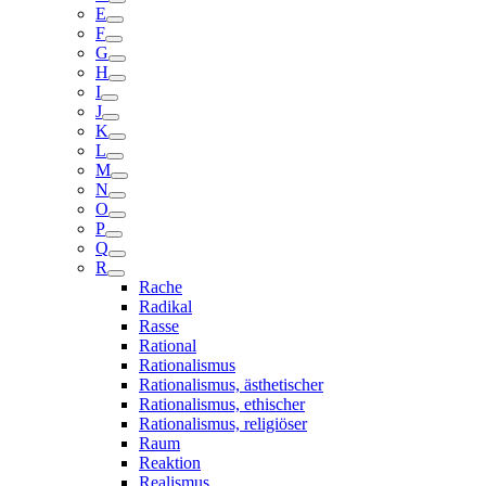
E
F
G
H
I
J
K
L
M
N
O
P
Q
R
Rache
Radikal
Rasse
Rational
Rationalismus
Rationalismus, ästhetischer
Rationalismus, ethischer
Rationalismus, religiöser
Raum
Reaktion
Realismus