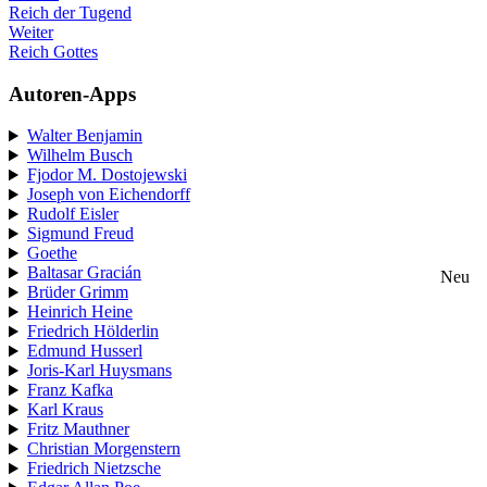
Reich der Tugend
Weiter
Reich Gottes
Autoren-Apps
Walter Benjamin
Wilhelm Busch
Fjodor M. Dostojewski
Joseph von Eichendorff
Rudolf Eisler
Sigmund Freud
Goethe
Baltasar Gracián
Neu
Brüder Grimm
Heinrich Heine
Friedrich Hölderlin
Edmund Husserl
Joris-Karl Huysmans
Franz Kafka
Karl Kraus
Fritz Mauthner
Christian Morgenstern
Friedrich Nietzsche