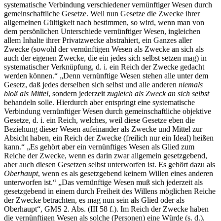
systematische Verbindung verschiedener vernünftiger Wesen durch
gemeinschaftliche Gesetze. Weil nun Gesetze die Zwecke ihrer
allgemeinen Gültigkeit nach bestimmen, so wird, wenn man von
dem persönlichen Unterschiede vernünftiger Wesen, ingleichen
allem Inhalte ihrer Privatzwecke abstrahiert, ein Ganzes aller
Zwecke (sowohl der vernünftigen Wesen als Zwecke an sich als
auch der eigenen Zwecke, die ein jedes sich selbst setzen mag) in
systematischer Verknüpfung, d. i. ein Reich der Zwecke gedacht
werden können.“ „Denn vernünftige Wesen stehen alle unter dem
Gesetz, daß jedes derselben sich selbst und alle anderen
niemals
bloß als Mittel
, sondern jederzeit
zugleich als Zweck an sich selbst
behandeln solle. Hierdurch aber entspringt eine systematische
Verbindung vernünftiger Wesen durch gemeinschaftliche objektive
Gesetze, d. i. ein Reich, welches, weil diese Gesetze eben die
Beziehung dieser Wesen aufeinander als Zwecke und Mittel zur
Absicht haben, ein Reich der Zwecke (freilich nur ein Ideal) heißen
kann.“ „Es gehört aber ein vernünftiges Wesen als Glied zum
Reiche der Zwecke, wenn es darin zwar allgemein gesetzgebend,
aber auch diesen Gesetzen selbst unterworfen ist. Es gehört dazu als
Oberhaupt
, wenn es als gesetzgebend keinem Willen eines anderen
unterworfen ist.“ „Das vernünftige Wesen muß sich jederzeit als
gesetzgebend in einem durch Freiheit des Willens möglichen Reiche
der Zwecke betrachten, es mag nun sein als Glied oder als
Oberhaupt“, GMS 2. Abs. (III 58 f.). Im Reich der Zwecke haben
die vernünftigen Wesen als solche (Personen) eine Würde (s. d.),