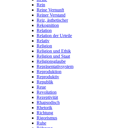
Rein
Reine Vernunft
Reiner Verstand
Reiz, ästhetischer
Rekognition
Relation
Relation der Urteile
Relativ
Religion
Religion und Ethik
Religion und Staat
Religionsglaube
Repräsentativsystem
Reproduktion
Reproduktiv
Republik
Reue
Revolution
Rezeptivität
Rhapsodisch
Rhetorik
Richtung
Rigorismus
Ruhe