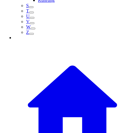
Rührung
S
T
U
V
W
Z