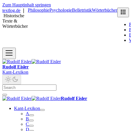
Zum Hauptinhalt springen
Philosophie
Psychologie
Belletristik
Wörterbücher
textlog.de
❘
Historische
Texte &
P
Wörterbücher
P
B
Rudolf Eisler
Kant-Lexikon
Rudolf Eisler
Kant-Lexikon
A
B
C
D