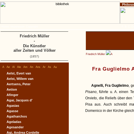
Philos
Home
Impressum
Copyright
A
B
C
D
Friedrich Müller
-
Die Künstler
aller Zeiten und Völker
Friedrich Müller
A
(1857)
A
Ae
Al
Ale
Am
An
Ans
Ar
As
Au
Fra Guglielmo A
Aelst, Evert van
Aelst, Willem van
Aertsens, Peter
Agnelli, Fra Guglielmo
, g
Aetion
Pisano
, führte u. A. einen 
Afinger
Orvieto, die Reliefs über de
Agar, Jacques d'
Pisa aus. Auch schreibt m
Agasias
Domenico in der Kirche glei
Agasse
Agatharchos
Ageladas
Agesander
Agi, Andrea Cordelle