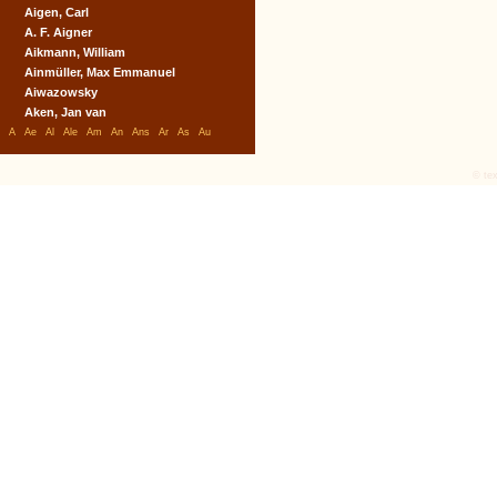
Aigen, Carl
A. F. Aigner
Aikmann, William
Ainmüller, Max Emmanuel
Aiwazowsky
Aken, Jan van
A
Ae
Al
Ale
Am
An
Ans
Ar
As
Au
© tex