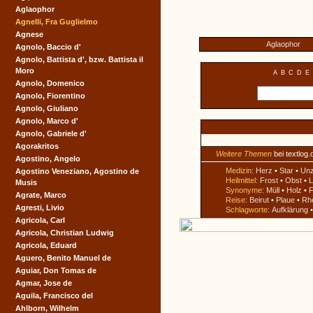
Aglaophor
Agnelli, Fra Guglielmo
Agnese
Aglaophor
Agnolo, Baccio d'
Agnolo, Battista d', bzw. Battista il
Moro
A
B
C
D
E
Agnolo, Domenico
Agnolo, Fiorentino
Agnolo, Giuliano
Agnolo, Marco d'
Agnolo, Gabriele d'
Agorakritos
Weitere Themen
bei textlog.
Agostino, Angelo
Medizin:
Herz
•
Star
•
Un
Agostino Veneziano, Agostino de
Heilmittel:
Frost
•
Obst
•
L
Musis
Synonyme:
Müll
•
Holz
•
F
Agrate, Marco
Reise:
Beirut
•
Plaue
•
Rh
Agresti, Livio
Schlagworte:
Aufklärung
Agricola, Carl
Agricola, Christian Ludwig
Agricola, Eduard
Aguero, Benito Manuel de
Aguiar, Don Tomas de
Agmar, Jose de
Aguila, Francisco del
Ahlborn, Wilhelm