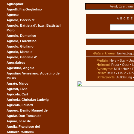
Aglaophor
Aelst, Evert van
Agnelli, Fra Guglielmo
Agnese
A
B
C
D
E
Agnolo, Baccio d'
Agnolo, Battista d', bzw. Battista il
Moro
Agnolo, Domenico
Agnolo, Fiorentino
Agnolo, Giuliano
Agnolo, Marco d'
Weitere Themen
bei textlog.
Agnolo, Gabriele d'
Medizin:
Herz
•
Star
•
Un
Agorakritos
Heilmittel:
Frost
•
Obst
•
L
Agostino, Angelo
Synonyme:
Müll
•
Holz
•
F
Reise:
Beirut
•
Plaue
•
Rh
Agostino Veneziano, Agostino de
Schlagworte:
Aufklärung
Musis
Agrate, Marco
Agresti, Livio
Agricola, Carl
Agricola, Christian Ludwig
Agricola, Eduard
Aguero, Benito Manuel de
Aguiar, Don Tomas de
Agmar, Jose de
Aguila, Francisco del
Ahlborn, Wilhelm