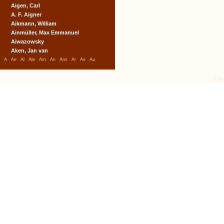
Aigen, Carl
A. F. Aigner
Aikmann, William
Ainmüller, Max Emmanuel
Aiwazowsky
Aken, Jan van
A
Ae
Al
Ale
Am
An
Ans
Ar
As
Au
© tex