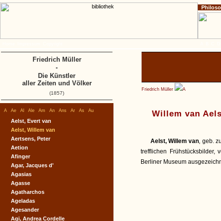
Philos
Home
Impressum
Copyright
A
B
C
D
Friedrich Müller
-
Die Künstler
aller Zeiten und Völker
Friedrich Müller
A
(1857)
A
Ae
Al
Ale
Am
An
Ans
Ar
As
Au
Willem van Aels
Aelst, Evert van
Aelst, Willem van
Aertsens, Peter
Aelst, Willem van
, geb. z
Aetion
trefflichen Frühstücksbilde
Afinger
Berliner Museum ausgezeichn
Agar, Jacques d'
Agasias
Agasse
Agatharchos
Ageladas
Agesander
Agi, Andrea Cordelle