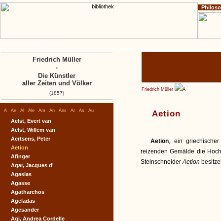
Philos
Home
Impressum
Copyright
A
B
C
D
Friedrich Müller
-
Die Künstler
aller Zeiten und Völker
Friedrich Müller
A
(1857)
A
Ae
Al
Ale
Am
An
Ans
Ar
As
Au
Aetion
Aelst, Evert van
Aelst, Willem van
Aertsens, Peter
Aetion
, ein griechische
Aetion
reizenden Gemälde die Hoch
Afinger
Steinschneider
Aetion
besitz
Agar, Jacques d'
Agasias
Agasse
Agatharchos
Ageladas
Agesander
Agi, Andrea Cordelle