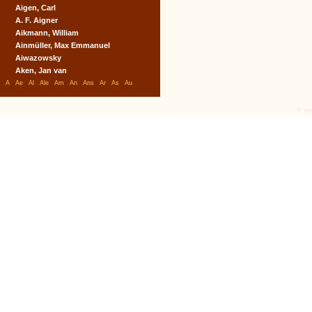
Aigen, Carl
A. F. Aigner
Aikmann, William
Ainmüller, Max Emmanuel
Aiwazowsky
Aken, Jan van
A
Ae
Al
Ale
Am
An
Ans
Ar
As
Au
© tex