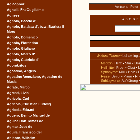
Aglaophor
Aertsens, Peter
Agnelli, Fra Guglielmo
Agnese
A
B
C
D
E
Agnolo, Baccio d'
Agnolo, Battista d', bzw. Battista il
Moro
Agnolo, Domenico
Agnolo, Fiorentino
Agnolo, Giuliano
Agnolo, Marco d'
Weitere Themen
bei textlog.
Agnolo, Gabriele d'
Medizin:
Herz
•
Star
•
Un
Agorakritos
Heilmittel:
Frost
•
Obst
•
L
Agostino, Angelo
Synonyme:
Müll
•
Holz
•
F
Reise:
Beirut
•
Plaue
•
Rh
Agostino Veneziano, Agostino de
Schlagworte:
Aufklärung
Musis
Agrate, Marco
Agresti, Livio
Agricola, Carl
Agricola, Christian Ludwig
Agricola, Eduard
Aguero, Benito Manuel de
Aguiar, Don Tomas de
Agmar, Jose de
Aguila, Francisco del
Ahlborn, Wilhelm