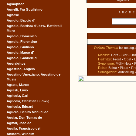
Agasias
Aglaophor
Agnelli, Fra Guglielmo
A
B
C
D
E
Agnese
Agnolo, Baccio d'
Agnolo, Battista d', bzw. Battista il
Moro
Agnolo, Domenico
Agnolo, Fiorentino
Agnolo, Giuliano
Weitere Themen
bei textlog.
Agnolo, Marco d'
Medizin:
Herz
•
Star
•
Un
Agnolo, Gabriele d'
Heilmittel:
Frost
•
Obst
•
L
Agorakritos
Synonyme:
Müll
•
Holz
•
F
Reise:
Beirut
•
Plaue
•
Rh
Agostino, Angelo
Schlagworte:
Aufklärung
Agostino Veneziano, Agostino de
Musis
Agrate, Marco
Agresti, Livio
Agricola, Carl
Agricola, Christian Ludwig
Agricola, Eduard
Aguero, Benito Manuel de
Aguiar, Don Tomas de
Agmar, Jose de
Aguila, Francisco del
Ahlborn, Wilhelm