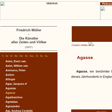
Philos
Home
Impressum
Copyright
A
B
C
D
Friedrich Müller
-
Die Künstler
aller Zeiten und Völker
Friedrich Müller
A
(1857)
A
Ae
Al
Ale
Am
An
Ans
Ar
As
Au
Agasse
Aelst, Evert van
Aelst, Willem van
Aertsens, Peter
Agasse
, ein berühmter 
Aetion
dieses Jahrhunderts in Englan
Afinger
Agar, Jacques d'
Agasias
Agasse
Agatharchos
Ageladas
Agesander
Agi, Andrea Cordelle