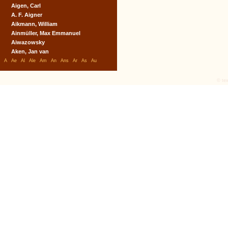
Aigen, Carl
A. F. Aigner
Aikmann, William
Ainmüller, Max Emmanuel
Aiwazowsky
Aken, Jan van
A
Ae
Al
Ale
Am
An
Ans
Ar
As
Au
© tex