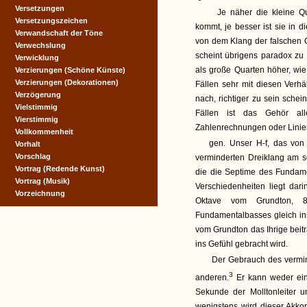
Versetzungen
Je näher die kleine Qui
Versetzungszeichen
kommt, je besser ist sie in 
Verwandschaft der Töne
von dem Klang der falschen Q
Verwechslung
scheint übrigens paradox zu 
Verwicklung
als große Quarten höher, wie
Verzierungen (Schöne Künste)
Verzierungen (Dekorationen)
Fällen sehr mit diesen Verhäl
Verzögerung
nach, richtiger zu sein schei
Vielstimmig
Fällen ist das Gehör all
Vierstimmig
Zahlenrechnungen oder Lini
Vollkommenheit
gen. Unser H-f, das von 
Vorhalt
Vorschlag
verminderten Dreiklang am s
Vortrag (Redende Kunst)
die die Septime des Fundame
Vortrag (Musik)
Verschiedenheiten liegt dar
Vorzeichnung
Oktave vom Grundton, 8
Fundamentalbasses gleich ins
vom Grundton das Ihrige beit
ins Gefühl gebracht wird.
Der Gebrauch des vermind
3
anderen.
Er kann weder ein
Sekunde der Molltonleiter 
wenigstens wird dieser Akko