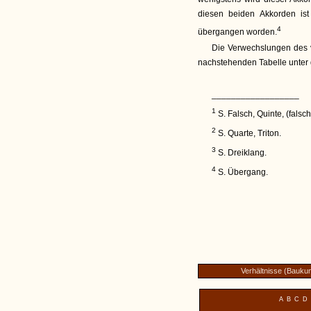
diesen beiden Akkorden is
4
übergangen worden.
Die Verwechslungen des v
nachstehenden Tabelle unter 
__________________
1
S. Falsch, Quinte, (falsch
2
S. Quarte, Triton.
3
S. Dreiklang.
4
S. Übergang.
Verhältnisse (Baukun
A
B
C
D