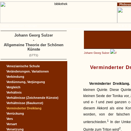
Philos
Home
Impressum
Copyright
A
B
C
D
Johann Georg Sulzer
-
Allgemeine Theorie der Schönen
Künste
Johann Georg Sulzer
V
(1771)
Venezianische Schule
Verminderter D
Veränderungen. Variationen
Verbindung
Verdünnung, Verjüngung
Verminderter Dreiklang
Vergleich
kleinen Quinte. Diese Quint
Verhältnis
kleinen Sexte der Tonika vor, 
Verhältnisse (Zeichnende Künste)
und e- f und zwei ganzen c-d
Verhältnisse (Baukunst)
diesem Akkord als eine Ko
Verminderter Dreiklang
Verrückung
worden, von der falschen
Vers
1
unterschieden.
In der Umkehr
Versart
2
Versetzung
Quinte zum Triton wird
.