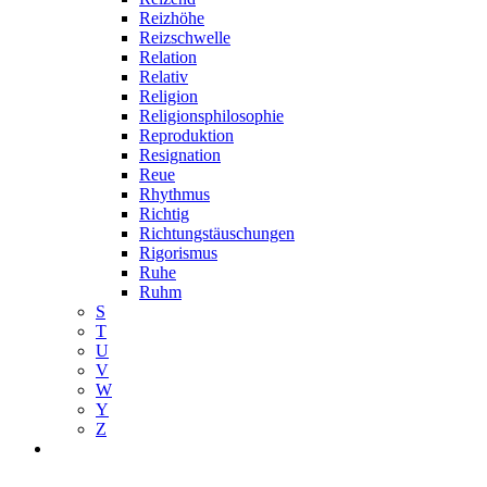
Reizhöhe
Reizschwelle
Relation
Relativ
Religion
Religionsphilosophie
Reproduktion
Resignation
Reue
Rhythmus
Richtig
Richtungstäuschungen
Rigorismus
Ruhe
Ruhm
S
T
U
V
W
Y
Z