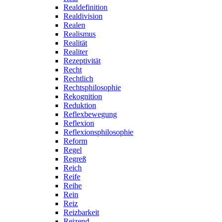
Realdefinition
Realdivision
Realen
Realismus
Realität
Realiter
Rezeptivität
Recht
Rechtlich
Rechtsphilosophie
Rekognition
Reduktion
Reflexbewegung
Reflexion
Reflexionsphilosophie
Reform
Regel
Regreß
Reich
Reife
Reihe
Rein
Reiz
Reizbarkeit
Reizend