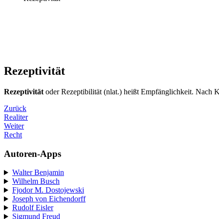
Rezeptivität
Rezeptivität
oder Rezeptibilität (nlat.) heißt Empfänglichkeit. Nach K
Zurück
Realiter
Weiter
Recht
Autoren-Apps
Walter Benjamin
Wilhelm Busch
Fjodor M. Dostojewski
Joseph von Eichendorff
Rudolf Eisler
Sigmund Freud