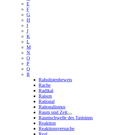
E
F
G
H
I
J
K
L
M
N
O
P
Q
R
Rabulistenbeweis
Rache
Radikal
Raison
Rational
Rationalismus
Raum und Zeit
Raumschwelle des Tastsinns
Reaktion
Reaktionsversuche
Real