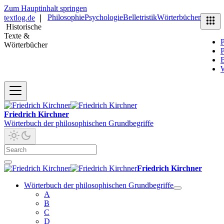
Zum Hauptinhalt springen
Philosophie
Psychologie
Belletristik
Wörterbücher
textlog.de
❘
Historische
Texte &
P
Wörterbücher
P
B
Friedrich Kirchner
Wörterbuch der philosophischen Grundbegriffe
Friedrich Kirchner
Wörterbuch der philosophischen Grundbegriffe
A
B
C
D