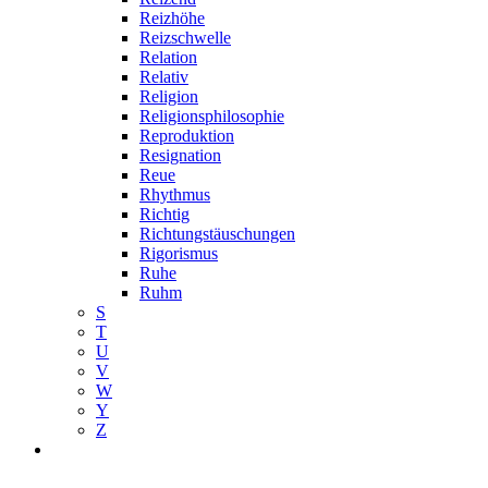
Reizhöhe
Reizschwelle
Relation
Relativ
Religion
Religionsphilosophie
Reproduktion
Resignation
Reue
Rhythmus
Richtig
Richtungstäuschungen
Rigorismus
Ruhe
Ruhm
S
T
U
V
W
Y
Z