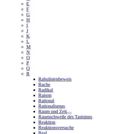
E
F
G
H
I
J
K
L
M
N
O
P
Q
R
Rabulistenbeweis
Rache
Radikal
Raison
Rational
Rationalismus
Raum und Zeit
Raumschwelle des Tastsinns
Reaktion
Reaktionsversuche
Real