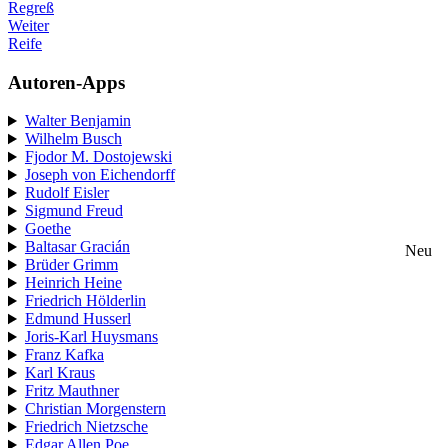
Regreß
Weiter
Reife
Autoren-Apps
Walter Benjamin
Wilhelm Busch
Fjodor M. Dostojewski
Joseph von Eichendorff
Rudolf Eisler
Sigmund Freud
Goethe
Baltasar Gracián
Neu
Brüder Grimm
Heinrich Heine
Friedrich Hölderlin
Edmund Husserl
Joris-Karl Huysmans
Franz Kafka
Karl Kraus
Fritz Mauthner
Christian Morgenstern
Friedrich Nietzsche
Edgar Allen Poe