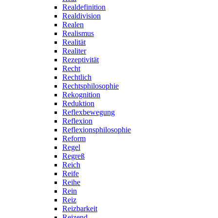
Realdefinition
Realdivision
Realen
Realismus
Realität
Realiter
Rezeptivität
Recht
Rechtlich
Rechtsphilosophie
Rekognition
Reduktion
Reflexbewegung
Reflexion
Reflexionsphilosophie
Reform
Regel
Regreß
Reich
Reife
Reihe
Rein
Reiz
Reizbarkeit
Reizend