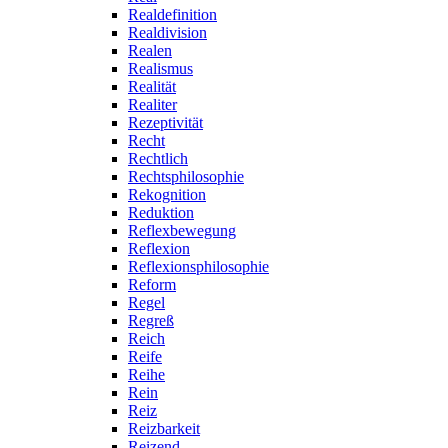
Realdefinition
Realdivision
Realen
Realismus
Realität
Realiter
Rezeptivität
Recht
Rechtlich
Rechtsphilosophie
Rekognition
Reduktion
Reflexbewegung
Reflexion
Reflexionsphilosophie
Reform
Regel
Regreß
Reich
Reife
Reihe
Rein
Reiz
Reizbarkeit
Reizend