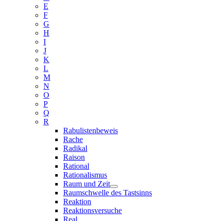
E
F
G
H
I
J
K
L
M
N
O
P
Q
R
Rabulistenbeweis
Rache
Radikal
Raison
Rational
Rationalismus
Raum und Zeit
Raumschwelle des Tastsinns
Reaktion
Reaktionsversuche
Real