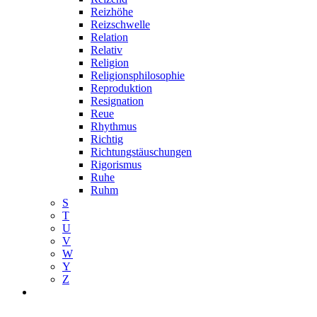
Reizhöhe
Reizschwelle
Relation
Relativ
Religion
Religionsphilosophie
Reproduktion
Resignation
Reue
Rhythmus
Richtig
Richtungstäuschungen
Rigorismus
Ruhe
Ruhm
S
T
U
V
W
Y
Z