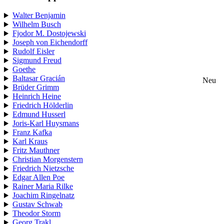
Walter Benjamin
Wilhelm Busch
Fjodor M. Dostojewski
Joseph von Eichendorff
Rudolf Eisler
Sigmund Freud
Goethe
Baltasar Gracián
Neu
Brüder Grimm
Heinrich Heine
Friedrich Hölderlin
Edmund Husserl
Joris-Karl Huysmans
Franz Kafka
Karl Kraus
Fritz Mauthner
Christian Morgenstern
Friedrich Nietzsche
Edgar Allen Poe
Rainer Maria Rilke
Joachim Ringelnatz
Gustav Schwab
Theodor Storm
Georg Trakl