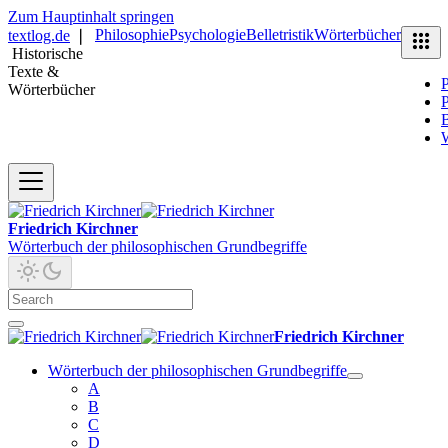
Zum Hauptinhalt springen
Philosophie
Psychologie
Belletristik
Wörterbücher
textlog.de
❘
Historische
Texte &
P
Wörterbücher
P
B
Friedrich Kirchner
Wörterbuch der philosophischen Grundbegriffe
Friedrich Kirchner
Wörterbuch der philosophischen Grundbegriffe
A
B
C
D