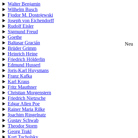
Walter Benjamin
Wilhelm Busch
Fjodor M. Dostojewski
Joseph von Eichendorff
Rudolf Eisler
Sigmund Freud
Goethe
Baltasar Gracián
Neu
Brüder Grimm
Heinrich Heine
Friedrich Hölderlin
Edmund Husserl
Joris-Karl Huysmans
Franz Kafka
Karl Kraus
Fritz Mauthner
Christian Morgenstern
Friedrich Nietzsche
Edgar Allen Poe
Rainer Maria Rilke
Joachim Ringelnatz
Gustav Schwab
Theodor Storm
Georg Trakl
Kurt Tucholsky