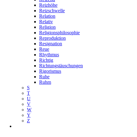
Reizhöhe
Reizschwelle
Relation
Relativ
Religion
Religionsphilosophie
Reproduktion
Resignation
Reue
Rhythmus
Richtig
Richtungstäuschungen
Rigorismus
Ruhe
Ruhm
S
T
U
V
W
Y
Z