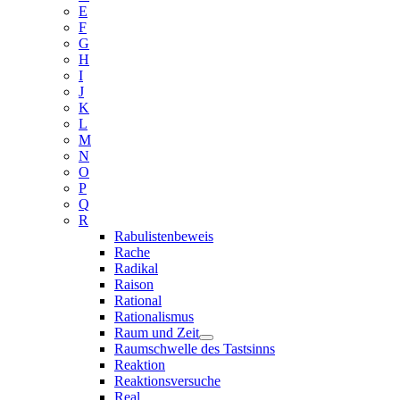
E
F
G
H
I
J
K
L
M
N
O
P
Q
R
Rabulistenbeweis
Rache
Radikal
Raison
Rational
Rationalismus
Raum und Zeit
Raumschwelle des Tastsinns
Reaktion
Reaktionsversuche
Real