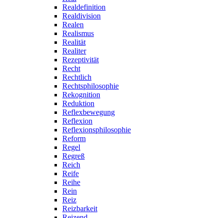
Realdefinition
Realdivision
Realen
Realismus
Realität
Realiter
Rezeptivität
Recht
Rechtlich
Rechtsphilosophie
Rekognition
Reduktion
Reflexbewegung
Reflexion
Reflexionsphilosophie
Reform
Regel
Regreß
Reich
Reife
Reihe
Rein
Reiz
Reizbarkeit
Reizend