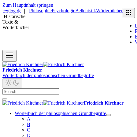
Zum Hauptinhalt springen
Philosophie
Psychologie
Belletristik
Wörterbücher
textlog.de
❘
Historische
Texte &
P
Wörterbücher
P
B
Friedrich Kirchner
Wörterbuch der philosophischen Grundbegriffe
Friedrich Kirchner
Wörterbuch der philosophischen Grundbegriffe
A
B
C
D