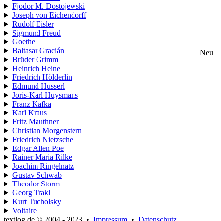
Fjodor M. Dostojewski
Joseph von Eichendorff
Rudolf Eisler
Sigmund Freud
Goethe
Baltasar Gracián
Neu
Brüder Grimm
Heinrich Heine
Friedrich Hölderlin
Edmund Husserl
Joris-Karl Huysmans
Franz Kafka
Karl Kraus
Fritz Mauthner
Christian Morgenstern
Friedrich Nietzsche
Edgar Allen Poe
Rainer Maria Rilke
Joachim Ringelnatz
Gustav Schwab
Theodor Storm
Georg Trakl
Kurt Tucholsky
Voltaire
textlog.de © 2004 - 2023
•
Impressum
•
Datenschutz