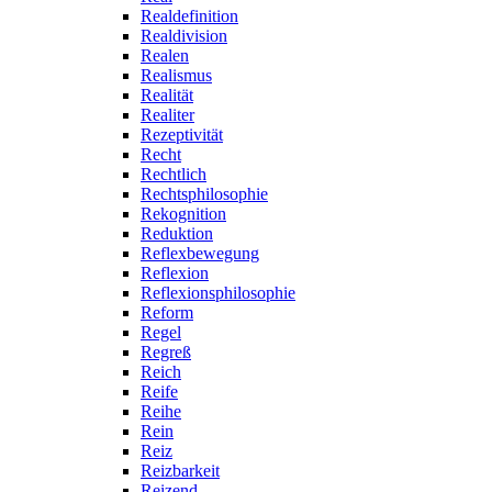
Realdefinition
Realdivision
Realen
Realismus
Realität
Realiter
Rezeptivität
Recht
Rechtlich
Rechtsphilosophie
Rekognition
Reduktion
Reflexbewegung
Reflexion
Reflexionsphilosophie
Reform
Regel
Regreß
Reich
Reife
Reihe
Rein
Reiz
Reizbarkeit
Reizend