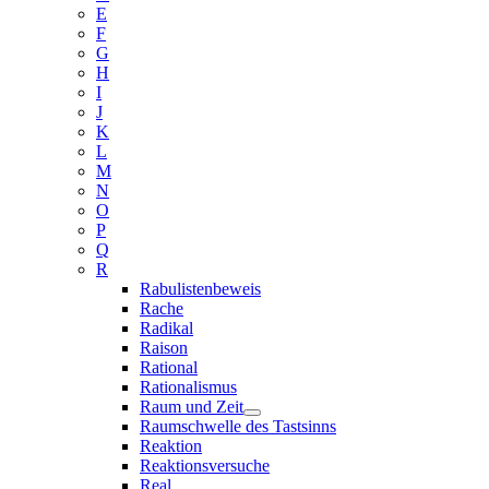
E
F
G
H
I
J
K
L
M
N
O
P
Q
R
Rabulistenbeweis
Rache
Radikal
Raison
Rational
Rationalismus
Raum und Zeit
Raumschwelle des Tastsinns
Reaktion
Reaktionsversuche
Real