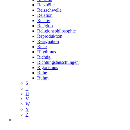
Reizhöhe
Reizschwelle
Relation
Relativ
Religion
Religionsphilosophie
Reproduktion
Resignation
Reue
Rhythmus
Richtig
Richtungstäuschungen
Rigorismus
Ruhe
Ruhm
S
T
U
V
W
Y
Z