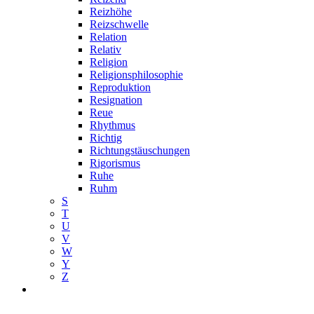
Reizhöhe
Reizschwelle
Relation
Relativ
Religion
Religionsphilosophie
Reproduktion
Resignation
Reue
Rhythmus
Richtig
Richtungstäuschungen
Rigorismus
Ruhe
Ruhm
S
T
U
V
W
Y
Z