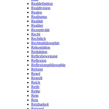
Realdefinition
Realdivision
Realen
Realismus
Realität
Realiter
Rezeptivität
Recht
Rechtlich
Rechtsphilosophie
Rekognition
Reduktion
Reflexbewegung
Reflexion
Reflexionsphilosophie
Reform
Regel
Regreß
Reich
Reife
Reihe
Rein
Reiz
Reizbarkeit
Reizend