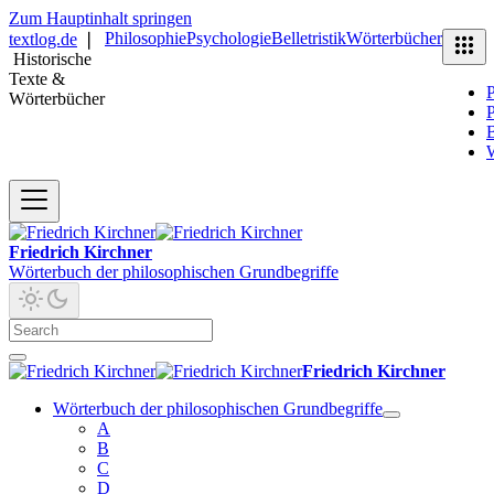
Zum Hauptinhalt springen
Philosophie
Psychologie
Belletristik
Wörterbücher
textlog.de
❘
Historische
Texte &
P
Wörterbücher
P
B
Friedrich Kirchner
Wörterbuch der philosophischen Grundbegriffe
Friedrich Kirchner
Wörterbuch der philosophischen Grundbegriffe
A
B
C
D