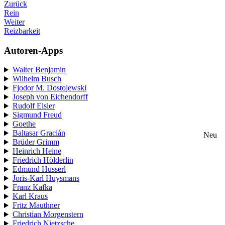
Zurück
Rein
Weiter
Reizbarkeit
Autoren-Apps
Walter Benjamin
Wilhelm Busch
Fjodor M. Dostojewski
Joseph von Eichendorff
Rudolf Eisler
Sigmund Freud
Goethe
Baltasar Gracián
Neu
Brüder Grimm
Heinrich Heine
Friedrich Hölderlin
Edmund Husserl
Joris-Karl Huysmans
Franz Kafka
Karl Kraus
Fritz Mauthner
Christian Morgenstern
Friedrich Nietzsche