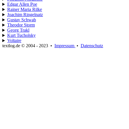
Edgar Allen Poe
Rainer Maria Rilke
Joachim Ringelnatz
Gustav Schwab
Theodor Storm
Georg Trakl
Kurt Tucholsky
Voltaire
textlog.de © 2004 - 2023
•
Impressum
•
Datenschutz