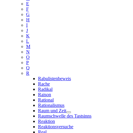
E
F
G
H
I
J
K
L
M
N
O
P
Q
R
Rabulistenbeweis
Rache
Radikal
Raison
Rational
Rationalismus
Raum und Zeit
Raumschwelle des Tastsinns
Reaktion
Reaktionsversuche
Real