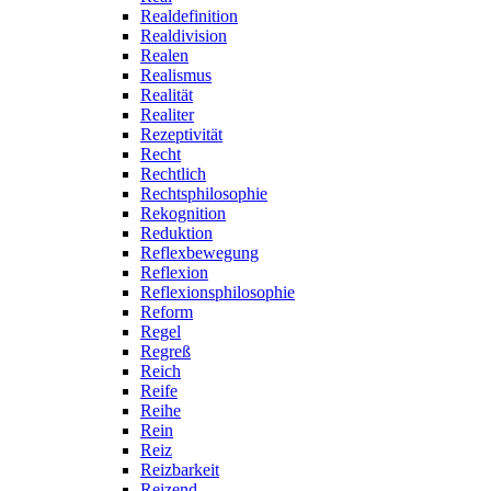
Realdefinition
Realdivision
Realen
Realismus
Realität
Realiter
Rezeptivität
Recht
Rechtlich
Rechtsphilosophie
Rekognition
Reduktion
Reflexbewegung
Reflexion
Reflexionsphilosophie
Reform
Regel
Regreß
Reich
Reife
Reihe
Rein
Reiz
Reizbarkeit
Reizend