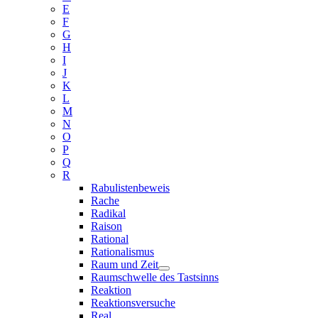
E
F
G
H
I
J
K
L
M
N
O
P
Q
R
Rabulistenbeweis
Rache
Radikal
Raison
Rational
Rationalismus
Raum und Zeit
Raumschwelle des Tastsinns
Reaktion
Reaktionsversuche
Real