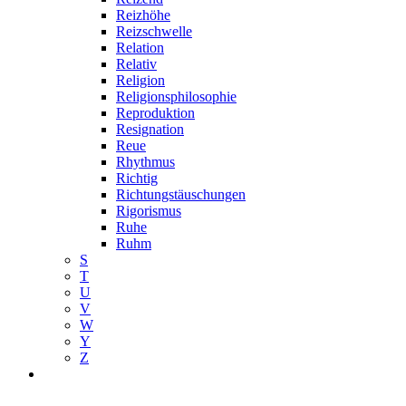
Reizhöhe
Reizschwelle
Relation
Relativ
Religion
Religionsphilosophie
Reproduktion
Resignation
Reue
Rhythmus
Richtig
Richtungstäuschungen
Rigorismus
Ruhe
Ruhm
S
T
U
V
W
Y
Z