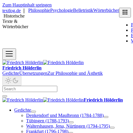
Zum Hauptinhalt springen
Philosophie
Psychologie
Belletristik
Wörterbücher
textlog.de
❘
Historische
Texte &
P
Wörterbücher
P
B
Friedrich Hölderlin
Gedichte
Übersetzungen
Zur Philosophie und Ästhetik
Friedrich Hölderlin
Gedichte
Denkendorf und Maulbronn (1784-1788)
Tübingen (1788-1793)
Waltershausen, Jena, Nürtingen (1794-1795)
Frankfurt (1796-1798)