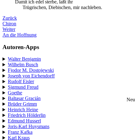
Damit ich edel sterbe, laßt ihr
Trügrischen, Diebischen, mir nachleben.
Zurück
Chiron
Weiter
An die Hoffnung
Autoren-Apps
Walter Benjamin
Wilhelm Busch
Fjodor M. Dostojewski
Joseph von Eichendorff
Rudolf Eisler
Sigmund Freud
Goethe
Baltasar Gracián
Neu
Brüder Grimm
Heinrich Heine
Friedrich Hölderlin
Edmund Husserl
Joris-Karl Huysmans
Franz Kafka
Karl Kraus