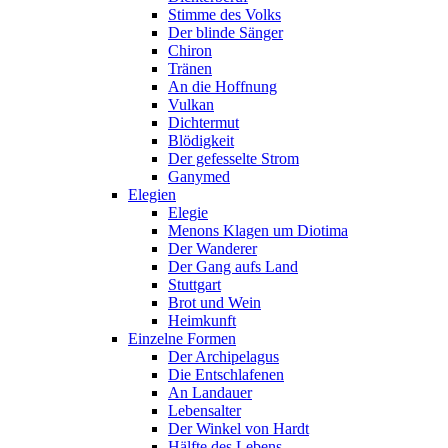
Stimme des Volks
Der blinde Sänger
Chiron
Tränen
An die Hoffnung
Vulkan
Dichtermut
Blödigkeit
Der gefesselte Strom
Ganymed
Elegien
Elegie
Menons Klagen um Diotima
Der Wanderer
Der Gang aufs Land
Stuttgart
Brot und Wein
Heimkunft
Einzelne Formen
Der Archipelagus
Die Entschlafenen
An Landauer
Lebensalter
Der Winkel von Hardt
Hälfte des Lebens