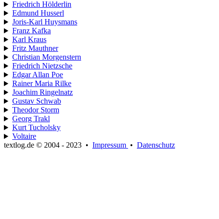
Friedrich Hölderlin
Edmund Husserl
Joris-Karl Huysmans
Franz Kafka
Karl Kraus
Fritz Mauthner
Christian Morgenstern
Friedrich Nietzsche
Edgar Allan Poe
Rainer Maria Rilke
Joachim Ringelnatz
Gustav Schwab
Theodor Storm
Georg Trakl
Kurt Tucholsky
Voltaire
textlog.de © 2004 - 2023
•
Impressum
•
Datenschutz