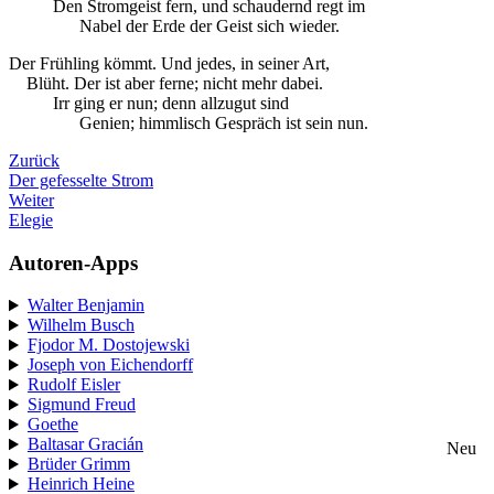
Den Stromgeist fern, und schaudernd regt im
Nabel der Erde der Geist sich wieder.
Der Frühling kömmt. Und jedes, in seiner Art,
Blüht. Der ist aber ferne; nicht mehr dabei.
Irr ging er nun; denn allzugut sind
Genien; himmlisch Gespräch ist sein nun.
Zurück
Der gefesselte Strom
Weiter
Elegie
Autoren-Apps
Walter Benjamin
Wilhelm Busch
Fjodor M. Dostojewski
Joseph von Eichendorff
Rudolf Eisler
Sigmund Freud
Goethe
Baltasar Gracián
Neu
Brüder Grimm
Heinrich Heine