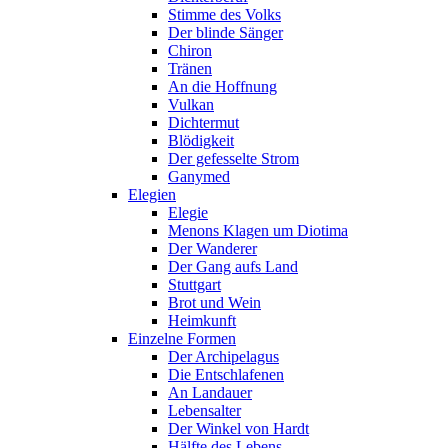
Stimme des Volks
Der blinde Sänger
Chiron
Tränen
An die Hoffnung
Vulkan
Dichtermut
Blödigkeit
Der gefesselte Strom
Ganymed
Elegien
Elegie
Menons Klagen um Diotima
Der Wanderer
Der Gang aufs Land
Stuttgart
Brot und Wein
Heimkunft
Einzelne Formen
Der Archipelagus
Die Entschlafenen
An Landauer
Lebensalter
Der Winkel von Hardt
Hälfte des Lebens