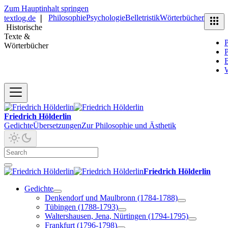
Zum Hauptinhalt springen
Philosophie
Psychologie
Belletristik
Wörterbücher
textlog.de
❘
Historische
Texte &
P
Wörterbücher
P
B
Friedrich Hölderlin
Gedichte
Übersetzungen
Zur Philosophie und Ästhetik
Friedrich Hölderlin
Gedichte
Denkendorf und Maulbronn (1784-1788)
Tübingen (1788-1793)
Waltershausen, Jena, Nürtingen (1794-1795)
Frankfurt (1796-1798)