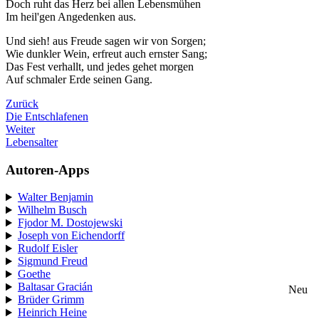
Doch ruht das Herz bei allen Lebensmühen
Im heil'gen Angedenken aus.
Und sieh! aus Freude sagen wir von Sorgen;
Wie dunkler Wein, erfreut auch ernster Sang;
Das Fest verhallt, und jedes gehet morgen
Auf schmaler Erde seinen Gang.
Zurück
Die Entschlafenen
Weiter
Lebensalter
Autoren-Apps
Walter Benjamin
Wilhelm Busch
Fjodor M. Dostojewski
Joseph von Eichendorff
Rudolf Eisler
Sigmund Freud
Goethe
Baltasar Gracián
Neu
Brüder Grimm
Heinrich Heine