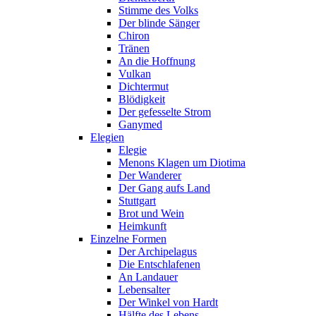
Stimme des Volks
Der blinde Sänger
Chiron
Tränen
An die Hoffnung
Vulkan
Dichtermut
Blödigkeit
Der gefesselte Strom
Ganymed
Elegien
Elegie
Menons Klagen um Diotima
Der Wanderer
Der Gang aufs Land
Stuttgart
Brot und Wein
Heimkunft
Einzelne Formen
Der Archipelagus
Die Entschlafenen
An Landauer
Lebensalter
Der Winkel von Hardt
Hälfte des Lebens