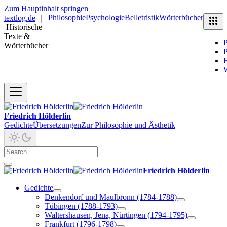
Zum Hauptinhalt springen
Philosophie
Psychologie
Belletristik
Wörterbücher
textlog.de
❘
Historische
Texte &
P
Wörterbücher
P
B
Friedrich Hölderlin
Gedichte
Übersetzungen
Zur Philosophie und Ästhetik
Friedrich Hölderlin
Gedichte
Denkendorf und Maulbronn (1784-1788)
Tübingen (1788-1793)
Waltershausen, Jena, Nürtingen (1794-1795)
Frankfurt (1796-1798)