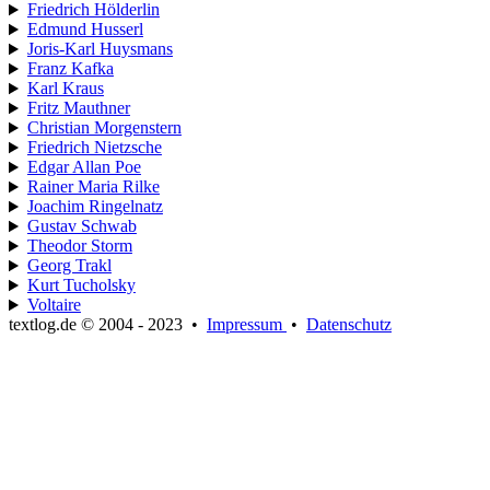
Friedrich Hölderlin
Edmund Husserl
Joris-Karl Huysmans
Franz Kafka
Karl Kraus
Fritz Mauthner
Christian Morgenstern
Friedrich Nietzsche
Edgar Allan Poe
Rainer Maria Rilke
Joachim Ringelnatz
Gustav Schwab
Theodor Storm
Georg Trakl
Kurt Tucholsky
Voltaire
textlog.de © 2004 - 2023
•
Impressum
•
Datenschutz