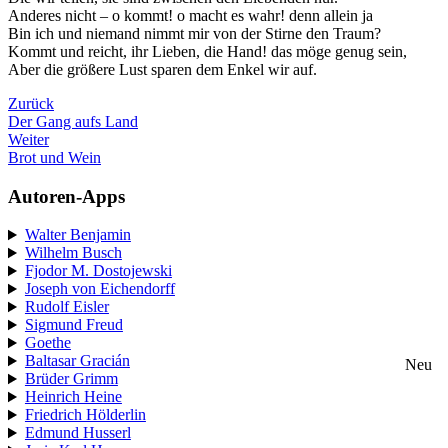
Anderes nicht – o kommt! o macht es wahr! denn allein ja
Bin ich und niemand nimmt mir von der Stirne den Traum?
Kommt und reicht, ihr Lieben, die Hand! das möge genug sein,
Aber die größere Lust sparen dem Enkel wir auf.
Zurück
Der Gang aufs Land
Weiter
Brot und Wein
Autoren-Apps
Walter Benjamin
Wilhelm Busch
Fjodor M. Dostojewski
Joseph von Eichendorff
Rudolf Eisler
Sigmund Freud
Goethe
Baltasar Gracián
Neu
Brüder Grimm
Heinrich Heine
Friedrich Hölderlin
Edmund Husserl