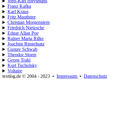
Joris-Karl Huysmans
Franz Kafka
Karl Kraus
Fritz Mauthner
Christian Morgenstern
Friedrich Nietzsche
Edgar Allan Poe
Rainer Maria Rilke
Joachim Ringelnatz
Gustav Schwab
Theodor Storm
Georg Trakl
Kurt Tucholsky
Voltaire
textlog.de © 2004 - 2023
•
Impressum
•
Datenschutz