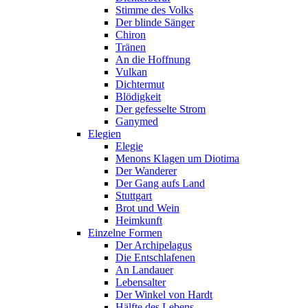
Stimme des Volks
Der blinde Sänger
Chiron
Tränen
An die Hoffnung
Vulkan
Dichtermut
Blödigkeit
Der gefesselte Strom
Ganymed
Elegien
Elegie
Menons Klagen um Diotima
Der Wanderer
Der Gang aufs Land
Stuttgart
Brot und Wein
Heimkunft
Einzelne Formen
Der Archipelagus
Die Entschlafenen
An Landauer
Lebensalter
Der Winkel von Hardt
Hälfte des Lebens