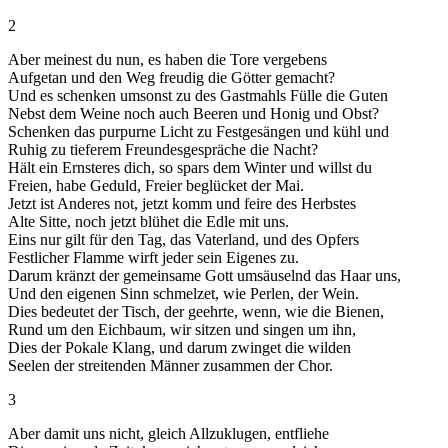
2
Aber meinest du nun, es haben die Tore vergebens
Aufgetan und den Weg freudig die Götter gemacht?
Und es schenken umsonst zu des Gastmahls Fülle die Guten
Nebst dem Weine noch auch Beeren und Honig und Obst?
Schenken das purpurne Licht zu Festgesängen und kühl und
Ruhig zu tieferem Freundesgespräche die Nacht?
Hält ein Ernsteres dich, so spars dem Winter und willst du
Freien, habe Geduld, Freier beglücket der Mai.
Jetzt ist Anderes not, jetzt komm und feire des Herbstes
Alte Sitte, noch jetzt blühet die Edle mit uns.
Eins nur gilt für den Tag, das Vaterland, und des Opfers
Festlicher Flamme wirft jeder sein Eigenes zu.
Darum kränzt der gemeinsame Gott umsäuselnd das Haar uns,
Und den eigenen Sinn schmelzet, wie Perlen, der Wein.
Dies bedeutet der Tisch, der geehrte, wenn, wie die Bienen,
Rund um den Eichbaum, wir sitzen und singen um ihn,
Dies der Pokale Klang, und darum zwinget die wilden
Seelen der streitenden Männer zusammen der Chor.
3
Aber damit uns nicht, gleich Allzuklugen, entfliehe