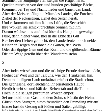
Stammen der Jünglinge viel, steigen die Hügel herab.
Quellen rauschen von dort und hundert geschäftige Bäche,
Kommen bei Tag und Nacht nieder und bauen das Land.
Aber der Meister pflügt die Mitte des Landes, die Furchen
Ziehet der Neckarstrom, ziehet den Segen herab.
Und es kommen mit ihm Italiens Lüfte, die See schickt
Ihre Wolken, sie schickt prächtige Sonnen mit ihm.
Darum wächset uns auch fast über das Haupt die gewaltge
Fülle, denn hieher ward, hier in die Ebne das Gut
Reicher den Lieben gebracht, den Landesleuten, doch neidet
Keiner an Bergen dort ihnen die Gärten, den Wein
Oder das üppige Gras und das Korn und die glühenden Bäume,
Die am Wege gereiht über den Wanderern stehn.
5
Aber indes wir schaun und die mächtige Freude durchwandeln,
Fliehet der Weg und der Tag uns, wie den Trunkenen, hin.
Denn mit heiligem Laub umkränzt erhebet die Stadt schon,
Die gepriesene, dort leuchtend ihr priesterlich Haupt.
Herrlich steht sie und hält den Rebenstab und die Tanne
Hoch in die seligen purpurnen Wolken empor.
Sei uns hold! dem Gast und dem Sohn, o Fürstin der Heimat!
Glückliches Stuttgart, nimm freundlich den Fremdling mir auf!
Immer hast du Gesang mit Flöten und Saiten gebilligt,
Wie ich glaub, und des Lieds kindlich Geschwätz und der Mühn