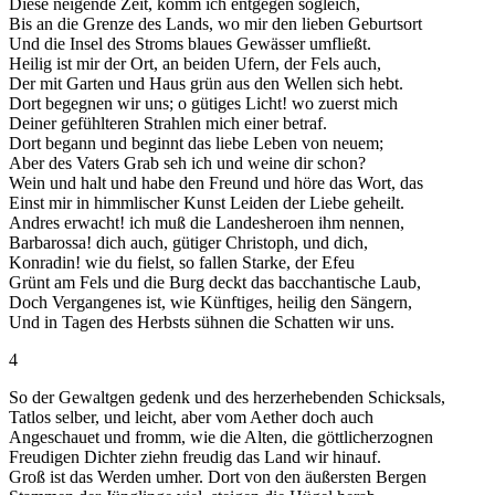
Diese neigende Zeit, komm ich entgegen sogleich,
Bis an die Grenze des Lands, wo mir den lieben Geburtsort
Und die Insel des Stroms blaues Gewässer umfließt.
Heilig ist mir der Ort, an beiden Ufern, der Fels auch,
Der mit Garten und Haus grün aus den Wellen sich hebt.
Dort begegnen wir uns; o gütiges Licht! wo zuerst mich
Deiner gefühlteren Strahlen mich einer betraf.
Dort begann und beginnt das liebe Leben von neuem;
Aber des Vaters Grab seh ich und weine dir schon?
Wein und halt und habe den Freund und höre das Wort, das
Einst mir in himmlischer Kunst Leiden der Liebe geheilt.
Andres erwacht! ich muß die Landesheroen ihm nennen,
Barbarossa! dich auch, gütiger Christoph, und dich,
Konradin! wie du fielst, so fallen Starke, der Efeu
Grünt am Fels und die Burg deckt das bacchantische Laub,
Doch Vergangenes ist, wie Künftiges, heilig den Sängern,
Und in Tagen des Herbsts sühnen die Schatten wir uns.
4
So der Gewaltgen gedenk und des herzerhebenden Schicksals,
Tatlos selber, und leicht, aber vom Aether doch auch
Angeschauet und fromm, wie die Alten, die göttlicherzognen
Freudigen Dichter ziehn freudig das Land wir hinauf.
Groß ist das Werden umher. Dort von den äußersten Bergen