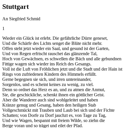
Stuttgart
An Siegfried Schmid
1
Wieder ein Glück ist erlebt. Die gefährliche Dürre geneset,
Und die Schärfe des Lichts senget die Blüte nicht mehr.
Offen steht jetzt wieder ein Saal, und gesund ist der Garten,
Und von Regen erfrischt rauschet das glänzende Tal,
Hoch von Gewächsen, es schwellen die Bäch und alle gebundnen
Fittige wagen sich wieder ins Reich des Gesangs.
Voll ist die Luft von Fröhlichen jetzt und die Stadt und der Hain ist
Rings von zufriedenen Kindern des Himmels erfüllt.
Gerne begegnen sie sich, und irren untereinander,
Sorgenlos, und es scheint keines zu wenig, zu viel.
Denn so ordnet das Herz es an, und zu atmen die Anmut,
Sie, die geschickliche, schenkt ihnen ein göttlicher Geist.
Aber die Wanderer auch sind wohlgeleitet und haben
Kränze genug und Gesang, haben den heiligen Stab
Vollgeschmückt mit Trauben und Laub bei sich und der Fichte
Schatten; von Dorfe zu Dorf jauchzt es, von Tage zu Tag,
Und wie Wagen, bespannt mit freiem Wilde, so ziehn die
Berge voran und so träget und eilet der Pfad.