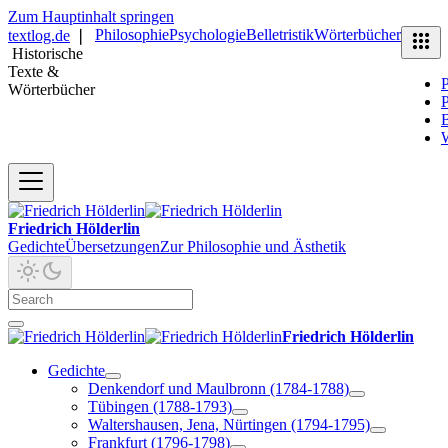
Zum Hauptinhalt springen
Philosophie
Psychologie
Belletristik
Wörterbücher
textlog.de
❘
Historische
Texte &
P
Wörterbücher
P
B
Friedrich Hölderlin
Gedichte
Übersetzungen
Zur Philosophie und Ästhetik
Friedrich Hölderlin
Gedichte
Denkendorf und Maulbronn (1784-1788)
Tübingen (1788-1793)
Waltershausen, Jena, Nürtingen (1794-1795)
Frankfurt (1796-1798)