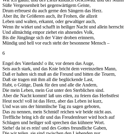
Süße Vergessenheit bei gegenwärtigem Geiste,
Drum erfreuest du auch gerne den Sängern das Herz.
Aber ihr, ihr Größeren auch, ihr Frohen, die allzeit
Leben und walten, erkannt, oder gewaltiger auch,
Wenn ihr wirket und schafft in heiliger Nacht und allein herrscht
Und allmächtig empor ziehet ein ahnendes Volk,
Bis die Jünglinge sich der Väter droben erinnern,
Mündig und hell vor euch steht der besonnene Mensch –
6
Engel des Vaterlands! o ihr, vor denen das Auge,
Seis auch stark, und das Knie bricht dem vereinzelten Mann,
Daß er halten sich muß an die Freund und bitten die Teuern,
Daß sie tragen mit ihm all die beglückende Last,
Habt, o Gütige, Dank für den und alle die Andern,
Die mein Leben, mein Gut unter den Sterblichen sind.
Aber die Nacht kommt! laß uns eilen, zu feiern das Herbstfest
Heut noch! voll ist das Herz, aber das Leben ist kurz,
Und was uns der himmlische Tag zu sagen geboten,
Das zu nennen, mein Schmid! reichen wir beide nicht aus.
Treffliche bring ich dir und das Freudenfeuer wird hoch auf
Schlagen und heiliger soll sprechen das kühnere Wort.
Siehe! da ist es rein! und des Gottes freundliche Gaben,
Die wir teilen, sie sind zwischen den Liebenden nur.