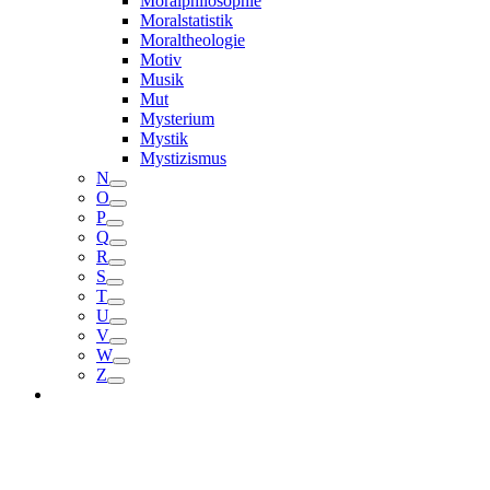
Moralphilosophie
Moralstatistik
Moraltheologie
Motiv
Musik
Mut
Mysterium
Mystik
Mystizismus
N
O
P
Q
R
S
T
U
V
W
Z