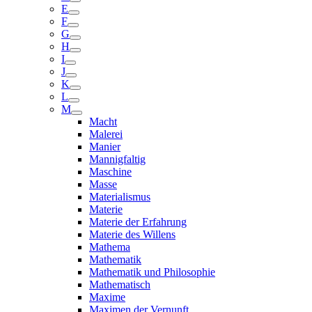
E
F
G
H
I
J
K
L
M
Macht
Malerei
Manier
Mannigfaltig
Maschine
Masse
Materialismus
Materie
Materie der Erfahrung
Materie des Willens
Mathema
Mathematik
Mathematik und Philosophie
Mathematisch
Maxime
Maximen der Vernunft