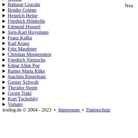
Baltasar Gracián
Neu
Brüder Grimm
Heinrich Heine
Friedrich Hölderlin
Edmund Husserl
Joris-Karl Huysmans
Franz Kafka
Karl Kraus
Fritz Mauthner
Christian Morgenstern
Friedrich Nietzsche
Edgar Allan Poe
Rainer Maria Rilke
Joachim Ringelnatz
Gustav Schwab
Theodor Storm
Georg Trakl
Kurt Tucholsky
Voltaire
textlog.de © 2004 - 2023
•
Impressum
•
Datenschutz