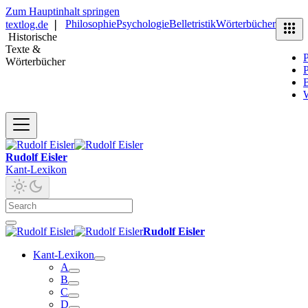
Zum Hauptinhalt springen
Philosophie
Psychologie
Belletristik
Wörterbücher
textlog.de
❘
Historische
Texte &
P
Wörterbücher
P
B
Rudolf Eisler
Kant-Lexikon
Rudolf Eisler
Kant-Lexikon
A
B
C
D