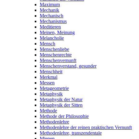
Maximum
Mechanik
Mechanisch
Mechanismus
Meditieren
Meinen, Meinung
Melancholie
Mensch
Menschenliebe
Menschenrechte
Menschenvernunft
Menschenverstand, gesunder
Menschheit
Merkmal
Messen
Metageometrie
Metaphysik
Metaphysik der Natur
Metaphysik der Sitten
Methode
Methode der Philosophie
Methodenlehre
Methodenlehre der reinen praktischen Vernunft
Methodenlehre, transzendentale
Mienen