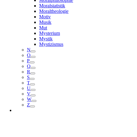
Moralphilosophie
Moralstatistik
Moraltheologie
Motiv
Musik
Mut
Mysterium
Mystik
Mystizismus
N
O
P
Q
R
S
T
U
V
W
Z