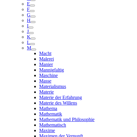
E
F
G
H
I
J
K
L
M
Macht
Malerei
Manier
Mannigfaltig
Maschine
Masse
Materialismus
Materie
Materie der Erfahrung
Materie des Willens
Mathema
Mathematik
Mathematik und Philosophie
Mathematisch
Maxime
Maximen der Vernunft