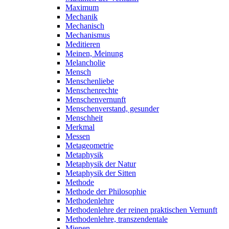
Maximum
Mechanik
Mechanisch
Mechanismus
Meditieren
Meinen, Meinung
Melancholie
Mensch
Menschenliebe
Menschenrechte
Menschenvernunft
Menschenverstand, gesunder
Menschheit
Merkmal
Messen
Metageometrie
Metaphysik
Metaphysik der Natur
Metaphysik der Sitten
Methode
Methode der Philosophie
Methodenlehre
Methodenlehre der reinen praktischen Vernunft
Methodenlehre, transzendentale
Mienen