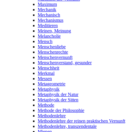
Maximum
Mechanik
Mechanisch
Mechanismus
Meditieren
Meinen, Meinung
Melancholie
Mensch
Menschenliebe
Menschenrechte
Menschenvernunft
Menschenverstand, gesunder
Menschheit
Merkmal
Messen
Metageometrie
Metaphysik
Metaphysik der Natur
Metaphysik der Sitten
Methode
Methode der Philosophie
Methodenlehre
Methodenlehre der reinen praktischen Vernunft
Methodenlehre, transzendentale
Mienen