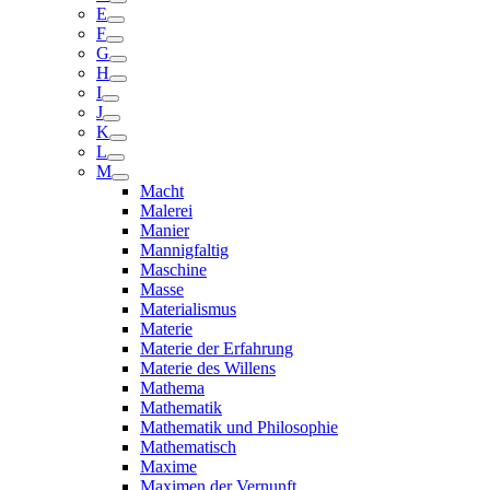
E
F
G
H
I
J
K
L
M
Macht
Malerei
Manier
Mannigfaltig
Maschine
Masse
Materialismus
Materie
Materie der Erfahrung
Materie des Willens
Mathema
Mathematik
Mathematik und Philosophie
Mathematisch
Maxime
Maximen der Vernunft