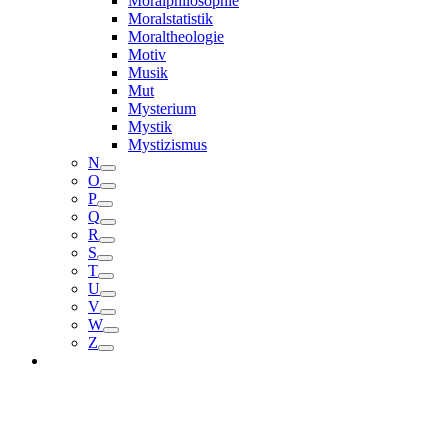
Moralphilosophie
Moralstatistik
Moraltheologie
Motiv
Musik
Mut
Mysterium
Mystik
Mystizismus
N
O
P
Q
R
S
T
U
V
W
Z