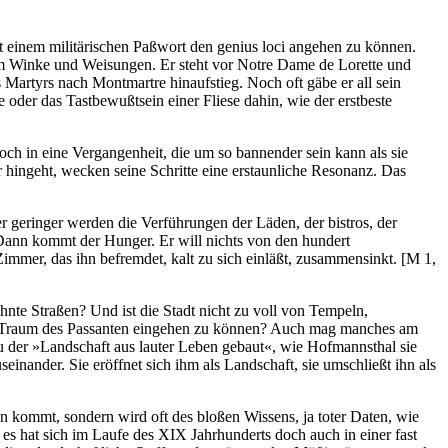
mit einem militärischen Paßwort den genius loci angehen zu können.
ihm Winke und Weisungen. Er steht vor Notre Dame de Lorette und
s Martyrs nach Montmartre hinaufstieg. Noch oft gäbe er all sein
oder das Tastbewußtsein einer Fliese dahin, wie der erstbeste
doch in eine Vergangenheit, die um so bannender sein kann als sie
er hingeht, wecken seine Schritte eine erstaunliche Resonanz. Das
geringer werden die Verführungen der Läden, der bistros, der
Dann kommt der Hunger. Er will nichts von den hundert
m Zimmer, das ihn befremdet, kalt zu sich einläßt, zusammensinkt.
[M 1,
nte Straßen? Und ist die Stadt nicht zu voll von Tempeln,
n den Traum des Passanten eingehen zu können? Auch mag manches am
 zu der »Landschaft aus lauter Leben gebaut«, wie Hofmannsthal sie
seinander. Sie eröffnet sich ihm als Landschaft, sie umschließt ihn als
n kommt, sondern wird oft des bloßen Wissens, ja toter Daten, wie
s hat sich im Laufe des XIX Jahrhunderts doch auch in einer fast