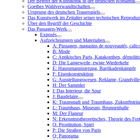
Der Begriff der Kunstkritik in der deutschen Romantik
Goethes Wahlverwandtschaften
Ursprung des deutschen Trauerspiels
Das Kunstwerk im Zeitalter seiner technischen Reproduz
Über den Begriff der Geschichte
Das Passagen-Werk
Exposés
Aufzeichnungen und Materialien
A: Passagen, magasins de nouveautés, calico
B: Mode
C: Antikisches Paris, Katakomben, démoliti
D: Die Langeweile, ewige Wiederkehr
E: Haussmannisierung, Barrikadenkämpfe
F: Eisenkonstruktion
G: Ausstellungswesen, Reklame, Grandville
H: Der Sammler
I: Das Interieur, die Spur
J: Baudelaire
K: Traumstadt und Traumhaus, Zukunftsträu
L: Traumhaus, Museum, Brunnenhalle
M: Der Flaneur
N: Erkenntnistheoretisches, Theorie des Fort
O: Prostitution, Spiel
P: Die Straßen von Paris
Q: Panorama