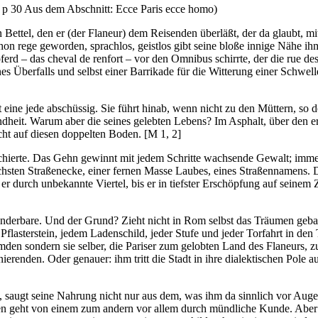
 p 30 Aus dem Abschnitt: Ecce Paris ecce homo)
n Bettel, den er (der Flaneur) dem Reisenden überläßt, der da glaubt, 
chon rege geworden, sprachlos, geistlos gibt seine bloße innige Nähe 
pferd – das cheval de renfort – vor den Omnibus schirrte, der die rue de
Überfalls und selbst einer Barrikade für die Witterung einer Schwelle 
t eine jede abschüssig. Sie führt hinab, wenn nicht zu den Müttern, so 
Kindheit. Warum aber die seines gelebten Lebens? Im Asphalt, über den 
Licht auf diesen doppelten Boden.
[M 1, 2]
hierte. Das Gehn gewinnt mit jedem Schritte wachsende Gewalt; immer 
hsten Straßenecke, einer fernen Masse Laubes, eines Straßennamens. 
ht er durch unbekannte Viertel, bis er in tiefster Erschöpfung auf seine
onderbare. Und der Grund? Zieht nicht in Rom selbst das Träumen gebah
m Pflasterstein, jedem Ladenschild, jeder Stufe und jeder Torfahrt i
remden sondern sie selber, die Pariser zum gelobten Land des Flaneurs,
erenden. Oder genauer: ihm tritt die Stadt in ihre dialektischen Pole au
, saugt seine Nahrung nicht nur aus dem, was ihm da sinnlich vor Auge
en geht von einem zum andern vor allem durch mündliche Kunde. Aber e