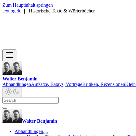
Zum Hauptinhalt springen
textlog.de
❘
Historische Texte & Wörterbücher
Walter Benjamin
Abhandlungen
Aufsätze, Essays, Vorträge
Kritiken, Rezensionen
Klein
Walter Benjamin
Abhandlungen