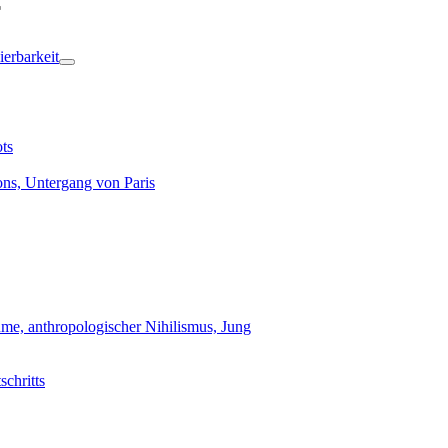
ierbarkeit
ts
ons, Untergang von Paris
me, anthropologischer Nihilismus, Jung
schritts