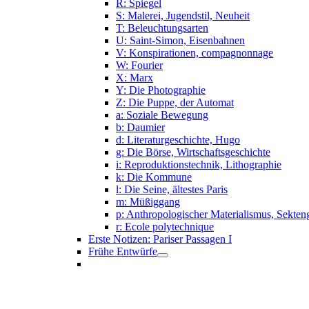
R: Spiegel
S: Malerei, Jugendstil, Neuheit
T: Beleuchtungsarten
U: Saint-Simon, Eisenbahnen
V: Konspirationen, compagnonnage
W: Fourier
X: Marx
Y: Die Photographie
Z: Die Puppe, der Automat
a: Soziale Bewegung
b: Daumier
d: Literaturgeschichte, Hugo
g: Die Börse, Wirtschaftsgeschichte
i: Reproduktionstechnik, Lithographie
k: Die Kommune
l: Die Seine, ältestes Paris
m: Müßiggang
p: Anthropologischer Materialismus, Sekten
r: Ecole polytechnique
Erste Notizen: Pariser Passagen I
Frühe Entwürfe