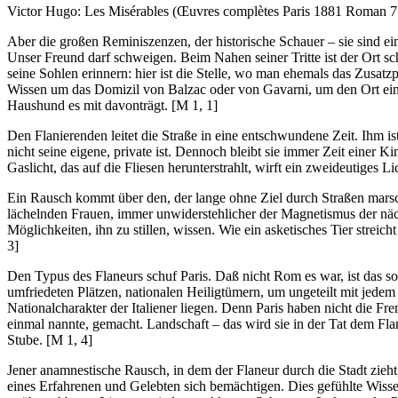
Victor Hugo: Les Misérables (Œuvres complètes Paris 1881 Roman 7
Aber die großen Reminiszenzen, der historische Schauer – sie sind ei
Unser Freund darf schweigen. Beim Nahen seiner Tritte ist der Ort s
seine Sohlen erinnern: hier ist die Stelle, wo man ehemals das Zusatz
Wissen um das Domizil von Balzac oder von Gavarni, um den Ort eines 
Haushund es mit davonträgt.
[M 1, 1]
Den Flanierenden leitet die Straße in eine entschwundene Zeit. Ihm is
nicht seine eigene, private ist. Dennoch bleibt sie immer Zeit einer 
Gaslicht, das auf die Fliesen herunterstrahlt, wirft ein zweideutiges 
Ein Rausch kommt über den, der lange ohne Ziel durch Straßen marsc
lächelnden Frauen, immer unwiderstehlicher der Magnetismus der näc
Möglichkeiten, ihn zu stillen, wissen. Wie ein asketisches Tier streic
3]
Den Typus des Flaneurs schuf Paris. Daß nicht Rom es war, ist das s
umfriedeten Plätzen, nationalen Heiligtümern, um ungeteilt mit jede
Nationalcharakter der Italiener liegen. Denn Paris haben nicht die F
einmal nannte, gemacht. Landschaft – das wird sie in der Tat dem Flani
Stube.
[M 1, 4]
Jener anamnestische Rausch, in dem der Flaneur durch die Stadt zieht
eines Erfahrenen und Gelebten sich bemächtigen. Dies gefühlte Wiss