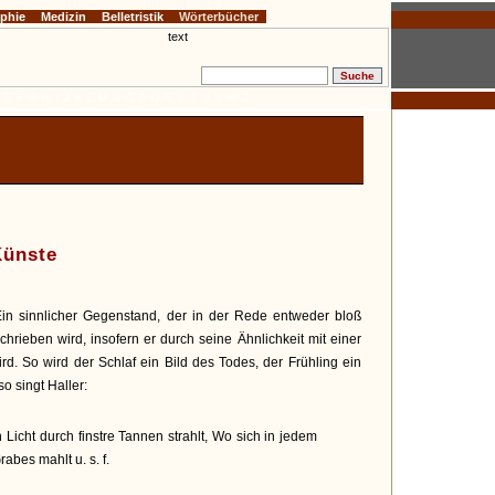
ophie
Medizin
Belletristik
Wörterbücher
E
F
G
H
I
J
K
L
M
N
O
P
Q
R
S
T
U
V
W
Z
Künste
Ein sinnlicher Gegenstand, der in der Rede entweder bloß
hrieben wird, insofern er durch seine Ähnlichkeit mit einer
. So wird der Schlaf ein Bild des Todes, der Frühling ein
o singt Haller:
 Licht durch finstre Tannen strahlt, Wo sich in jedem
abes mahlt u. s. f.