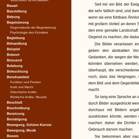
Vorschriften für Architekten
Seit mir ein Bild der Ewi
Bauart
die sehr faßlich sind, und dar
Baustellung
Bebung
wenn sie eine fühlbare Ähnlic
Begeisterung
mit großem Vorteil an deren 
Gegenstände der Begeisterung
den eine gemalte Landschaft 
Psychologie des Künstlers
Gegend zu machen, die dadurc
Begleitung
Behandlung
Die Bilder veranlasen e
Beispiel
geben den abstrakten Vors
Beiwort
Gedanken, die wegen der Meng
Beissend
könnten übersehen werden, 
Belebung
überhaupt, die verschiedene
Beleuchtung
noch, dass das Vergnügen, 
Beredsamkeit
Funktion und Formen
dem Bild und dem Gegenbilde 
Kraft und Macht
macht.
Griechische Antike
So lang eine Sprache an 
Römische Antike, Neuzeit
Beschluß
durch Bilder ausgedrückt wer
Beschreibung
durchaus mit Bildern ang
Besetzung
ausdrücken könnte, werden d
Bestätigung
machen: daher die Dichter v
Bewegung, Schöne Künste
Gebrauch darvon machen.
Bewegung, Musik
Beweis
Sie bekommen aber nach 