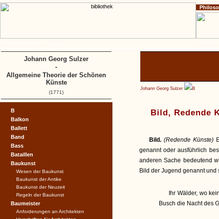
Philos
Home
Impressum
Copyright
A
B
C
D
Johann Georg Sulzer
-
Allgemeine Theorie der Schönen
Künste
Johann Georg Sulzer
B
(1771)
B
Bild, Redende 
Balkon
Ballett
Band
Bild.
(Redende Künste)
Bass
genannt oder ausführlich besc
Bataillen
anderen Sache bedeutend wird
Baukunst
Bild der Jugend genannt und s
Wesen der Baukunst
Baukunst der Antike
Baukunst der Neuzeit
Ihr Wälder, wo kein
Regeln der Baukunst
Busch die Nacht des Gr
Baumeister
Anforderungen an Architekten