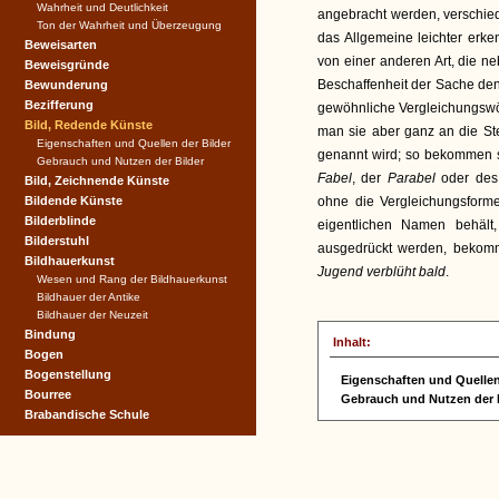
Wahrheit und Deutlichkeit
angebracht werden, verschie
Ton der Wahrheit und Überzeugung
das Allgemeine leichter erke
Beweisarten
von einer anderen Art, die 
Beweisgründe
Beschaffenheit der Sache d
Bewunderung
Bezifferung
gewöhnliche Vergleichungswö
Bild, Redende Künste
man sie aber ganz an die Ste
Eigenschaften und Quellen der Bilder
genannt wird; so bekommen s
Gebrauch und Nutzen der Bilder
Fabel
, der
Parabel
oder des a
Bild, Zeichnende Künste
Bildende Künste
ohne die Vergleichungsform
Bilderblinde
eigentlichen Namen behält
Bilderstuhl
ausgedrückt werden, beko
Bildhauerkunst
Jugend verblüht bald
.
Wesen und Rang der Bildhauerkunst
Bildhauer der Antike
Bildhauer der Neuzeit
Bindung
Inhalt:
Bogen
Bogenstellung
Eigenschaften und Quellen
Bourree
Gebrauch und Nutzen der 
Brabandische Schule