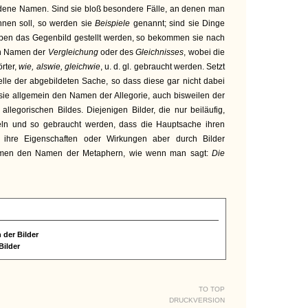
dene Namen. Sind sie bloß besondere Fälle, an denen man
nnen soll, so werden sie
Beispiele
genannt; sind sie Dinge
neben das Gegenbild gestellt werden, so bekommen sie nach
en Namen der
Vergleichung
oder des
Gleichnisses
, wobei die
rter,
wie, alswie, gleichwie
, u. d. gl. gebraucht werden. Setzt
lle der abgebildeten Sache, so dass diese gar nicht dabei
ie allgemein den Namen der Allegorie, auch bisweilen der
llegorischen Bildes. Diejenigen Bilder, die nur beiläufig,
eln und so gebraucht werden, dass die Hauptsache ihren
, ihre Eigenschaften oder Wirkungen aber durch Bilder
mmen den Namen der Metaphern, wie wenn man sagt:
Die
 der Bilder
Bilder
TO TOP
DRUCKVERSION