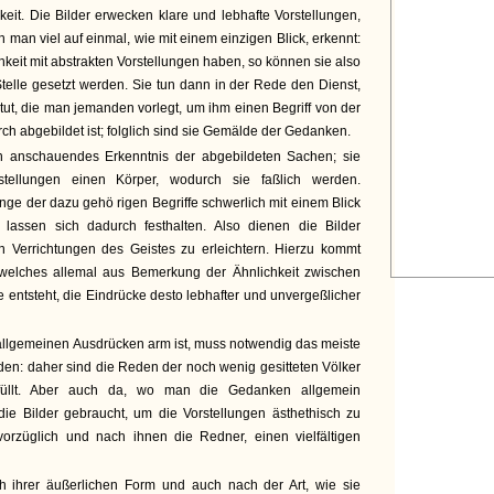
gkeit. Die Bilder erwecken klare und lebhafte Vorstellungen,
in man viel auf einmal, wie mit einem einzigen Blick, erkennt:
hkeit mit abstrakten Vorstellungen haben, so können sie also
Stelle gesetzt werden. Sie tun dann in der Rede den Dienst,
tut, die man jemanden vorlegt, um ihm einen Begriff von der
h abgebildet ist; folglich sind sie Gemälde der Gedanken.
in anschauendes Erkenntnis der abgebildeten Sachen; sie
tellungen einen Körper, wodurch sie faßlich werden.
e der dazu gehö rigen Begriffe schwerlich mit einem Blick
lassen sich dadurch festhalten. Also dienen die Bilder
n Verrichtungen des Geistes zu erleichtern. Hierzu kommt
welches allemal aus Bemerkung der Ähnlichkeit zwischen
entsteht, die Eindrücke desto lebhafter und unvergeßlicher
allgemeinen Ausdrücken arm ist, muss notwendig das meiste
den: daher sind die Reden der noch wenig gesitteten Völker
efüllt. Aber auch da, wo man die Gedanken allgemein
ie Bilder gebraucht, um die Vorstellungen ästhethisch zu
orzüglich und nach ihnen die Redner, einen vielfältigen
ihrer äußerlichen Form und auch nach der Art, wie sie