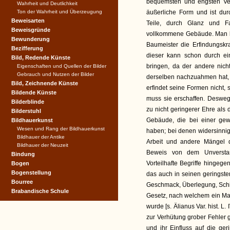
bequemsten und engsten Ver
Wahrheit und Deutlichkeit
Ton der Wahrheit und Überzeugung
äußerliche Form und ist du
Beweisarten
Teile, durch Glanz und F
Beweisgründe
vollkommene Gebäude. Man k
Bewunderung
Baumeister die Erfindungskr
Bezifferung
dieser kann schon durch e
Bild, Redende Künste
bringen, da der andere nic
Eigenschaften und Quellen der Bilder
Gebrauch und Nutzen der Bilder
derselben nachzuahmen hat, w
Bild, Zeichnende Künste
erfindet seine Formen nicht,
Bildende Künste
muss sie erschaffen. Desweg
Bilderblinde
zu nicht geringerer Ehre als 
Bilderstuhl
Gebäude, die bei einer ge
Bildhauerkunst
Wesen und Rang der Bildhauerkunst
haben; bei denen widersinnig
Bildhauer der Antike
Arbeit und andere Mängel d
Bildhauer der Neuzeit
Beweis von dem Unversta
Bindung
Vorteilhafte Begriffe hinge
Bogen
Bogenstellung
das auch in seinen geringst
Bourree
Geschmack, Überlegung, Schic
Brabandische Schule
Gesetz, nach welchem ein Male
wurde [s. Älianus Var. hist. L.
zur Verhütung grober Fehler
und ihr Einfluss auf die ge