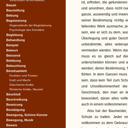
Vorschriften für Architekten
ist, erfinden; die gefunden
Bauart
und anordnen, dass nicht nu
Baustellung
ganze, auswendig und inwend
Bebung
seiner Bestimmung richtig 
Begeisterung
Gegenstände der Begeisterung
fallendes Werk ausmache; jed
Psychologie des Künstlers
sein, wie er sich zu dem, was
Begleitung
Überlegung und guter Gesch
Behandlung
unbestimmte, alles widersp
Beispiel
vermieden werden. Wenn das
Beiwort
Beissend
muss es so gleich auf die 
Belebung
unterscheiden können und wen
Beleuchtung
werden; deren Bestimmung, N
Beredsamkeit
fühlen. In dem Ganzen muss 
Funktion und Formen
sein, dass kein Teil zum Sc
Kraft und Macht
Griechische Antike
und Unvollkommenheit die 
Römische Antike, Neuzeit
Geschmack, den man an de
Beschluß
bewundert, daran alles vol
Beschreibung
auch in einem vollkommenen
Besetzung
Bestätigung
Also hat der Baumeister, 
Bewegung, Schöne Künste
Schule zu halten. Jeder org
Bewegung, Musik
vollkommen zu dem Gebrauch, w
Beweis