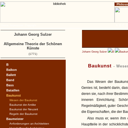
Philos
Home
Impressum
Copyright
A
B
C
D
Johann Georg Sulzer
-
Allgemeine Theorie der Schönen
Künste
Johann Georg Sulzer
B
Baukun
(1771)
B
Baukunst
- Wese
Balkon
Ballett
Band
Das Wesen der Baukunst,
Bass
Genies ist, besteht darin, d
Bataillen
deren sie, nach ihrer Bestimm
Baukunst
inneren Einrichtung; Schö
Wesen der Baukunst
Baukunst der Antike
Regelmäßigkeit, guter Gesch
Baukunst der Neuzeit
die Eigenschaften, die der 
Regeln der Baukunst
Also muss er, wenn ihm d
Baumeister
Anforderungen an Architekten
Hauptteile in der schicklic