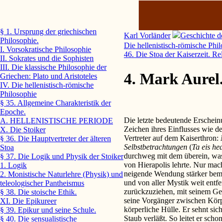
§ 1. Ursprung der griechischen
Karl Vorländer
Geschichte d
Philosophie.
Die hellenistisch-römische Phi
I. Vorsokratische Philosophie
46. Die Stoa der Kaiserzeit. Re
II. Sokrates und die Sophisten
III. Die klassische Philosophie der
4. Mark Aurel
Griechen: Plato und Aristoteles
IV. Die hellenistisch-römische
Philosophie
§ 35. Allgemeine Charakteristik der
Epoche.
Die letzte bedeutende Erscheinu
A. HELLENISTISCHE PERIODE
Zeichen ihres Einflusses wie der
X. Die Stoiker
Vertreter auf dem Kaiserthron:
§ 36. Die Hauptvertreter der älteren
Selbstbetrachtungen
(
Ta eis he
Stoa
durchweg mit dem überein, was
§ 37. Die Logik und Physik der Stoiker
von Hierapolis lehrte. Nur macht
1. Logik
neigende Wendung stärker bemer
2. Monistische Naturlehre (Physik) und
und von aller Mystik weit entfer
teleologischer Pantheismus
zurückzuziehen, mit seinem Gen
§ 38. Die stoische Ethik.
seine Vorgänger zwischen Körpe
XI. Die Epikureer
körperliche Hülle. Er sehnt sic
§ 39. Epikur und seine Schule.
Staub verläßt. So leitet er sc
§ 40. Die sensualistische