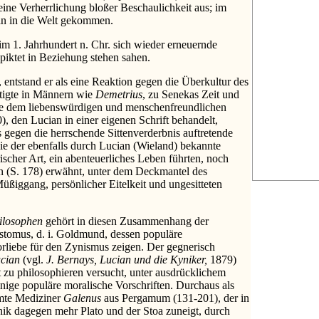
eine Verherrlichung bloßer Beschaulichkeit aus; im
man in die Welt gekommen.
 im 1. Jahrhundert n. Chr. sich wieder erneuernde
Epiktet in Beziehung stehen sahen.
entstand er als eine Reaktion gegen die Überkultur des
itigte in Männern wie
Demetrius
, zu Senekas Zeit und
ie dem liebenswürdigen und menschenfreundlichen
, den Lucian in einer eigenen Schrift behandelt,
los gegen die herrschende Sittenverderbnis auftretende
e der ebenfalls durch Lucian (Wieland) bekannte
ischer Art, ein abenteuerliches Leben führten, noch
en (S. 178) erwähnt, unter dem Deckmantel des
ßiggang, persönlicher Eitelkeit und ungesitteten
ilosophen
gehört in diesen Zusammenhang der
stomus, d. i. Goldmund, dessen populäre
orliebe für den Zynismus zeigen. Der gegnerisch
cian
(vgl.
J. Bernays, Lucian und die Kyniker,
1879)
t zu philosophieren versucht, unter ausdrücklichem
einige populäre moralische Vorschriften. Durchaus als
hmte Mediziner
Galenus
aus Pergamum (131-201), der in
thik dagegen mehr Plato und der Stoa zuneigt, durch