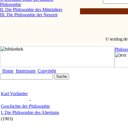
Philosophie
II. Die Philosophie des Mittelalters
III. Die Philosophie der Neuzeit
© textlog.de
Philos
Home
Impressum
Copyright
Karl Vorländer
-
Geschichte der Philosophie
I. Die Philosophie des Altertums
(1903)