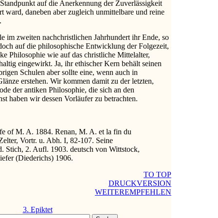
 Standpunkt auf die Anerkennung der Zuverlässigkeit
 ward, daneben aber zugleich unmittelbare und reine
.
le im zweiten nachchristlichen Jahrhundert ihr Ende, so
och auf die philosophische Entwicklung der Folgezeit,
e Philosophie wie auf das christliche Mittelalter,
altig eingewirkt. Ja, ihr ethischer Kern behält seinen
brigen Schulen aber sollte eine, wenn auch in
Glänze erstehen. Wir kommen damit zu der letzten,
ode der antiken Philosophie, die sich an den
st haben wir dessen Vorläufer zu betrachten.
fe of M. A. 1884. Renan, M. A. et la fin du
lter, Vortr. u. Abh. I, 82-107. Seine
. Stich, 2. Aufl. 1903. deutsch von Wittstock,
efer (Diederichs) 1906.
TO TOP
DRUCKVERSION
WEITEREMPFEHLEN
3. Epiktet