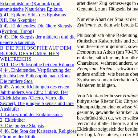
artet dieser Zug keineswegs in 
Erkenntnislehre (Kanonik) und
Gegenteil, zum Tätigsein ist 
atomistische Naturlehre Epikurs.
§ 41. Epikurs Ethik des Egoismus.
Nur eine Abart der Stoa ist der
XII. Die Skeptiker
Zynismus
, zu dem wir bereits 
§ 42. Einleitendes. Die ältere Skepsis
(Pyrrhon. Timon)
Philosophisch ohne Bedeutung, 
§ 43. Die Skepsis der mittleren und die
römischen Kaiserreichs und ze
neuere Akademie.
von diesem sehr gerühmt, sow
B. DIE PHILOSOPHIE AUF DEM
Demonax
zu Athen (um 70-170)
BODEN DES RÖMISCHEN
einfache, sittlich reine, furcht
WELTREICHS
Charaktere, während andere, wi
XIII. Die Philosophie bei den Römern
Peregrinus Proteus
, schwärmer
§ 44. Einleitendes. Verpflanzung der
andere endlich, wie bereits ob
griechischen Philosophie nach Rom.
Zynismus schmarotzerhaftem Mü
Die mittlere Stoa
Manieren huldigten.
§ 45. Andere Richtungen des ersten
Jahrhunderts vor Chr.: Lukrez. Der
Von Nicht- oder besser
Halbph
Eklektizismus (Cicero, Varro, die
bithynische Rhetor Dio Chryso
Sextier). Die jüngere Skepsis und ihre
Sittenpredigten eine gewisse V
Ausläufer
gesinnte, gewandte Satiriker
Lu
1. Lukrez und der Epikureismus
beschränkt sich da, wo er selbs
2. Eklektiker
Verzicht auf alle Theorie, auf 
3. Die jüngere Skepsis
Eklektiker zeigt sich der berü
§ 46. Die Stoa der Kaiserzeit. Religiöse
der Logik Aristoteles, in der E
Färbung der Ethik