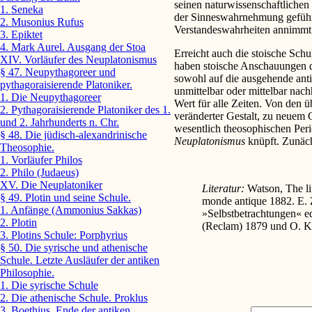
seinen naturwissenschaftlichen
1. Seneka
der Sinneswahrnehmung geführt
2. Musonius Rufus
Verstandeswahrheiten annimmt
3. Epiktet
4. Mark Aurel. Ausgang der Stoa
Erreicht auch die stoische Schu
XIV. Vorläufer des Neuplatonismus
haben stoische Anschauungen d
§ 47. Neupythagoreer und
sowohl auf die ausgehende antik
pythagoraisierende Platoniker.
unmittelbar oder mittelbar nachh
1. Die Neupythagoreer
Wert für alle Zeiten. Von den ü
2. Pythagoraisierende Platoniker des 1.
veränderter Gestalt, zu neuem 
und 2. Jahrhunderts n. Chr.
wesentlich theosophischen Peri
§ 48. Die jüdisch-alexandrinische
Neuplatonismus
knüpft. Zunäch
Theosophie.
1. Vorläufer Philos
2. Philo (Judaeus)
XV. Die Neuplatoniker
Literatur:
Watson, The li
§ 49. Plotin und seine Schule.
monde antique 1882. E. Ze
1. Anfänge (Ammonius Sakkas)
»Selbstbetrachtungen« ed
2. Plotin
(Reclam) 1879 und O. Ki
3. Plotins Schule: Porphyrius
§ 50. Die syrische und athenische
Schule. Letzte Ausläufer der antiken
Philosophie.
1. Die syrische Schule
2. Die athenische Schule. Proklus
3. Boethius. Ende der antiken