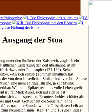
er Philosophie
I. Die Philosophie des Altertums
IV.
losophie
XIII. Die Philosophie bei den Römern
§
ligiöse Färbung der Ethik
. Ausgang der Stoa
ng unter den Stoikern der Kaiserzeit, zugleich ein
 sittlichen Erstarkung der Zeit überhaupt, ist ihr
Mark Aurel
»der Philosoph« (121-180). Seine
auton
, »An sich selbst«) stimmen inhaltlich fast
 der von dem kaiserlichen Stoiker hochverehrte Sklave
 sich eine mehr spiritualistische, ja zur Mystik
kbar. Während Epiktet recht ins volle Leben greift
nt ist, rät Mark Aurel, sich auf sich selbst
ius sich zu besprechen. Er unterscheidet schärfer als
r und Geist; Gott schaut die Seele rein, ohne
h öfters nach der Stunde, wo der Geist diesen Leib aus
hon zum Neuplatonismus (Kap. 14 und 15) über. Indes