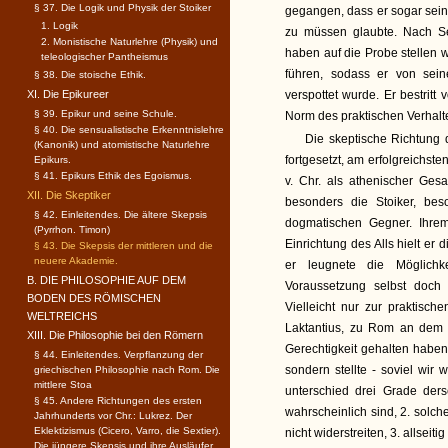
§ 37. Die Logik und Physik der Stoiker
gegangen, dass er sogar sein
1. Logik
zu müssen glaubte. Nach Se
2. Monistische Naturlehre (Physik) und
haben auf die Probe stellen 
teleologischer Pantheismus
führen, sodass er von sein
§ 38. Die stoische Ethik.
XI. Die Epikureer
verspottet wurde. Er bestritt 
§ 39. Epikur und seine Schule.
Norm des praktischen Verhalte
§ 40. Die sensualistische Erkenntnislehre
Die skeptische Richtung
(Kanonik) und atomistische Naturlehre
fortgesetzt, am erfolgreichs
Epikurs.
§ 41. Epikurs Ethik des Egoismus.
v. Chr. als athenischer Ges
XII. Die Skeptiker
besonders die Stoiker, bes
§ 42. Einleitendes. Die ältere Skepsis
dogmatischen Gegner. Ihre
(Pyrrhon. Timon)
Einrichtung des Alls hielt er
§ 43. Die Skepsis der mittleren und die
neuere Akademie.
er leugnete die Möglichk
B. DIE PHILOSOPHIE AUF DEM
Voraussetzung selbst doch
BODEN DES RÖMISCHEN
Vielleicht nur zur praktische
WELTREICHS
Laktantius, zu Rom an dem
XIII. Die Philosophie bei den Römern
Gerechtigkeit gehalten haben
§ 44. Einleitendes. Verpflanzung der
sondern stellte - soviel wir 
griechischen Philosophie nach Rom. Die
mittlere Stoa
unterschied drei Grade derse
§ 45. Andere Richtungen des ersten
wahrscheinlich sind, 2. solc
Jahrhunderts vor Chr.: Lukrez. Der
Eklektizismus (Cicero, Varro, die Sextier).
nicht widerstreiten, 3. allseitig
Die jüngere Skepsis und ihre Ausläufer