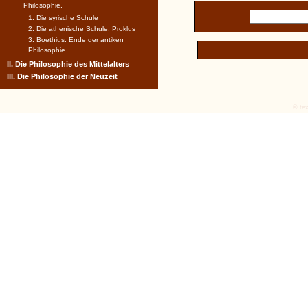
Philosophie.
1. Die syrische Schule
2. Die athenische Schule. Proklus
3. Boethius. Ende der antiken
Philosophie
II. Die Philosophie des Mittelalters
III. Die Philosophie der Neuzeit
© tex