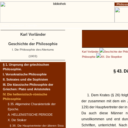
Philos
Home
Impressum
Copyright
Karl Vorländer
-
Geschichte der Philosophie
I. Die Philosophie des Altertums
Karl Vorländer
Geschichte der Phil
(1903)
Philosophie
XII. Die Skeptiker
§ 1. Ursprung der griechischen
Philosophie.
§ 43. D
I. Vorsokratische Philosophie
II. Sokrates und die Sophisten
III. Die klassische Philosophie der
Griechen: Plato und Aristoteles
IV. Die hellenistisch-römische
1. Dem Krates (§ 26) folg
Philosophie
der zusammen mit dem ein 
§ 35. Allgemeine Charakteristik der
129) der Hauptvertreter der in
Epoche.
Da auch diese Männer nich
A. HELLENISTISCHE PERIODE
unvollkommen und erst dur
X. Die Stoiker
Schriften, unterrichtet. Na
§ 36. Die Hauptvertreter der älteren Stoa