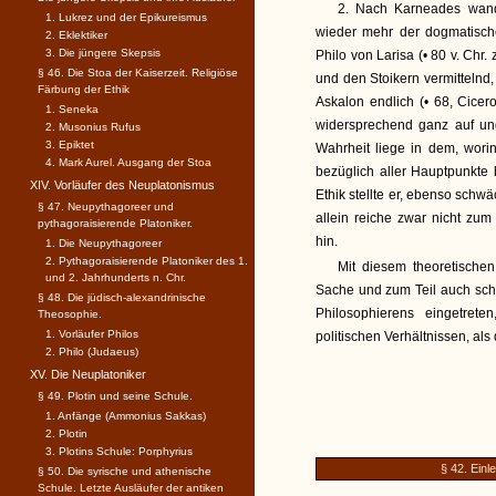
2. Nach Karneades wandt
1. Lukrez und der Epikureismus
wieder mehr der dogmatische
2. Eklektiker
3. Die jüngere Skepsis
Philo von Larisa (• 80 v. Chr
§ 46. Die Stoa der Kaiserzeit. Religiöse
und den Stoikern vermittelnd
Färbung der Ethik
Askalon endlich (• 68, Cicer
1. Seneka
widersprechend ganz auf und
2. Musonius Rufus
3. Epiktet
Wahrheit liege in dem, wori
4. Mark Aurel. Ausgang der Stoa
bezüglich aller Hauptpunkte b
XIV. Vorläufer des Neuplatonismus
Ethik stellte er, ebenso schwä
§ 47. Neupythagoreer und
allein reiche zwar nicht zu
pythagoraisierende Platoniker.
hin.
1. Die Neupythagoreer
2. Pythagoraisierende Platoniker des 1.
Mit diesem theoretische
und 2. Jahrhunderts n. Chr.
Sache und zum Teil auch sch
§ 48. Die jüdisch-alexandrinische
Philosophierens eingetret
Theosophie.
1. Vorläufer Philos
politischen Verhältnissen, als
2. Philo (Judaeus)
XV. Die Neuplatoniker
§ 49. Plotin und seine Schule.
1. Anfänge (Ammonius Sakkas)
2. Plotin
3. Plotins Schule: Porphyrius
§ 42. Einl
§ 50. Die syrische und athenische
Schule. Letzte Ausläufer der antiken