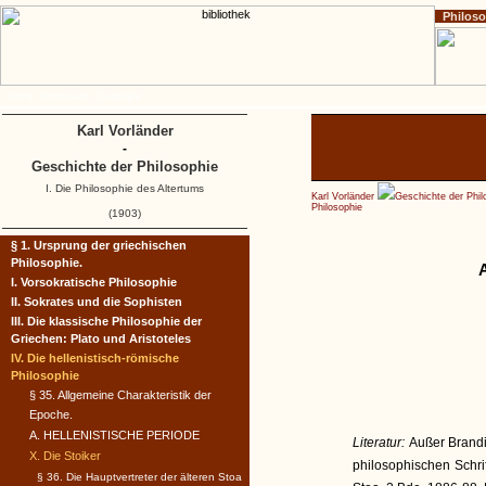
Philos
Home
Impressum
Copyright
Karl Vorländer
-
Geschichte der Philosophie
I. Die Philosophie des Altertums
Karl Vorländer
Geschichte der Phil
Philosophie
(1903)
§ 1. Ursprung der griechischen
Philosophie.
A
I. Vorsokratische Philosophie
II. Sokrates und die Sophisten
III. Die klassische Philosophie der
Griechen: Plato und Aristoteles
IV. Die hellenistisch-römische
Philosophie
§ 35. Allgemeine Charakteristik der
Epoche.
A. HELLENISTISCHE PERIODE
Literatur:
Außer Brandi
X. Die Stoiker
philosophischen Schrif
§ 36. Die Hauptvertreter der älteren Stoa