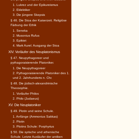
1. Lukrez und der Epikureismus
2. Eklektiker
3. Die jüngere Skepsis
§ 46. Die Stoa der Kaiserzeit. Religiöse
Färbung der Ethik
1. Seneka
2. Musonius Rufus
3. Epiktet
4. Mark Aurel. Ausgang der Stoa
XIV. Vorläufer des Neuplatonismus
§ 47. Neupythagoreer und
pythagoraisierende Platoniker.
1. Die Neupythagoreer
2. Pythagoraisierende Platoniker des 1.
und 2. Jahrhunderts n. Chr.
§ 48. Die jüdisch-alexandrinische
Theosophie.
1. Vorläufer Philos
2. Philo (Judaeus)
XV. Die Neuplatoniker
§ 49. Plotin und seine Schule.
1. Anfänge (Ammonius Sakkas)
2. Plotin
3. Plotins Schule: Porphyrius
§ 50. Die syrische und athenische
Schule. Letzte Ausläufer der antiken