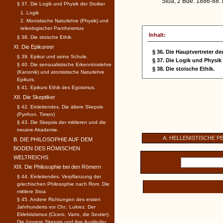
Stoa, 2 Bde. 1886-88. P
§ 37. Die Logik und Physik der Stoiker
1. Logik
2. Monistische Naturlehre (Physik) und
teleologischer Pantheismus
Inhalt:
§ 38. Die stoische Ethik.
XI. Die Epikureer
§ 36. Die Hauptvertreter de
§ 39. Epikur und seine Schule.
§ 37. Die Logik und Physik 
§ 40. Die sensualistische Erkenntnislehre
§ 38. Die stoische Ethik.
(Kanonik) und atomistische Naturlehre
Epikurs.
§ 41. Epikurs Ethik des Egoismus.
XII. Die Skeptiker
§ 42. Einleitendes. Die ältere Skepsis
(Pyrrhon. Timon)
§ 43. Die Skepsis der mittleren und die
neuere Akademie.
A. HELLENISTISCHE P
B. DIE PHILOSOPHIE AUF DEM
BODEN DES RÖMISCHEN
WELTREICHS
XIII. Die Philosophie bei den Römern
§ 44. Einleitendes. Verpflanzung der
griechischen Philosophie nach Rom. Die
mittlere Stoa
§ 45. Andere Richtungen des ersten
Jahrhunderts vor Chr.: Lukrez. Der
Eklektizismus (Cicero, Varro, die Sextier).
Die jüngere Skepsis und ihre Ausläufer