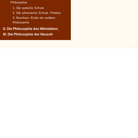
Philosophie.
1. Die syrische Schule
2. Die athenische Schule. Proklus
3. Boethius. Ende der antiken
Philosophie
II. Die Philosophie des Mittelalters
III. Die Philosophie der Neuzeit
© tex