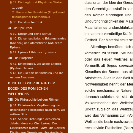
§ 37. Die Logik und Physik der Stoiker
dass er an der Idee der Gerec
1. Logik
den Gerechtigkeitsstoff in sei
2. Monistische Naturlehre (Physik) und
den Körper eindringen und
teleologischer Pantheismus
Undurchdringlichkeit der Mate
§ 38. Die stoische Ethik.
Materialismus undurchführbar
XI. Die Epikureer
immanente vernünftige Kräfte
§ 39. Epikur und seine Schule.
§ 40. Die sensualistische Erkenntnislehre
Gottheit. Der Materialismus sc
(Kanonik) und atomistische Naturlehre
Allerdings bemühen sich d
Epikurs.
§ 41. Epikurs Ethik des Egoismus.
körperlich zu fassen. Sie he
XII. Die Skeptiker
oder das Feuer, welches al
§ 42. Einleitendes. Die ältere Skepsis
Vernunftkraft (
logos spermat
(Pyrrhon. Timon)
Kleanthes der Sonne, aus alle
§ 43. Die Skepsis der mittleren und die
neuere Akademie.
Aristoteles. Alles in der Welt
B. DIE PHILOSOPHIE AUF DEM
Notwendigkeit nennt der Me
BODEN DES RÖMISCHEN
solche mechanische Naturer
WELTREICHS
dennoch schleicht sie sich d
XIII. Die Philosophie bei den Römern
Vollkommenheit der Welteinr
§ 44. Einleitendes. Verpflanzung der
Urkraft zugleich das Werkze
griechischen Philosophie nach Rom. Die
mittlere Stoa
wird das Verhängnis zur »Vo
§ 45. Andere Richtungen des ersten
Welt als die beste nachzuweis
Jahrhunderts vor Chr.: Lukrez. Der
recht triviale Plattheiten (Nu
Eklektizismus (Cicero, Varro, die Sextier).
Die jüngere Skepsis und ihre Ausläufer