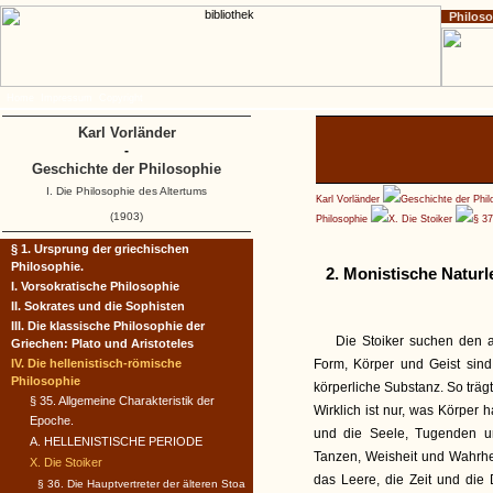
Philos
Home
Impressum
Copyright
Karl Vorländer
-
Geschichte der Philosophie
I. Die Philosophie des Altertums
Karl Vorländer
Geschichte der Phil
(1903)
Philosophie
X. Die Stoiker
§ 37
§ 1. Ursprung der griechischen
Philosophie.
2. Monistische Naturl
I. Vorsokratische Philosophie
II. Sokrates und die Sophisten
III. Die klassische Philosophie der
Die Stoiker suchen den a
Griechen: Plato und Aristoteles
IV. Die hellenistisch-römische
Form, Körper und Geist sind i
Philosophie
körperliche Substanz. So träg
§ 35. Allgemeine Charakteristik der
Wirklich ist nur, was Körper 
Epoche.
und die Seele, Tugenden un
A. HELLENISTISCHE PERIODE
Tanzen, Weisheit und Wahrhei
X. Die Stoiker
das Leere, die Zeit und die 
§ 36. Die Hauptvertreter der älteren Stoa