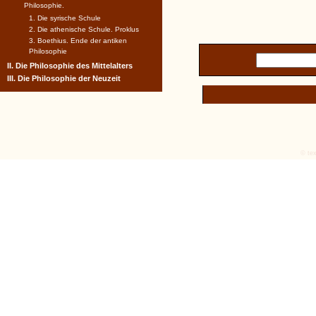
Philosophie.
1. Die syrische Schule
2. Die athenische Schule. Proklus
3. Boethius. Ende der antiken
Philosophie
II. Die Philosophie des Mittelalters
III. Die Philosophie der Neuzeit
© tex