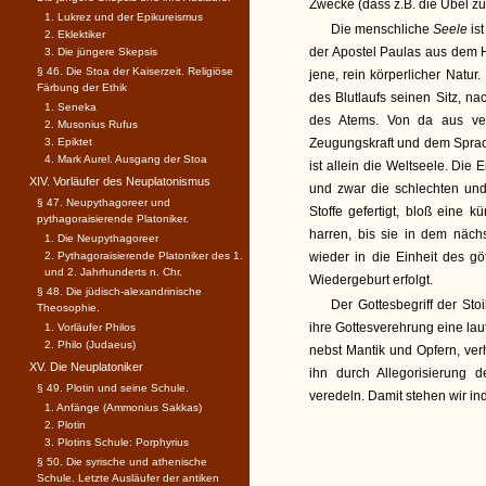
Zwecke (dass z.B. die Übel zu
1. Lukrez und der Epikureismus
Die menschliche
Seele
is
2. Eklektiker
der Apostel Paulas aus dem H
3. Die jüngere Skepsis
§ 46. Die Stoa der Kaiserzeit. Religiöse
jene, rein körperlicher Natur. I
Färbung der Ethik
des Blutlaufs seinen Sitz, n
1. Seneka
des Atems. Von da aus ver
2. Musonius Rufus
3. Epiktet
Zeugungskraft und dem Sprac
4. Mark Aurel. Ausgang der Stoa
ist allein die Weltseele. Die
XIV. Vorläufer des Neuplatonismus
und zwar die schlechten un
§ 47. Neupythagoreer und
Stoffe gefertigt, bloß eine 
pythagoraisierende Platoniker.
harren, bis sie in dem nächs
1. Die Neupythagoreer
2. Pythagoraisierende Platoniker des 1.
wieder in die Einheit des g
und 2. Jahrhunderts n. Chr.
Wiedergeburt erfolgt.
§ 48. Die jüdisch-alexandrinische
Der Gottesbegriff der Stoi
Theosophie.
ihre Gottesverehrung eine l
1. Vorläufer Philos
2. Philo (Judaeus)
nebst Mantik und Opfern, ver
XV. Die Neuplatoniker
ihn durch Allegorisierung 
§ 49. Plotin und seine Schule.
veredeln. Damit stehen wir ind
1. Anfänge (Ammonius Sakkas)
2. Plotin
3. Plotins Schule: Porphyrius
§ 50. Die syrische und athenische
Schule. Letzte Ausläufer der antiken