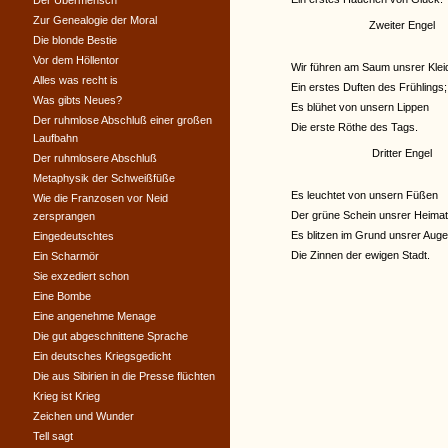
Der Übermensch
Zur Genealogie der Moral
Zweiter Engel
Die blonde Bestie
Vor dem Höllentor
Wir führen am Saum unsrer Klei
Alles was recht is
Ein erstes Duften des Frühlings;
Was gibts Neues?
Es blühet von unsern Lippen
Der ruhmlose Abschluß einer großen
Die erste Röthe des Tags.
Laufbahn
Dritter Engel
Der ruhmlosere Abschluß
Metaphysik der Schweißfüße
Es leuchtet von unsern Füßen
Wie die Franzosen vor Neid
Der grüne Schein unsrer Heimat
zersprangen
Es blitzen im Grund unsrer Aug
Eingedeutschtes
Die Zinnen der ewigen Stadt.
Ein Scharmör
Sie exzediert schon
Eine Bombe
Eine angenehme Menage
Die gut abgeschnittene Sprache
Ein deutsches Kriegsgedicht
Die aus Sibirien in die Presse flüchten
Krieg ist Krieg
Zeichen und Wunder
Tell sagt