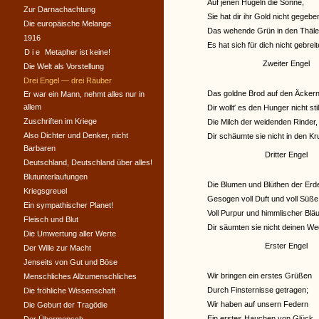
Auf jenen Hügeln die Sonne,
Zur Darnachachtung
Sie hat dir ihr Gold nicht gegebe
Die europäische Melange
Das wehende Grün in den Thäle
1916
Es hat sich für dich nicht gebreit
Die
Metapher ist keine!
Zweiter Engel
Die Welt als Vorstellung
Drei Engel — drei Räuber
Das goldne Brod auf den Äckern
Er war ein Mann, nehmt alles nur in
allem
Dir wollt′ es den Hunger nicht stil
Zuschriften im Kriege
Die Milch der weidenden Rinder,
Also Dichter und Denker, nicht
Dir schäumte sie nicht in den Kr
Barbaren
Dritter Engel
Deutschland, Deutschland über alles!
Blutunterlaufungen
Die Blumen und Blüthen der Erd
Kriegsgreuel
Gesogen voll Duft und voll Süße
Ein sympathischer Planet!
Voll Purpur und himmlischer Blä
Fleisch und Blut
Dir säumten sie nicht deinen We
Die Umwertung aller Werte
Erster Engel
Der Wille zur Macht
Jenseits von Gut und Böse
Wir bringen ein erstes Grüßen
Menschliches Allzumenschliches
Durch Finsternisse getragen;
Die fröhliche Wissenschaft
Wir haben auf unsern Federn
Die Geburt der Tragödie
Ein erstes Hauchen von Glück.