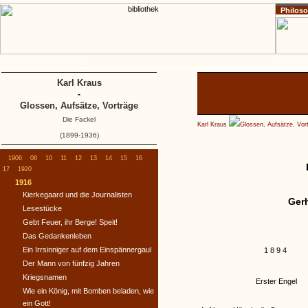
Philos
Home
Impressum
Copyright
Die Fackel
Karl Kraus
-
Glossen, Aufsätze, Vorträge
Die Fackel
Karl Kraus
Glossen, Aufsätze, Vor
(1899-1936)
1906
08
10
11
12
13
14
15
16
17
1920
1916
Kierkegaard und die Journalisten
Ger
Lesestücke
Gebt Feuer, ihr Berge! Speit!
Das Gedankenleben
Ein Irrsinniger auf dem Einspännergaul
1894
Der Mann von fünfzig Jahren
Kriegsnamen
Erster Engel
Wie ein König, mit Bomben beladen, wie
ein Gott!