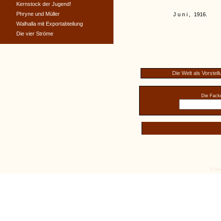
Kernstock der Jugend!
Phryne und Müller
Juni,
1916.
Walhalla mit Exportabteilung
Die vier Ströme
Die Welt als Vorstell
Die Facke
© tex