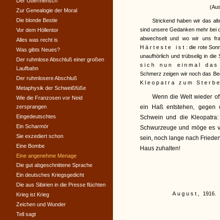
Der Übermensch
(Aus
Zur Genealogie der Moral
Die blonde Bestie
Strickend haben wir das alt
sind unsere Gedanken mehr bei d
Vor dem Höllentor
abwechselt und wo wir uns fr
Alles was recht is
Härteste ist
: die rote So
Was gibts Neues?
unaufhörlich und trübselig in di
Der ruhmlose Abschluß einer großen
sich nun einmal das
Laufbahn
Schmerz zeigen wir noch das Bed
Der ruhmlosere Abschluß
Kleopatra zum Sterb
Metaphysik der Schweißfüße
Wenn die Welt wieder off
Wie die Franzosen vor Neid
zersprangen
ein Haß entstehen, gegen 
Eingedeutschtes
Schwein und die Kleopatra
Ein Scharmör
Schwurzeuge und möge es ver
Sie exzediert schon
sein, noch lange nach Friede
Eine Bombe
Haus zuhalten!
Eine angenehme Menage
Die gut abgeschnittene Sprache
Ein deutsches Kriegsgedicht
Die aus Sibirien in die Presse flüchten
August,
1916.
Krieg ist Krieg
Zeichen und Wunder
Tell sagt