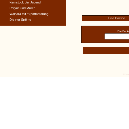
Kernstock der Jugend!
Phryne und Müller
Walhalla mit Exportabteilung
Eine Bombe
Die vier Ströme
Die Facke
© tex