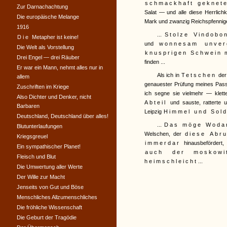
schmackhaft geknete
Zur Darnachachtung
Salat — und alle diese Herrlich
Die europäische Melange
Mark und zwanzig Reichspfennig
1916
...
Stolze Vindobo
Die
Metapher ist keine!
und
wonnesam unverg
Die Welt als Vorstellung
knusprigen Schwein
m
Drei Engel — drei Räuber
finden ...
Er war ein Mann, nehmt alles nur in
Als ich in
Tetschen
der
allem
genauester Prüfung meines Pass
Zuschriften im Kriege
ich segne sie vielmehr — klette
Also Dichter und Denker, nicht
Abteil
und sauste, ratterte 
Barbaren
Leipzig
Himmel und Sol
Deutschland, Deutschland über alles!
...
Das möge Wodan
Blutunterlaufungen
Welschen, der
diese Abr
Kriegsgreuel
immerdar
hinausbefördert, 
Ein sympathischer Planet!
auch der moskowi
Fleisch und Blut
heimschleicht
...
Die Umwertung aller Werte
Der Wille zur Macht
Jenseits von Gut und Böse
Menschliches Allzumenschliches
Die fröhliche Wissenschaft
Die Geburt der Tragödie