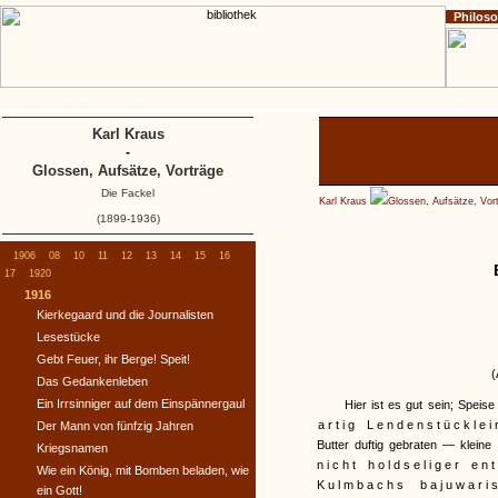
Philos
Home
Impressum
Copyright
Die Fackel
Karl Kraus
-
Glossen, Aufsätze, Vorträge
Die Fackel
Karl Kraus
Glossen, Aufsätze, Vor
(1899-1936)
1906
08
10
11
12
13
14
15
16
17
1920
1916
Kierkegaard und die Journalisten
Lesestücke
Gebt Feuer, ihr Berge! Speit!
(
Das Gedankenleben
Ein Irrsinniger auf dem Einspännergaul
Hier ist es gut sein; Spei
artig Lendenstücklei
Der Mann von fünfzig Jahren
Butter duftig gebraten — kleine
Kriegsnamen
nicht holdseliger en
Wie ein König, mit Bomben beladen, wie
Kulmbachs bajuwar
ein Gott!