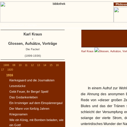
Philos
Home
Impressum
Copyright
Die Fackel
Karl Kraus
-
Glossen, Aufsätze, Vorträge
Die Fackel
Karl Kraus
Glossen, Aufsätze, Vor
(1899-1936)
1906
08
10
11
12
13
14
15
16
17
1920
1916
Kierkegaard und die Journalisten
Lesestücke
In einem Aufruf zur Wohl
Gebt Feuer, ihr Berge! Speit!
die Ahnung des anonymen B
Das Gedankenleben
Rede von »dieser großen Zei
Ein Irrsinniger auf dem Einspännergaul
Blutes und das der Tränen 
Der Mann von fünfzig Jahren
schleicht der Versumpfung en
Kriegsnamen
solange der vierte Strom, d
Wie ein König, mit Bomben beladen, wie
unterirdisches Wunder der Nat
ein Gott!