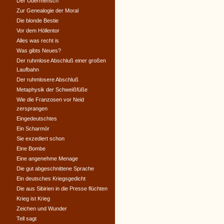
Der Übermensch
Zur Genealogie der Moral
Die blonde Bestie
Vor dem Höllentor
Alles was recht is
Was gibts Neues?
Der ruhmlose Abschluß einer großen
Laufbahn
Der ruhmlosere Abschluß
Metaphysik der Schweißfüße
Wie die Franzosen vor Neid
zersprangen
Eingedeutschtes
Ein Scharmör
Sie exzediert schon
Eine Bombe
Eine angenehme Menage
Die gut abgeschnittene Sprache
Ein deutsches Kriegsgedicht
Die aus Sibirien in die Presse flüchten
Krieg ist Krieg
Zeichen und Wunder
Tell sagt