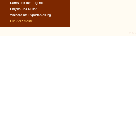
Kernstock der Jugend!
Phryne und Müller
Walhalla mit Exportabteilung
Die vier Ströme
© tex