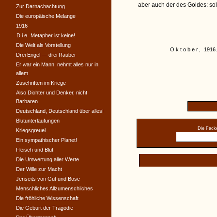
aber auch der des Goldes: so
Zur Darnachachtung
Die europäische Melange
1916
Die
Metapher ist keine!
Die Welt als Vorstellung
Oktober,
1916.
Drei Engel — drei Räuber
Er war ein Mann, nehmt alles nur in
allem
Zuschriften im Kriege
Also Dichter und Denker, nicht
Barbaren
Deutschland, Deutschland über alles!
Blutunterlaufungen
Die Facke
Kriegsgreuel
Ein sympathischer Planet!
Fleisch und Blut
Die Umwertung aller Werte
Der Wille zur Macht
Jenseits von Gut und Böse
Menschliches Allzumenschliches
Die fröhliche Wissenschaft
Die Geburt der Tragödie