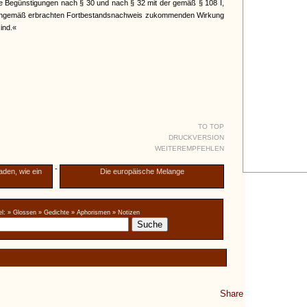
e Begünstigungen nach § 30 und nach § 32 mit der gemäß § 108 I,
rmingemäß erbrachten Fortbestandsnachweis zukommenden Wirkung
ind.«
TO TOP
DRUCKVERSION
WEITEREMPFEHLEN
-
aden, wie ein
Die europäische Melange
l:
» Glossen
» Gedichte
» Aphorismen
» Notizen
Share