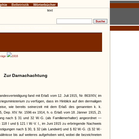
ophie
Belletristik
Wörterbücher
:
» Glossen
» Gedichte
» Aphorismen
» Notizen
träge
1916
Zur Darnachachtung
andesverteidigung fand mit Erlaß vom 12. Juli 1915, Nr. 863/XIV, im
Kriegsministerium zu verfügen, dass im Hinblick auf den dermaligen
ise, wie bereits seinerzeit mit dem Erlaß des genannten k. k.
, Dep. XIV. Nr. 1596 ex 1914, h. o. Erlaß vom 18. Jänner 1915, Zl.
gung nach § 31 und 32 W.-G. (als Familienerhalter) angeordnet —
§ 118 I und § 121 I W.-V. I., im Juni 1915 zu erbringende Nachweis
stigungen nach § 30, § 32 (als Landwirt) und § 82 W.-G. (§ 32 W.-
ltnisse bis auf weiteres aufgehoben wird, wobei die bezeichneten