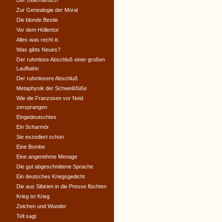
Der Übermensch
Zur Genealogie der Moral
Die blonde Bestie
Vor dem Höllentor
Alles was recht is
Was gibts Neues?
Der ruhmlose Abschluß einer großen
Laufbahn
Der ruhmlosere Abschluß
Metaphysik der Schweißfüße
Wie die Franzosen vor Neid
zersprangen
Eingedeutschtes
Ein Scharmör
Sie exzediert schon
Eine Bombe
Eine angenehme Menage
Die gut abgeschnittene Sprache
Ein deutsches Kriegsgedicht
Die aus Sibirien in die Presse flüchten
Krieg ist Krieg
Zeichen und Wunder
Tell sagt