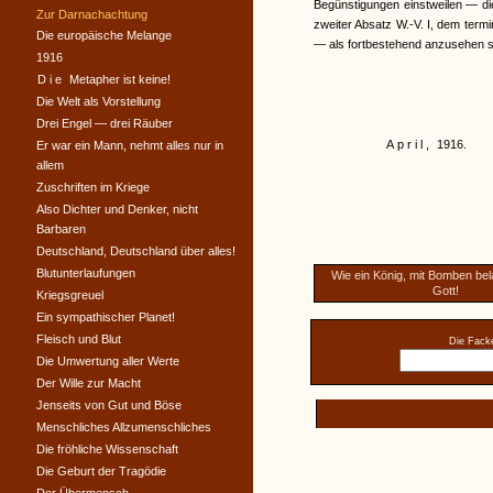
Begünstigungen einstweilen — di
Zur Darnachachtung
zweiter Absatz W.-V. I, dem te
Die europäische Melange
— als fortbestehend anzusehen s
1916
Die
Metapher ist keine!
Die Welt als Vorstellung
Drei Engel — drei Räuber
April,
1916.
Er war ein Mann, nehmt alles nur in
allem
Zuschriften im Kriege
Also Dichter und Denker, nicht
Barbaren
Deutschland, Deutschland über alles!
Blutunterlaufungen
Wie ein König, mit Bomben bel
Gott!
Kriegsgreuel
Ein sympathischer Planet!
Fleisch und Blut
Die Facke
Die Umwertung aller Werte
Der Wille zur Macht
Jenseits von Gut und Böse
Menschliches Allzumenschliches
Die fröhliche Wissenschaft
Die Geburt der Tragödie