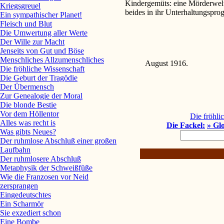
Kindergemüts: eine Mörderwelt s
Kriegsgreuel
beides in ihr Unterhaltungspr
Ein sympathischer Planet!
Fleisch und Blut
Die Umwertung aller Werte
Der Wille zur Macht
Jenseits von Gut und Böse
Menschliches Allzumenschliches
August 1916.
Die fröhliche Wissenschaft
Die Geburt der Tragödie
Der Übermensch
Zur Genealogie der Moral
Die blonde Bestie
Vor dem Höllentor
Die fröhli
Alles was recht is
Die Fackel:
» Gl
Was gibts Neues?
Der ruhmlose Abschluß einer großen
Laufbahn
Der ruhmlosere Abschluß
Metaphysik der Schweißfüße
Wie die Franzosen vor Neid
zersprangen
Eingedeutschtes
Ein Scharmör
Sie exzediert schon
Eine Bombe