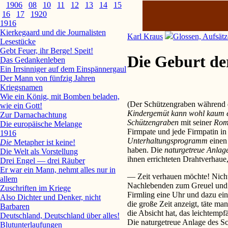
1906
08
10
11
12
13
14
15
16
17
1920
1916
Kierkegaard und die Journalisten
Karl Kraus
Glossen, Aufsätz
Lesestücke
Gebt Feuer, ihr Berge! Speit!
Die Geburt de
Das Gedankenleben
Ein Irrsinniger auf dem Einspännergaul
Der Mann von fünfzig Jahren
Kriegsnamen
Wie ein König, mit Bomben beladen,
(Der Schützengraben während
wie ein Gott!
Kindergemüt kann wohl kaum e
Zur Darnachachtung
Schützengraben
mit seiner
Rom
Die europäische Melange
Firmpate und jede Firmpatin in
1916
Unterhaltungsprogramm
einen 
Die
Metapher ist keine!
haben. Die
naturgetreue Anlag
Die Welt als Vorstellung
ihnen errichteten Drahtverhau
Drei Engel — drei Räuber
Er war ein Mann, nehmt alles nur in
— Zeit verhauen möchte! Nichts
allem
Nachlebenden zum Greuel und
Zuschriften im Kriege
Firmling eine Uhr und dazu ei
Also Dichter und Denker, nicht
die große Zeit anzeigt, täte m
Barbaren
die Absicht hat, das leichtem
Deutschland, Deutschland über alles!
Die naturgetreue Anlage des S
Blutunterlaufungen