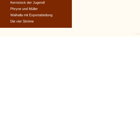
Kernstock der Jugend!
Phryne und Müller
Walhalla mit Exportabteilung
Die vier Ströme
© tex