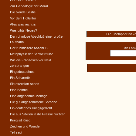
Der Übermensch
Zur Genealogie der Moral
Die blonde Bestie
Vor dem Höllentor
Alles was recht is
Was gibts Neues?
Die
Metapher ist ke
Der ruhmlose Abschluß einer großen
Laufbahn
Der ruhmlosere Abschluß
Die Facke
Metaphysik der Schweißfüße
Wie die Franzosen vor Neid
zersprangen
Eingedeutschtes
Ein Scharmör
Sie exzediert schon
Eine Bombe
Eine angenehme Menage
Die gut abgeschnittene Sprache
Ein deutsches Kriegsgedicht
Die aus Sibirien in die Presse flüchten
Krieg ist Krieg
Zeichen und Wunder
Tell sagt