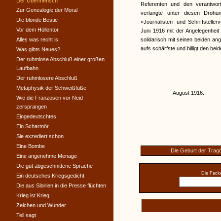
Der Übermensch
Referenten und den verantwor
Zur Genealogie der Moral
verlangte unter diesen Droh
Die blonde Bestie
»Journalisten- und Schriftstell
Vor dem Höllentor
Juni 1916 mit der Angelegenheit
Alles was recht is
solidarisch mit seinen beiden ang
aufs schärfste und billigt den be
Was gibts Neues?
Der ruhmlose Abschluß einer großen
Laufbahn
Der ruhmlosere Abschluß
Metaphysik der Schweißfüße
August 1916.
Wie die Franzosen vor Neid
zersprangen
Eingedeutschtes
Ein Scharmör
Sie exzediert schon
Eine Bombe
Die Geburt der Trag
Eine angenehme Menage
Die gut abgeschnittene Sprache
Die Facke
Ein deutsches Kriegsgedicht
Die aus Sibirien in die Presse flüchten
Krieg ist Krieg
Zeichen und Wunder
Tell sagt