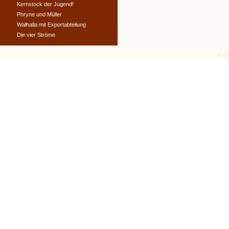
Kernstock der Jugend!
Phryne und Müller
Walhalla mit Exportabteilung
Die vier Ströme
© tex