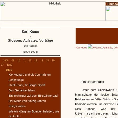
Philos
Home
Impressum
Copyright
Die Fackel
Karl Kraus
-
Glossen, Aufsätze, Vorträge
Die Fackel
Karl Kraus
Glossen, Aufsätze, Vor
(1899-1936)
1906
08
10
11
12
13
14
15
16
17
1920
1916
Kierkegaard und die Journalisten
Lesestücke
Das Bruchstück:
Gebt Feuer, ihr Berge! Speit!
Unter dem Schlagworte »D
Das Gedankenleben
Mannschaften der hiesigen Ersa
Ein Irrsinniger auf dem Einspännergaul
Feldgrauen verfaßte Stück
»D
Der Mann von fünfzig Jahren
Komödie werden uns einzelne Bil
Kriegsnamen
alles kennen, was der 
Wie ein König, mit Bomben beladen, wie
Überraschendem
, nich
ein Gott!