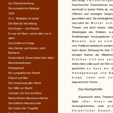
sich bringt.
Patrouillengä
Zur Darnachachtung
französischer Chauvinismus un
Die europäische Melange
wechseln in bunter Reihe ab, 
1916
Offiziere und sonstigen Vorg
Die
Metapher ist keine!
geschildert wird. Die Anhänglichk
und solch ein
Muster echt
Die Welt als Vorstellung
Theater und doch keines, viel
Drei Engel — drei Räuber
Wiedergabe des Erlebten,
w
Er war ein Mann, nehmt alles nur in
Empfindungen herausgeboren 
allem
Wesens, wie es sich
Zuschriften im Kriege
vom Publikum beklatscht worden, 
Also Dichter und Denker, nicht
nach dieser Richtung hin kein Th
Barbaren
einzigen Namen der Mitwirken
Deutschland, Deutschland über alles!
Stückes tritt aus se
Blutunterlaufungen
dritten Akte sollte auch ein Film 
Kriegsgreuel
gestrichen,
so dass wir 
Ein sympathischer Planet!
Handgemenge und Na
kluge, liebe und zu
Fleisch und Blut
bajuvarischer Humor ...
Die Umwertung aller Werte
Der Wille zur Macht
Das Nachgeholte:
Jenseits von Gut und Böse
(Faustrecht eines Theaterd
Menschliches Allzumenschliches
Spiel:
»Der Hias
« vo
Die fröhliche Wissenschaft
herausgenommen, unter
gr
Die Geburt der Tragödie
körperlicher Gewalt
,