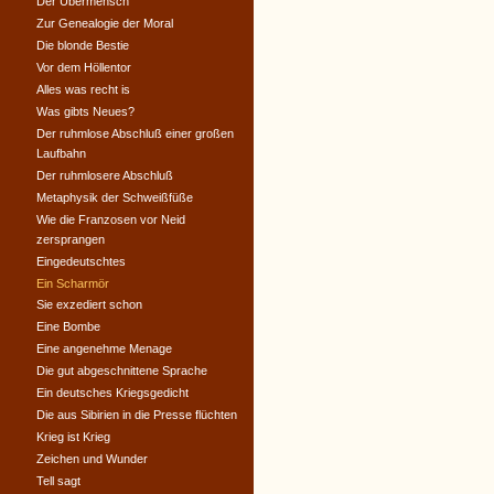
Der Übermensch
Zur Genealogie der Moral
Die blonde Bestie
Vor dem Höllentor
Alles was recht is
Was gibts Neues?
Der ruhmlose Abschluß einer großen
Laufbahn
Der ruhmlosere Abschluß
Metaphysik der Schweißfüße
Wie die Franzosen vor Neid
zersprangen
Eingedeutschtes
Ein Scharmör
Sie exzediert schon
Eine Bombe
Eine angenehme Menage
Die gut abgeschnittene Sprache
Ein deutsches Kriegsgedicht
Die aus Sibirien in die Presse flüchten
Krieg ist Krieg
Zeichen und Wunder
Tell sagt