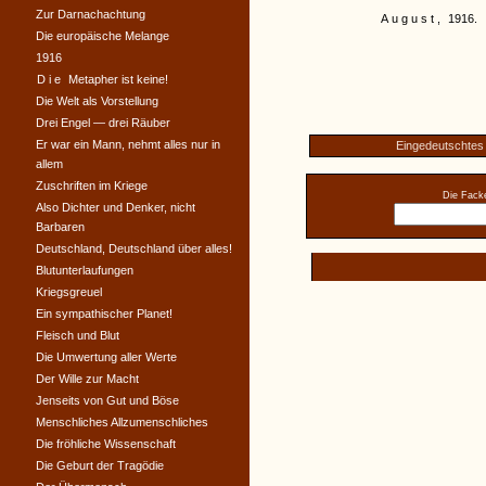
Zur Darnachachtung
August,
1916.
Die europäische Melange
1916
Die
Metapher ist keine!
Die Welt als Vorstellung
Drei Engel — drei Räuber
Er war ein Mann, nehmt alles nur in
Eingedeutschtes
allem
Zuschriften im Kriege
Die Facke
Also Dichter und Denker, nicht
Barbaren
Deutschland, Deutschland über alles!
Blutunterlaufungen
Kriegsgreuel
Ein sympathischer Planet!
Fleisch und Blut
Die Umwertung aller Werte
Der Wille zur Macht
Jenseits von Gut und Böse
Menschliches Allzumenschliches
Die fröhliche Wissenschaft
Die Geburt der Tragödie