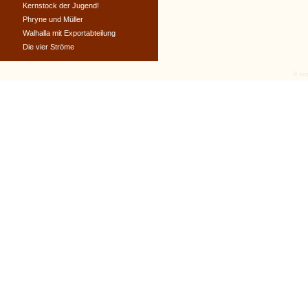
Kernstock der Jugend!
Phryne und Müller
Walhalla mit Exportabteilung
Die vier Ströme
© tex