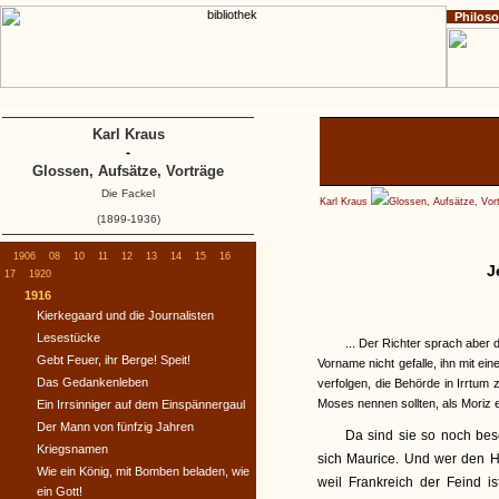
Philos
Home
Impressum
Copyright
Die Fackel
Karl Kraus
-
Glossen, Aufsätze, Vorträge
Die Fackel
Karl Kraus
Glossen, Aufsätze, Vor
(1899-1936)
1906
08
10
11
12
13
14
15
16
J
17
1920
1916
Kierkegaard und die Journalisten
Lesestücke
... Der Richter sprach aber 
Gebt Feuer, ihr Berge! Speit!
Vorname nicht gefalle, ihn mit e
Das Gedankenleben
verfolgen, die Behörde in Irrtum 
Moses nennen sollten, als Moriz e
Ein Irrsinniger auf dem Einspännergaul
Der Mann von fünfzig Jahren
Da sind sie so noch bes
Kriegsnamen
sich Maurice. Und wer den He
Wie ein König, mit Bomben beladen, wie
weil Frankreich der Feind i
ein Gott!