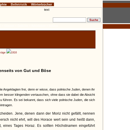
ophie
Belletristik
Wörterbücher
:
» Glossen
» Gedichte
» Aphorismen
» Notizen
träge
1916
enseits von Gut und Böse
die Angeklagten frei, denn er wisse, dass polnische Juden, denen ihr
inem besser klingenden vertauschen, ohne dass sie dabei die Absicht
zu führen. Es sei bekannt, dass sich viele polnische Juden, die sich
intragen.
cheiden. Jene, denen dann der Moriz nicht gefällt, nennen
rsch nicht ehrt, will des Horace wert sein und heißt dann,
st, eines Tages Horaz. Es sollten Höchstnamen eingeführt