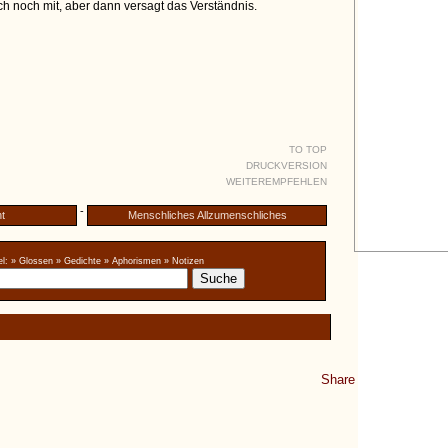
h noch mit, aber dann versagt das Verständnis.
TO TOP
DRUCKVERSION
WEITEREMPFEHLEN
-
t
Menschliches Allzumenschliches
l:
» Glossen
» Gedichte
» Aphorismen
» Notizen
Share