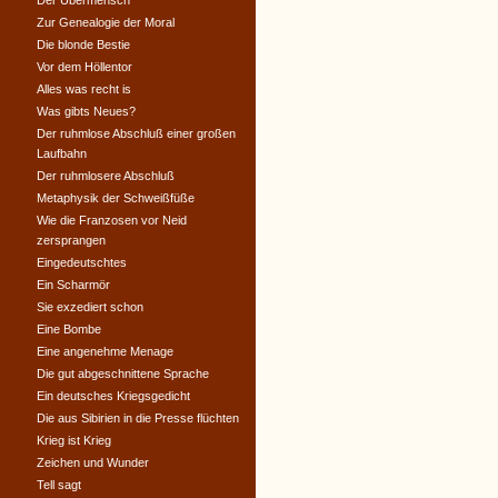
Der Übermensch
Zur Genealogie der Moral
Die blonde Bestie
Vor dem Höllentor
Alles was recht is
Was gibts Neues?
Der ruhmlose Abschluß einer großen
Laufbahn
Der ruhmlosere Abschluß
Metaphysik der Schweißfüße
Wie die Franzosen vor Neid
zersprangen
Eingedeutschtes
Ein Scharmör
Sie exzediert schon
Eine Bombe
Eine angenehme Menage
Die gut abgeschnittene Sprache
Ein deutsches Kriegsgedicht
Die aus Sibirien in die Presse flüchten
Krieg ist Krieg
Zeichen und Wunder
Tell sagt