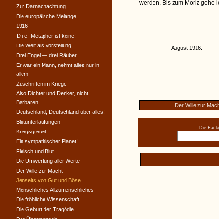
werden. Bis zum Moriz gehe ic
Zur Darnachachtung
Die europäische Melange
1916
Die
Metapher ist keine!
Die Welt als Vorstellung
August 1916.
Drei Engel — drei Räuber
Er war ein Mann, nehmt alles nur in
allem
Zuschriften im Kriege
Also Dichter und Denker, nicht
Barbaren
Der Wille zur Mach
Deutschland, Deutschland über alles!
Blutunterlaufungen
Die Facke
Kriegsgreuel
Ein sympathischer Planet!
Fleisch und Blut
Die Umwertung aller Werte
Der Wille zur Macht
Jenseits von Gut und Böse
Menschliches Allzumenschliches
Die fröhliche Wissenschaft
Die Geburt der Tragödie