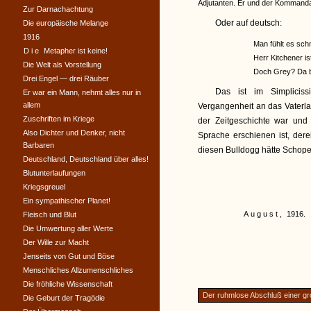
Adjutanten. Er und der Kommanda
Zur Darnachachtung
Oder auf deutsch:
Die europäische Melange
1916
Man fühlt es sch
Die
Metapher ist keine!
Herr Kitchener is
Die Welt als Vorstellung
Doch Grey? Da b
Drei Engel — drei Räuber
Das ist im Simpliciss
Er war ein Mann, nehmt alles nur in
allem
Vergangenheit an das Vaterla
Zuschriften im Kriege
der Zeitgeschichte war und
Also Dichter und Denker, nicht
Sprache erschienen ist, der
Barbaren
diesen Bulldogg hätte Schope
Deutschland, Deutschland über alles!
Blutunterlaufungen
Kriegsgreuel
Ein sympathischer Planet!
August,
1916.
Fleisch und Blut
Die Umwertung aller Werte
Der Wille zur Macht
Jenseits von Gut und Böse
Menschliches Allzumenschliches
Die fröhliche Wissenschaft
Der ruhmlose Abschluß einer g
Die Geburt der Tragödie