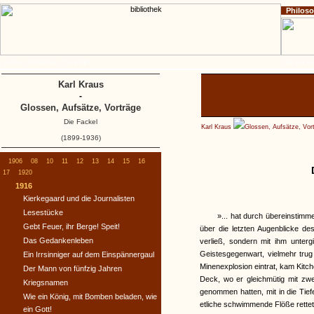
Philos
Home
Impressum
Copyright
Die Fackel
Karl Kraus
-
Glossen, Aufsätze, Vorträge
Die Fackel
Karl Kraus
Glossen, Aufsätze, Vor
(1899-1936)
1906
08
10
11
12
13
14
15
16
17
1920
1916
Kierkegaard und die Journalisten
Lesestücke
»... hat durch übereinstim
Gebt Feuer, ihr Berge! Speit!
über die letzten Augenblicke de
Das Gedankenleben
verließ, sondern mit ihm untergi
Geistesgegenwart, vielmehr trug 
Ein Irrsinniger auf dem Einspännergaul
Minenexplosion eintrat, kam Kitch
Der Mann von fünfzig Jahren
Deck, wo er gleichmütig mit zwei
Kriegsnamen
genommen hatten, mit in die Ti
Wie ein König, mit Bomben beladen, wie
etliche schwimmende Flöße rette
ein Gott!