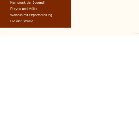
Kernstock der Jugend!
Phryne und Müller
Walhalla mit Exportabteilung
Die vier Ströme
© tex