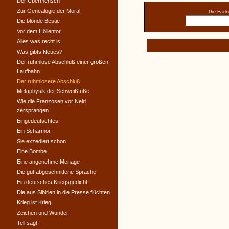
Der Übermensch
Zur Genealogie der Moral
Die Facke
Die blonde Bestie
Vor dem Höllentor
Alles was recht is
Was gibts Neues?
Der ruhmlose Abschluß einer großen
Laufbahn
Der ruhmlosere Abschluß
Metaphysik der Schweißfüße
Wie die Franzosen vor Neid
zersprangen
Eingedeutschtes
Ein Scharmör
Sie exzediert schon
Eine Bombe
Eine angenehme Menage
Die gut abgeschnittene Sprache
Ein deutsches Kriegsgedicht
Die aus Sibirien in die Presse flüchten
Krieg ist Krieg
Zeichen und Wunder
Tell sagt